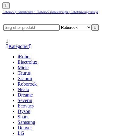
Roborock | Støvbeholder til Roborock robotstøvsuger | Robotstøvsuger udstyr
Kategorier
iRobot
Electrolux
Miele
Taurus
Xiaomi
Roborock
Neato
Dreame
Severin
Ecovacs
Dyson
Shark
Samsung
Denver
LG