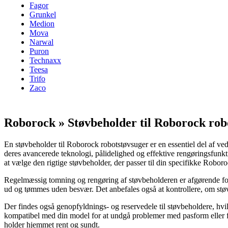
Fagor
Grunkel
Medion
Mova
Narwal
Puron
Technaxx
Teesa
Trifo
Zaco
Roborock » Støvbeholder til Roborock rob
En støvbeholder til Roborock robotstøvsuger er en essentiel del af ve
deres avancerede teknologi, pålidelighed og effektive rengøringsfunkt
at vælge den rigtige støvbeholder, der passer til din specifikke Robor
Regelmæssig tomning og rengøring af støvbeholderen er afgørende for 
ud og tømmes uden besvær. Det anbefales også at kontrollere, om støvb
Der findes også genopfyldnings- og reservedele til støvbeholdere, hvil
kompatibel med din model for at undgå problemer med pasform eller fu
holder hjemmet rent og sundt.