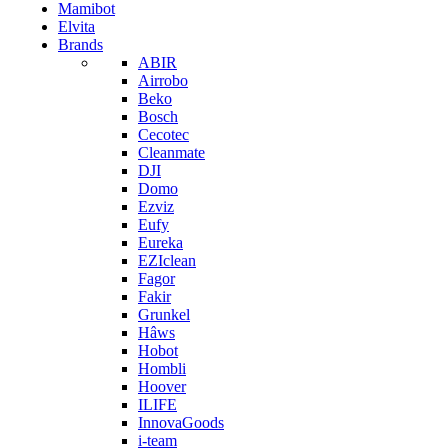
Mamibot
Elvita
Brands
ABIR
Airrobo
Beko
Bosch
Cecotec
Cleanmate
DJI
Domo
Ezviz
Eufy
Eureka
EZIclean
Fagor
Fakir
Grunkel
Hâws
Hobot
Hombli
Hoover
ILIFE
InnovaGoods
i-team