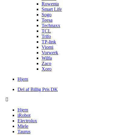
Rowenta
Smart Life
Sogo
Teesa
Technaxx
TCL
Trifo
TP-link
Viomi
Vorwerk
Wilfa
Zaco
Xoro
Hjem
Del af Billig Pris DK
Hjem
iRobot
Electrolux
Miele
Taurus