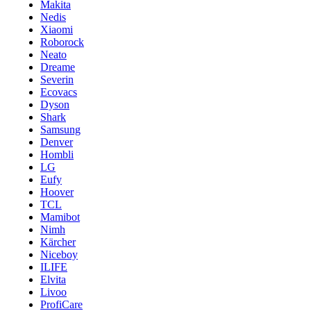
Makita
Nedis
Xiaomi
Roborock
Neato
Dreame
Severin
Ecovacs
Dyson
Shark
Samsung
Denver
Hombli
LG
Eufy
Hoover
TCL
Mamibot
Nimh
Kärcher
Niceboy
ILIFE
Elvita
Livoo
ProfiCare