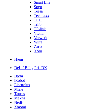
Smart Life
Sogo
Teesa
Technaxx
TCL
Trifo
TP-link
Viomi
Vorwerk
Wilfa
Zaco
Xoro
Hjem
Del af Billig Pris DK
Hjem
iRobot
Electrolux
Miele
Taurus
Makita
Nedis
Xiaomi