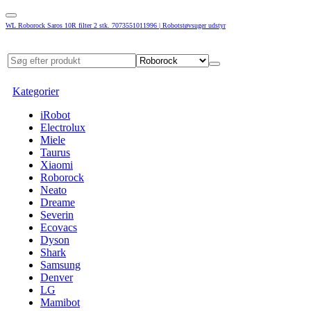
WL Roborock Saros 10R filter 2 stk. 7073551011996 | Robotstøvsuger udstyr
Kategorier
iRobot
Electrolux
Miele
Taurus
Xiaomi
Roborock
Neato
Dreame
Severin
Ecovacs
Dyson
Shark
Samsung
Denver
LG
Mamibot