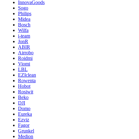
InnovaGoods
Sogo
Philips
Midea
Bosch
Wilfa
i-team
JonR
ABIR
Airrobo
Roidmi
Viomi
LBL
EZIclean
Rowenta
Hobot
Rosiwit
Beko
DJI
Domo
Eureka
Ezviz
Fagor
Grunkel
Medion