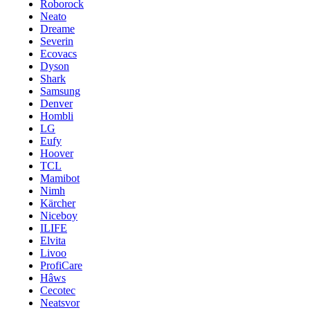
Roborock
Neato
Dreame
Severin
Ecovacs
Dyson
Shark
Samsung
Denver
Hombli
LG
Eufy
Hoover
TCL
Mamibot
Nimh
Kärcher
Niceboy
ILIFE
Elvita
Livoo
ProfiCare
Hâws
Cecotec
Neatsvor