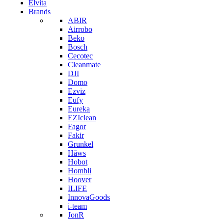
Elvita
Brands
ABIR
Airrobo
Beko
Bosch
Cecotec
Cleanmate
DJI
Domo
Ezviz
Eufy
Eureka
EZIclean
Fagor
Fakir
Grunkel
Hâws
Hobot
Hombli
Hoover
ILIFE
InnovaGoods
i-team
JonR