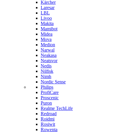
Kärcher
Laresar
LBL
Livoo
Makita
Mamibot
Midea
Mova
Medion
Narwal
Neakasa
Neatsvor
Nedis
Nilfisk
Nimh
Nordic Sense
Philips
ProfiCare
Proscenic
Puron
Realme TechLife
Redroad
Roidmi
Rosiwit
Rowenta