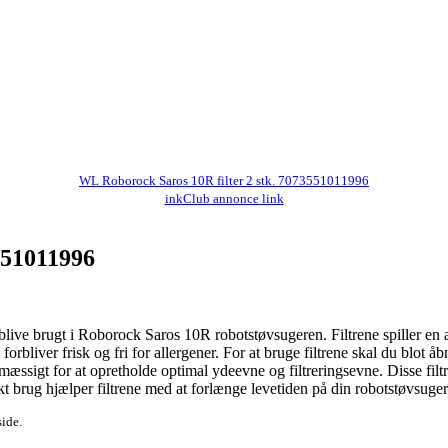
WL Roborock Saros 10R filter 2 stk. 7073551011996
inkClub annonce link
551011996
blive brugt i Roborock Saros 10R robotstøvsugeren. Filtrene spiller en a
 forbliver frisk og fri for allergener. For at bruge filtrene skal du blot å
gelmæssigt for at opretholde optimal ydeevne og filtreringsevne. Disse fi
t brug hjælper filtrene med at forlænge levetiden på din robotstøvsuger 
side.