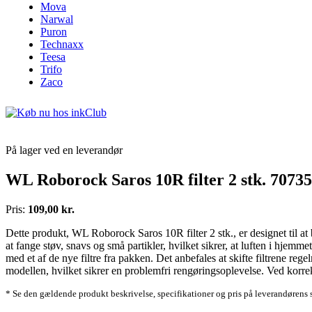
Mova
Narwal
Puron
Technaxx
Teesa
Trifo
Zaco
På lager ved en leverandør
WL Roborock Saros 10R filter 2 stk. 7073
Pris:
109,00 kr.
Dette produkt, WL Roborock Saros 10R filter 2 stk., er designet til at 
at fange støv, snavs og små partikler, hvilket sikrer, at luften i hjemmet
med et af de nye filtre fra pakken. Det anbefales at skifte filtrene re
modellen, hvilket sikrer en problemfri rengøringsoplevelse. Ved korrek
* Se den gældende produkt beskrivelse, specifikationer og pris på leverandørens 