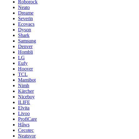
Roborock
Neato
Dreame
Severin
Ecovacs
Dyson
Shark
Samsung
Denver
Hombli
LG
Eufy
Hoover
TCL
Mamibot
Nimh
Kärcher
Niceboy
ILIFE
Elvita
Livoo
ProfiCare
Hâws
Cecotec
Neatsvor