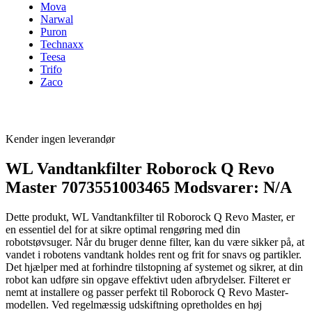
Mova
Narwal
Puron
Technaxx
Teesa
Trifo
Zaco
Kender ingen leverandør
WL Vandtankfilter Roborock Q Revo
Master 7073551003465 Modsvarer: N/A
Dette produkt, WL Vandtankfilter til Roborock Q Revo Master, er
en essentiel del for at sikre optimal rengøring med din
robotstøvsuger. Når du bruger denne filter, kan du være sikker på, at
vandet i robotens vandtank holdes rent og frit for snavs og partikler.
Det hjælper med at forhindre tilstopning af systemet og sikrer, at din
robot kan udføre sin opgave effektivt uden afbrydelser. Filteret er
nemt at installere og passer perfekt til Roborock Q Revo Master-
modellen. Ved regelmæssig udskiftning opretholdes en høj