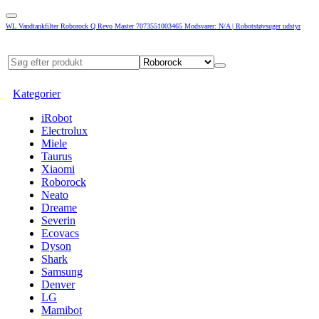
WL Vandtankfilter Roborock Q Revo Master 7073551003465 Modsvarer: N/A | Robotstøvsuger udstyr
Kategorier
iRobot
Electrolux
Miele
Taurus
Xiaomi
Roborock
Neato
Dreame
Severin
Ecovacs
Dyson
Shark
Samsung
Denver
LG
Mamibot