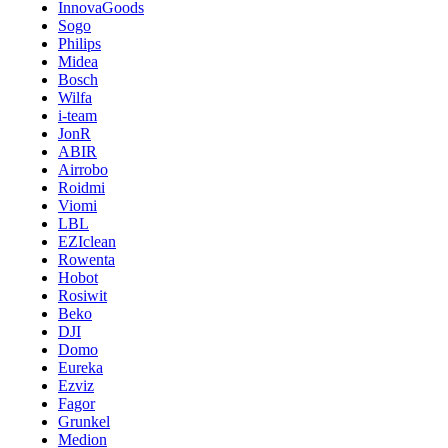
InnovaGoods
Sogo
Philips
Midea
Bosch
Wilfa
i-team
JonR
ABIR
Airrobo
Roidmi
Viomi
LBL
EZIclean
Rowenta
Hobot
Rosiwit
Beko
DJI
Domo
Eureka
Ezviz
Fagor
Grunkel
Medion