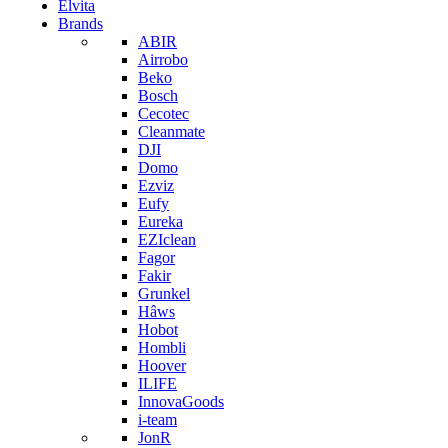
Elvita
Brands
ABIR
Airrobo
Beko
Bosch
Cecotec
Cleanmate
DJI
Domo
Ezviz
Eufy
Eureka
EZIclean
Fagor
Fakir
Grunkel
Hâws
Hobot
Hombli
Hoover
ILIFE
InnovaGoods
i-team
JonR