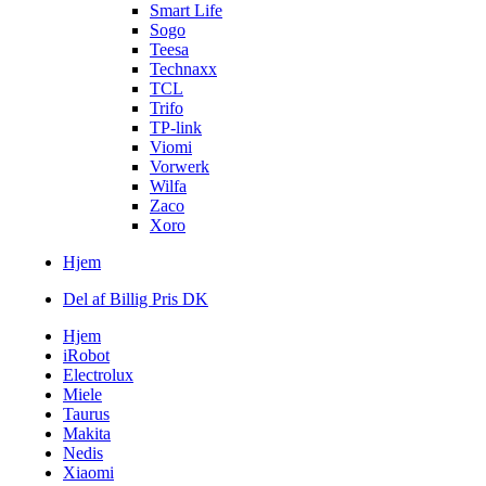
Smart Life
Sogo
Teesa
Technaxx
TCL
Trifo
TP-link
Viomi
Vorwerk
Wilfa
Zaco
Xoro
Hjem
Del af Billig Pris DK
Hjem
iRobot
Electrolux
Miele
Taurus
Makita
Nedis
Xiaomi