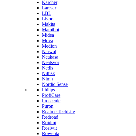
Kärcher
Laresar
LBL
Livoo
Makita
Mamibot
Midea
Mova
Medion
Narwal
Neakasa
Neatsvor
Nedis
Nilfisk
Nimh
Nordic Sense
Philips
ProfiCare
Proscenic
Puron
Realme TechLife
Redroad
Roidmi
Rosiwit
Rowenta