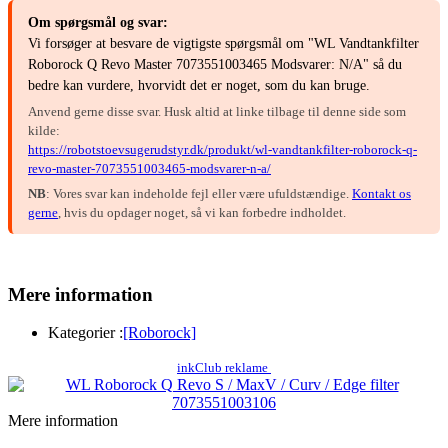
Om spørgsmål og svar:
Vi forsøger at besvare de vigtigste spørgsmål om "WL Vandtankfilter
Roborock Q Revo Master 7073551003465 Modsvarer: N/A" så du
bedre kan vurdere, hvorvidt det er noget, som du kan bruge.
Anvend gerne disse svar. Husk altid at linke tilbage til denne side som
kilde:
https://robotstoevsugerudstyr.dk/produkt/wl-vandtankfilter-roborock-q-
revo-master-7073551003465-modsvarer-n-a/
NB
: Vores svar kan indeholde fejl eller være ufuldstændige.
Kontakt os
gerne
, hvis du opdager noget, så vi kan forbedre indholdet.
Mere information
Kategorier :
[Roborock]
inkClub reklame
Mere information