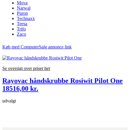
Mova
Narwal
Puron
Technaxx
Teesa
Trifo
Zaco
Køb med ComputerSalg annonce link
Se oversigt over priser her
Rayovac håndskrubbe Rosiwit Pilot One
18516,00 kr.
udvalgt