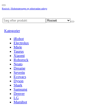
Rosiwit | Robotstøvsuger og robotvasker udstyr
Kategorier
iRobot
Electrolux
Miele
Taurus
Xiaomi
Roborock
Neato
Dreame
Severin
Ecovacs
Dyson
Shark
Samsung
Denver
LG
Mamibot