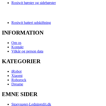
Rosiwit børster og sidebørster
Rosiwit batteri udskiftning
INFORMATION
Om os
Kontakt
Vilkår og person data
KATEGORIER
iRobot
Xiaomi
Roborock
Dreame
EMNE SIDER
Stoevsuger-Ledningsfri.dk