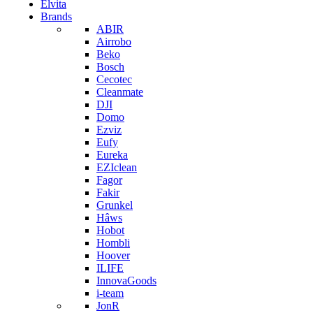
Elvita
Brands
ABIR
Airrobo
Beko
Bosch
Cecotec
Cleanmate
DJI
Domo
Ezviz
Eufy
Eureka
EZIclean
Fagor
Fakir
Grunkel
Hâws
Hobot
Hombli
Hoover
ILIFE
InnovaGoods
i-team
JonR