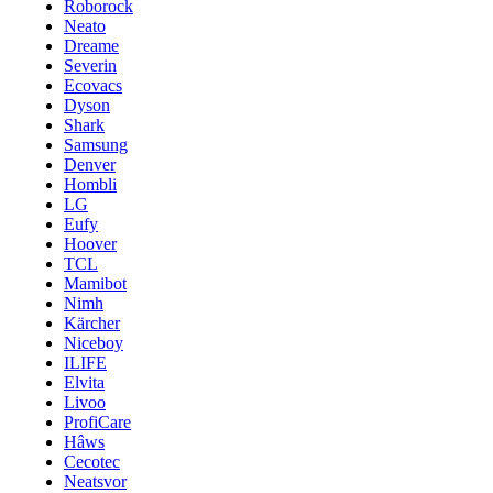
Roborock
Neato
Dreame
Severin
Ecovacs
Dyson
Shark
Samsung
Denver
Hombli
LG
Eufy
Hoover
TCL
Mamibot
Nimh
Kärcher
Niceboy
ILIFE
Elvita
Livoo
ProfiCare
Hâws
Cecotec
Neatsvor