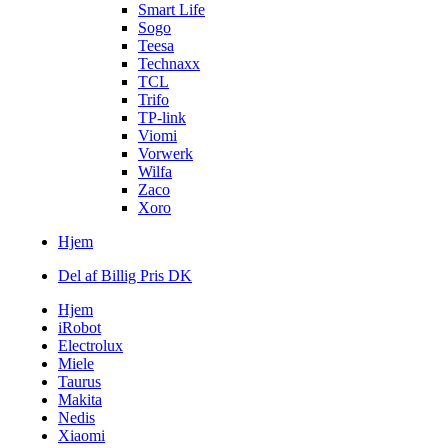
Smart Life
Sogo
Teesa
Technaxx
TCL
Trifo
TP-link
Viomi
Vorwerk
Wilfa
Zaco
Xoro
Hjem
Del af Billig Pris DK
Hjem
iRobot
Electrolux
Miele
Taurus
Makita
Nedis
Xiaomi