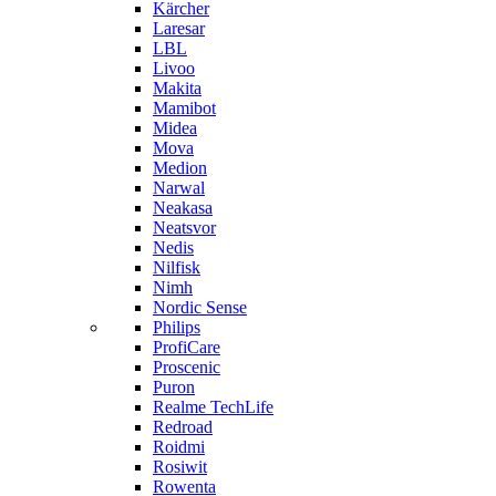
Kärcher
Laresar
LBL
Livoo
Makita
Mamibot
Midea
Mova
Medion
Narwal
Neakasa
Neatsvor
Nedis
Nilfisk
Nimh
Nordic Sense
Philips
ProfiCare
Proscenic
Puron
Realme TechLife
Redroad
Roidmi
Rosiwit
Rowenta