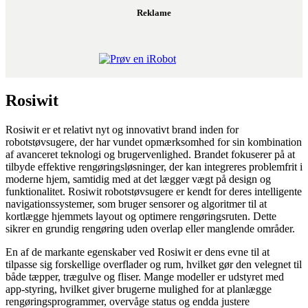
Reklame
Rosiwit
Rosiwit er et relativt nyt og innovativt brand inden for
robotstøvsugere, der har vundet opmærksomhed for sin kombination
af avanceret teknologi og brugervenlighed. Brandet fokuserer på at
tilbyde effektive rengøringsløsninger, der kan integreres problemfrit i
moderne hjem, samtidig med at det lægger vægt på design og
funktionalitet. Rosiwit robotstøvsugere er kendt for deres intelligente
navigationssystemer, som bruger sensorer og algoritmer til at
kortlægge hjemmets layout og optimere rengøringsruten. Dette
sikrer en grundig rengøring uden overlap eller manglende områder.
En af de markante egenskaber ved Rosiwit er dens evne til at
tilpasse sig forskellige overflader og rum, hvilket gør den velegnet til
både tæpper, trægulve og fliser. Mange modeller er udstyret med
app-styring, hvilket giver brugerne mulighed for at planlægge
rengøringsprogrammer, overvåge status og endda justere