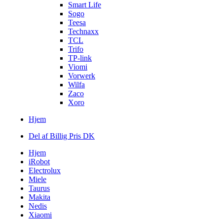
Smart Life
Sogo
Teesa
Technaxx
TCL
Trifo
TP-link
Viomi
Vorwerk
Wilfa
Zaco
Xoro
Hjem
Del af Billig Pris DK
Hjem
iRobot
Electrolux
Miele
Taurus
Makita
Nedis
Xiaomi