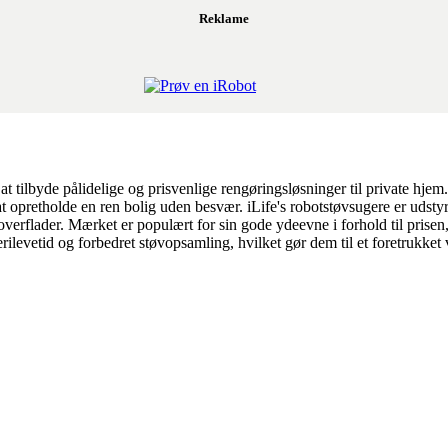
Reklame
 at tilbyde pålidelige og prisvenlige rengøringsløsninger til private h
t opretholde en ren bolig uden besvær. iLife's robotstøvsugere er udst
overflader. Mærket er populært for sin gode ydeevne i forhold til prisen
erilevetid og forbedret støvopsamling, hvilket gør dem til et foretrukke