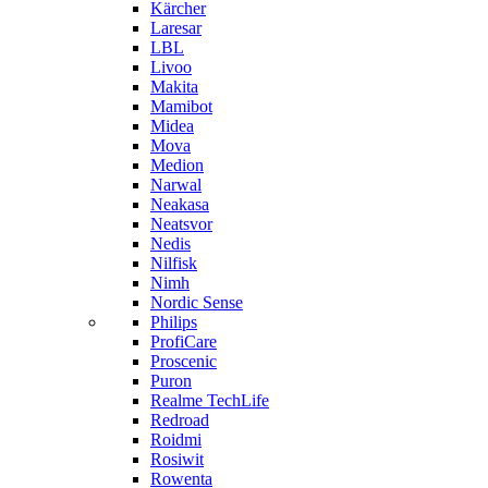
Kärcher
Laresar
LBL
Livoo
Makita
Mamibot
Midea
Mova
Medion
Narwal
Neakasa
Neatsvor
Nedis
Nilfisk
Nimh
Nordic Sense
Philips
ProfiCare
Proscenic
Puron
Realme TechLife
Redroad
Roidmi
Rosiwit
Rowenta