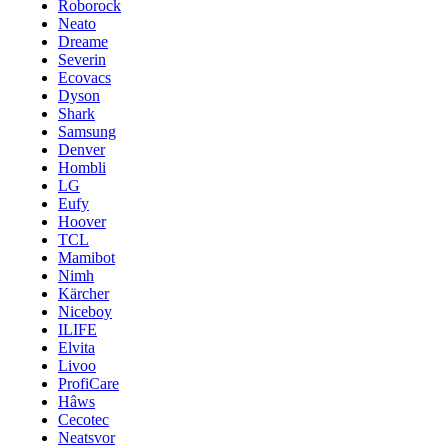
Roborock
Neato
Dreame
Severin
Ecovacs
Dyson
Shark
Samsung
Denver
Hombli
LG
Eufy
Hoover
TCL
Mamibot
Nimh
Kärcher
Niceboy
ILIFE
Elvita
Livoo
ProfiCare
Hâws
Cecotec
Neatsvor