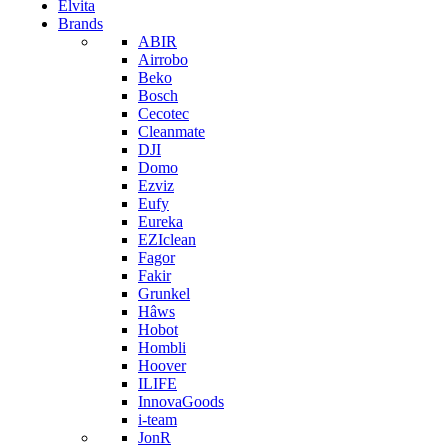
Elvita
Brands
ABIR
Airrobo
Beko
Bosch
Cecotec
Cleanmate
DJI
Domo
Ezviz
Eufy
Eureka
EZIclean
Fagor
Fakir
Grunkel
Hâws
Hobot
Hombli
Hoover
ILIFE
InnovaGoods
i-team
JonR