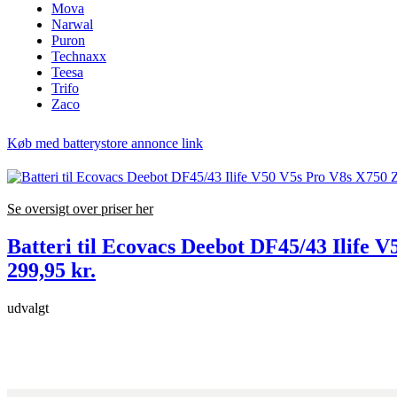
Mova
Narwal
Puron
Technaxx
Teesa
Trifo
Zaco
Køb med batterystore annonce link
Se oversigt over priser her
Batteri til Ecovacs Deebot DF45/43 Ilif
299,95 kr.
udvalgt