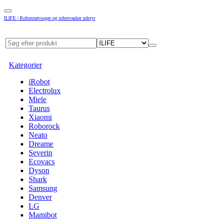
ILIFE | Robotstøvsuger og robotvasker udstyr
Kategorier
iRobot
Electrolux
Miele
Taurus
Xiaomi
Roborock
Neato
Dreame
Severin
Ecovacs
Dyson
Shark
Samsung
Denver
LG
Mamibot