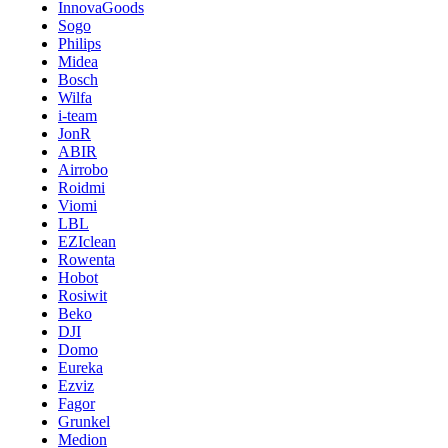
InnovaGoods
Sogo
Philips
Midea
Bosch
Wilfa
i-team
JonR
ABIR
Airrobo
Roidmi
Viomi
LBL
EZIclean
Rowenta
Hobot
Rosiwit
Beko
DJI
Domo
Eureka
Ezviz
Fagor
Grunkel
Medion