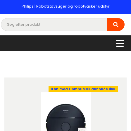
Philips | Robotstøvsuger og robotvasker udstyr
Køb med CompuMail annonce link