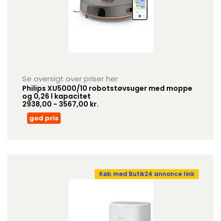
Se oversigt over priser her
Philips XU5000/10 robotstøvsuger med moppe
og 0,26 l kapacitet
2938,00 - 3567,00 kr.
god pris
Køb med Butik24 annonce link