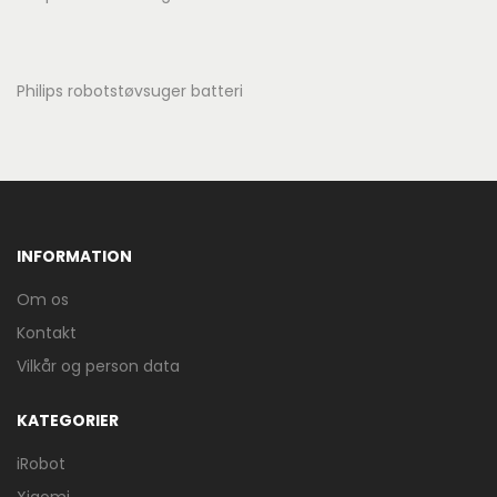
Philips robotstøvsuger batteri
INFORMATION
Om os
Kontakt
Vilkår og person data
KATEGORIER
iRobot