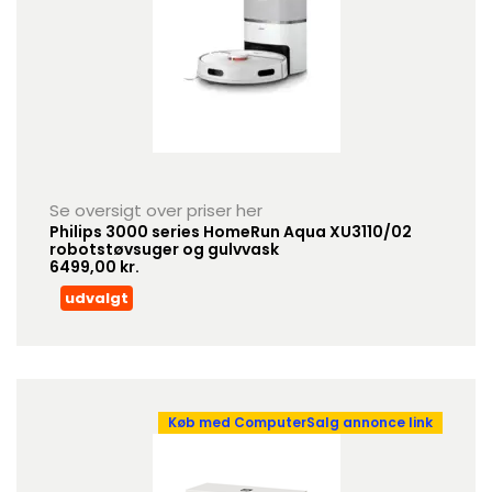
Se oversigt over priser her
Philips 3000 series HomeRun Aqua XU3110/02
robotstøvsuger og gulvvask
6499,00 kr.
udvalgt
Køb med ComputerSalg annonce link