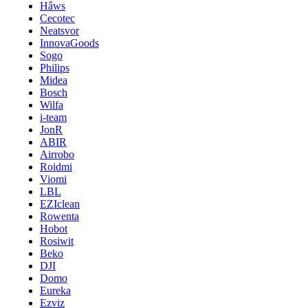
Hâws
Cecotec
Neatsvor
InnovaGoods
Sogo
Philips
Midea
Bosch
Wilfa
i-team
JonR
ABIR
Airrobo
Roidmi
Viomi
LBL
EZIclean
Rowenta
Hobot
Rosiwit
Beko
DJI
Domo
Eureka
Ezviz