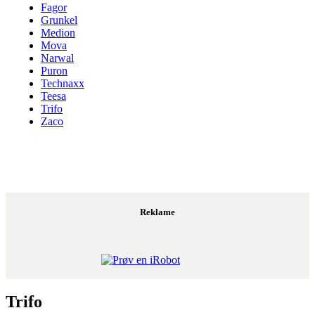
Fagor
Grunkel
Medion
Mova
Narwal
Puron
Technaxx
Teesa
Trifo
Zaco
Reklame
Trifo