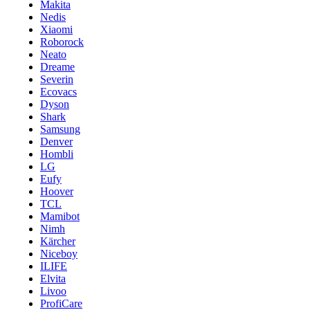
Makita
Nedis
Xiaomi
Roborock
Neato
Dreame
Severin
Ecovacs
Dyson
Shark
Samsung
Denver
Hombli
LG
Eufy
Hoover
TCL
Mamibot
Nimh
Kärcher
Niceboy
ILIFE
Elvita
Livoo
ProfiCare