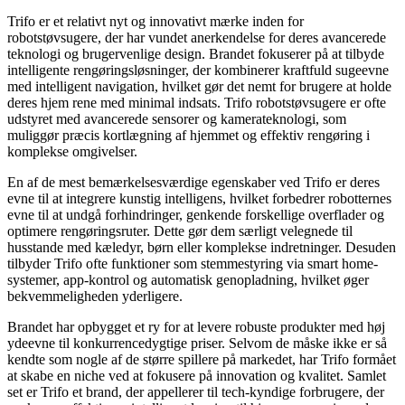
Trifo er et relativt nyt og innovativt mærke inden for
robotstøvsugere, der har vundet anerkendelse for deres avancerede
teknologi og brugervenlige design. Brandet fokuserer på at tilbyde
intelligente rengøringsløsninger, der kombinerer kraftfuld sugeevne
med intelligent navigation, hvilket gør det nemt for brugere at holde
deres hjem rene med minimal indsats. Trifo robotstøvsugere er ofte
udstyret med avancerede sensorer og kamerateknologi, som
muliggør præcis kortlægning af hjemmet og effektiv rengøring i
komplekse omgivelser.
En af de mest bemærkelsesværdige egenskaber ved Trifo er deres
evne til at integrere kunstig intelligens, hvilket forbedrer robotternes
evne til at undgå forhindringer, genkende forskellige overflader og
optimere rengøringsruter. Dette gør dem særligt velegnede til
husstande med kæledyr, børn eller komplekse indretninger. Desuden
tilbyder Trifo ofte funktioner som stemmestyring via smart home-
systemer, app-kontrol og automatisk genopladning, hvilket øger
bekvemmeligheden yderligere.
Brandet har opbygget et ry for at levere robuste produkter med høj
ydeevne til konkurrencedygtige priser. Selvom de måske ikke er så
kendte som nogle af de større spillere på markedet, har Trifo formået
at skabe en niche ved at fokusere på innovation og kvalitet. Samlet
set er Trifo et brand, der appellerer til tech-kyndige forbrugere, der