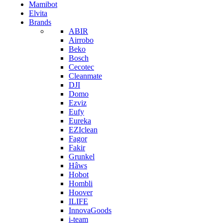
Mamibot
Elvita
Brands
ABIR
Airrobo
Beko
Bosch
Cecotec
Cleanmate
DJI
Domo
Ezviz
Eufy
Eureka
EZIclean
Fagor
Fakir
Grunkel
Hâws
Hobot
Hombli
Hoover
ILIFE
InnovaGoods
i-team