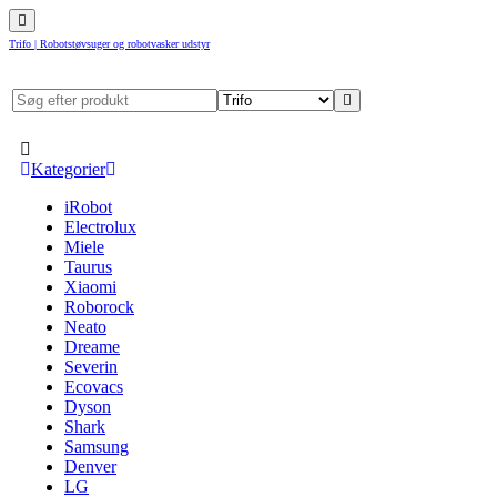
Trifo | Robotstøvsuger og robotvasker udstyr
Kategorier
iRobot
Electrolux
Miele
Taurus
Xiaomi
Roborock
Neato
Dreame
Severin
Ecovacs
Dyson
Shark
Samsung
Denver
LG