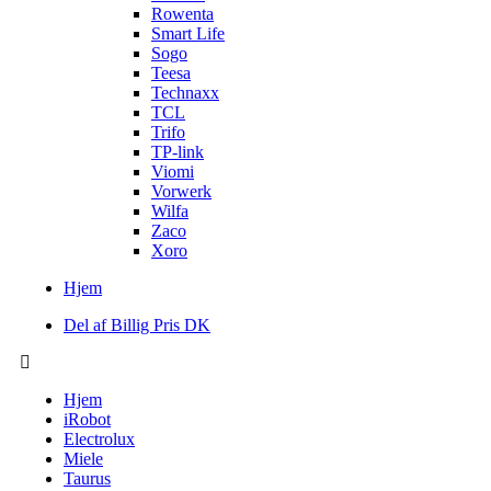
Rowenta
Smart Life
Sogo
Teesa
Technaxx
TCL
Trifo
TP-link
Viomi
Vorwerk
Wilfa
Zaco
Xoro
Hjem
Del af Billig Pris DK
Hjem
iRobot
Electrolux
Miele
Taurus