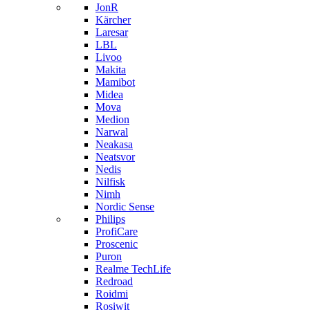
JonR
Kärcher
Laresar
LBL
Livoo
Makita
Mamibot
Midea
Mova
Medion
Narwal
Neakasa
Neatsvor
Nedis
Nilfisk
Nimh
Nordic Sense
Philips
ProfiCare
Proscenic
Puron
Realme TechLife
Redroad
Roidmi
Rosiwit