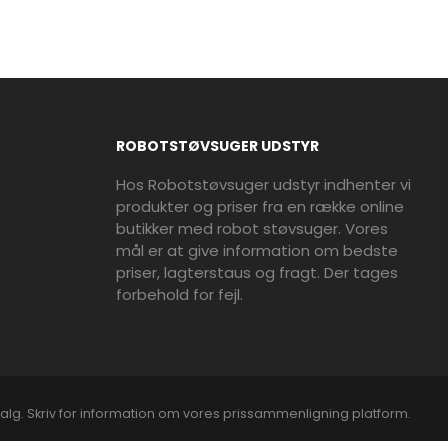
ROBOTSTØVSUGER UDSTYR
Hos Robotstøvsuger udstyr indhenter vi
produkter og priser fra en række online
butikker med robot støvsuger. Vores
mål er at give information om bedste
priser, lagterstaus og fragt. Der tages
forbehold for fejl.
alg. Skriv for information om vores prissammenligning platform.