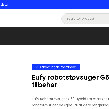
udstyr
Kender ingen leverandør
Eufy robotstøvsuger G
tilbehør
Eufy Robotstøvsuger G50 Hybrid fra mærket 
robotstøvsuger designet til at gøre rengøring