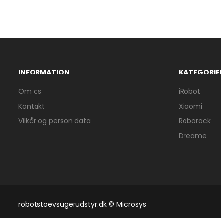
INFORMATION
KATEGORIE
Om os
iRobot
Kontakt
Xiaomi
Vilkår og person data
Roborock
Dreame
robotstoevsugerudstyr.dk © Microsys