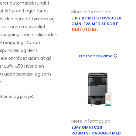
erer automatisk rundt i
t løfte en finger for at
Mere information
EUFY ROBOTSTØVSUGER
t gør den nem at tømme og
OMNI E28 MED 3L SORT
l et mere miljøvenligt
16311,00 kr.
tøvsugning med muligheden
re rengøring. Du kan
spunkter, og dens
Proshop reklame
r hele området uden at gå
t er Eufy G50 Hybrid en
hjem uden besvær, og som
.
tioner og pris på
Mere information
EUFY OMNI C20
ROBOTSTØVSUGER MED