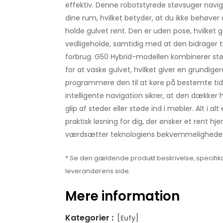
effektiv. Denne robotstyrede støvsuger navig
dine rum, hvilket betyder, at du ikke behøver a
holde gulvet rent. Den er uden pose, hvilke
vedligeholde, samtidig med at den bidrager ti
forbrug. G50 Hybrid-modellen kombinerer s
for at vaske gulvet, hvilket giver en grundige
programmere den til at køre på bestemte tid
intelligente navigation sikrer, at den dække
glip af steder eller støde ind i møbler. Alt i al
praktisk løsning for dig, der ønsker et rent 
værdsætter teknologiens bekvemmeligheder
* Se den gældende produkt beskrivelse, specifika
leverandørens side.
Mere information
Kategorier :
[Eufy]