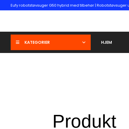
Eufy robotstøvsuger G50 hybrid med tilbehør | Robotstøvsuger 
KATEGORIER
HJEM