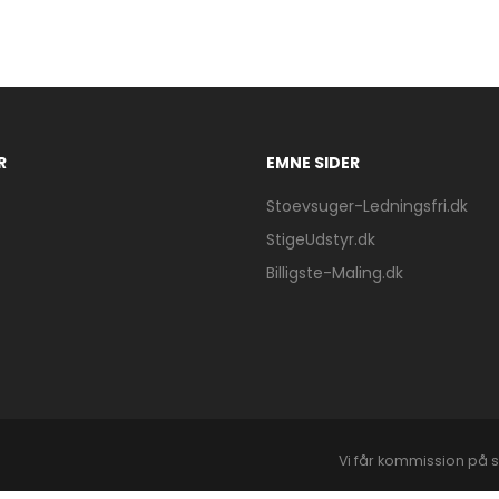
R
EMNE SIDER
Stoevsuger-Ledningsfri.dk
StigeUdstyr.dk
Billigste-Maling.dk
Vi får kommission på s