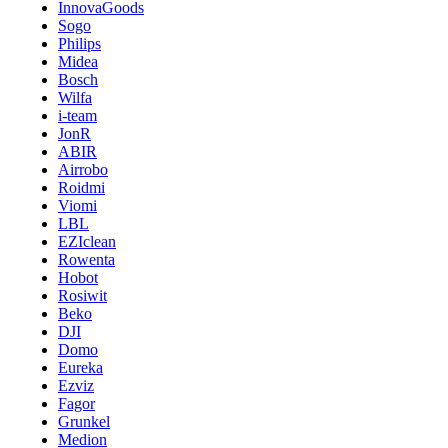
InnovaGoods
Sogo
Philips
Midea
Bosch
Wilfa
i-team
JonR
ABIR
Airrobo
Roidmi
Viomi
LBL
EZIclean
Rowenta
Hobot
Rosiwit
Beko
DJI
Domo
Eureka
Ezviz
Fagor
Grunkel
Medion