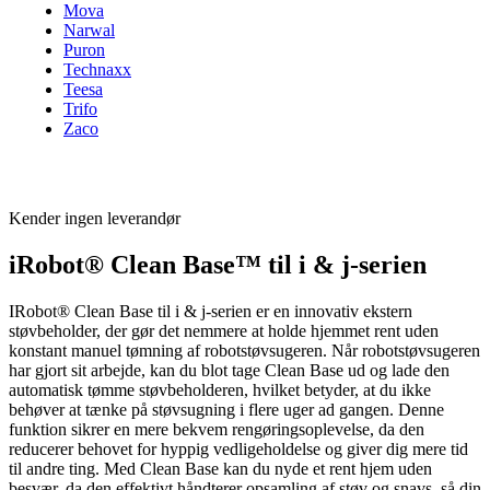
Mova
Narwal
Puron
Technaxx
Teesa
Trifo
Zaco
Kender ingen leverandør
iRobot® Clean Base™ til i & j-serien
IRobot® Clean Base til i & j-serien er en innovativ ekstern
støvbeholder, der gør det nemmere at holde hjemmet rent uden
konstant manuel tømning af robotstøvsugeren. Når robotstøvsugeren
har gjort sit arbejde, kan du blot tage Clean Base ud og lade den
automatisk tømme støvbeholderen, hvilket betyder, at du ikke
behøver at tænke på støvsugning i flere uger ad gangen. Denne
funktion sikrer en mere bekvem rengøringsoplevelse, da den
reducerer behovet for hyppig vedligeholdelse og giver dig mere tid
til andre ting. Med Clean Base kan du nyde et rent hjem uden
besvær, da den effektivt håndterer opsamling af støv og snavs, så din