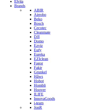
Elvita
Brands
ABIR
Airrobo
Beko
Bosch
Cecotec
Cleanmate
DJI
Domo
Ezviz
Eufy
Eureka
EZIclean
Fagor
Fakir
Grunkel
Hâws
Hobot
Hombli
Hoover
ILIFE
InnovaGoods
i-team
JonR