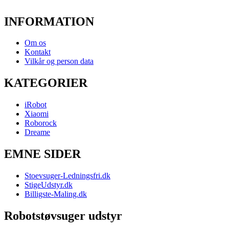
INFORMATION
Om os
Kontakt
Vilkår og person data
KATEGORIER
iRobot
Xiaomi
Roborock
Dreame
EMNE SIDER
Stoevsuger-Ledningsfri.dk
StigeUdstyr.dk
Billigste-Maling.dk
Robotstøvsuger udstyr