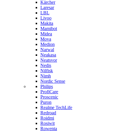
Kärcher
Laresar
LBL
Livoo
Makita
Mamibot
Midea
Mova
Medion
Narwal
Neakasa
Neatsvor
Nedis
Nilfisk
Nimh
Nordic Sense
Philips
ProfiCare
Proscenic
Puron
Realme TechLife
Redroad
Roidmi
Rosiwit
Rowenta