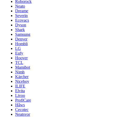
Roborock
Neato
Dreame
Severin
Ecovacs
Dyson
Shark
Samsung
Denver
Hombli
LG
Eufy
Hoover
TCL
Mamibot
Nimh
Kärcher
Niceboy
ILIFE
Elvita
Livoo
ProfiCare
Hâws
Cecotec
Neatsvor