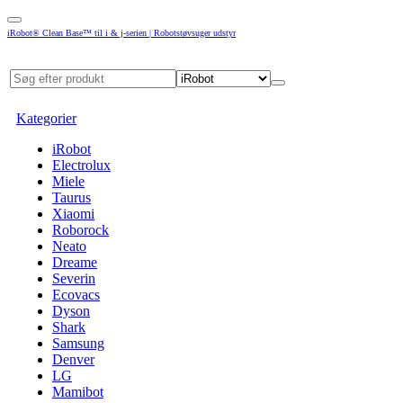
iRobot® Clean Base™ til i & j-serien | Robotstøvsuger udstyr
Kategorier
iRobot
Electrolux
Miele
Taurus
Xiaomi
Roborock
Neato
Dreame
Severin
Ecovacs
Dyson
Shark
Samsung
Denver
LG
Mamibot