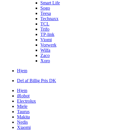
Smart Life
Sogo
Teesa
Technaxx
TCL
Trifo
TP-link
Viomi
Vorwerk
Wilfa
Zaco
Xoro
Hjem
Del af Billig Pris DK
Hjem
iRobot
Electrolux
Miele
Taurus
Makita
Nedis
Xiaomi