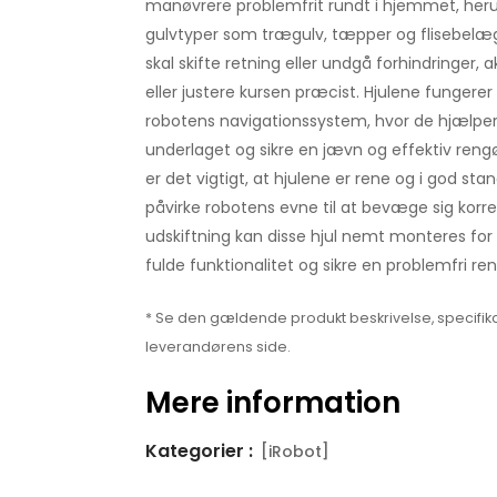
manøvrere problemfrit rundt i hjemmet, herun
gulvtyper som trægulv, tæpper og flisebelæ
skal skifte retning eller undgå forhindringer, a
eller justere kursen præcist. Hjulene fungere
robotens navigationssystem, hvor de hjælper
underlaget og sikre en jævn og effektiv rengø
er det vigtigt, at hjulene er rene og i god sta
påvirke robotens evne til at bevæge sig korre
udskiftning kan disse hjul nemt monteres for
fulde funktionalitet og sikre en problemfri re
* Se den gældende produkt beskrivelse, specifika
leverandørens side.
Mere information
Kategorier :
[iRobot]