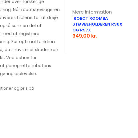
der over forskellige
gning. Når robotstøvsugeren
Mere information
ktiveres hjulene for at dreje
IROBOT ROOMBA
STØVBEHOLDEREN R96X
r også som en del af
OG R97X
 med at registrere
349,00 kr.
ring. For optimal funktion
nd, da snavs eller skader kan
kt. Ved behov for
 at genoprette robotens
ngøringsoplevelse.
tioner og pris på