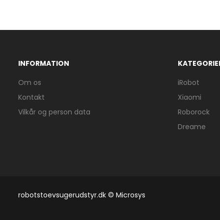
INFORMATION
KATEGORIE
Om os
iRobot
Kontakt
Xiaomi
Vilkår og person data
Roborock
Dreame
robotstoevsugerudstyr.dk © Microsys