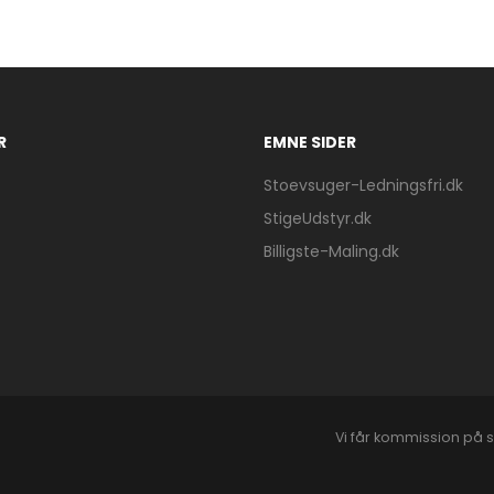
R
EMNE SIDER
Stoevsuger-Ledningsfri.dk
StigeUdstyr.dk
Billigste-Maling.dk
Vi får kommission på s