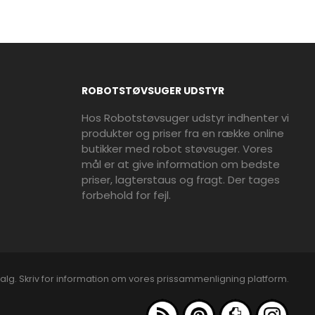
ROBOTSTØVSUGER UDSTYR
Hos Robotstøvsuger udstyr indhenter vi
produkter og priser fra en række online
butikker med robot støvsuger. Vores
mål er at give information om bedste
priser, lagterstaus og fragt. Der tages
forbehold for fejl.
alg. Skriv for information om vores prissammenligning platform.