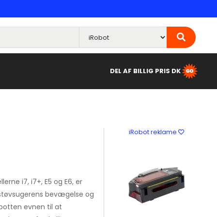
DEL AF BILLIG PRIS DK
iRobot reklame
erne i7, i7+, E5 og E6, er
tstøvsugerens bevægelse og
obotten evnen til at