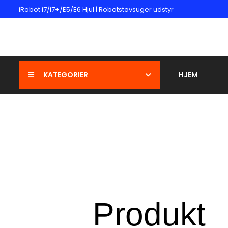
iRobot i7/i7+/E5/E6 Hjul | Robotstøvsuger udstyr
KATEGORIER
HJEM