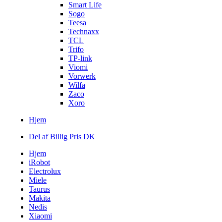
Smart Life
Sogo
Teesa
Technaxx
TCL
Trifo
TP-link
Viomi
Vorwerk
Wilfa
Zaco
Xoro
Hjem
Del af Billig Pris DK
Hjem
iRobot
Electrolux
Miele
Taurus
Makita
Nedis
Xiaomi