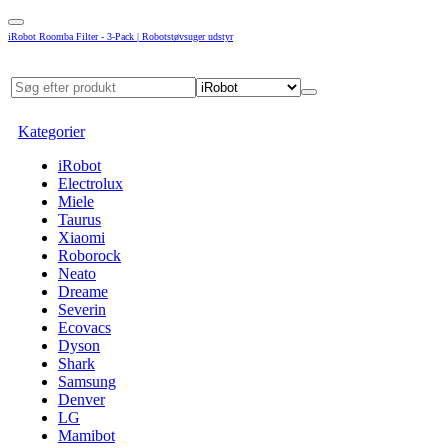
iRobot Roomba Filter - 3-Pack | Robotstøvsuger udstyr
Kategorier
iRobot
Electrolux
Miele
Taurus
Xiaomi
Roborock
Neato
Dreame
Severin
Ecovacs
Dyson
Shark
Samsung
Denver
LG
Mamibot