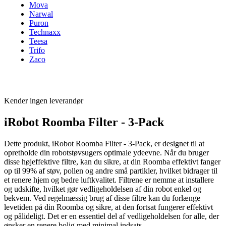
Mova
Narwal
Puron
Technaxx
Teesa
Trifo
Zaco
Kender ingen leverandør
iRobot Roomba Filter - 3-Pack
Dette produkt, iRobot Roomba Filter - 3-Pack, er designet til at
opretholde din robotstøvsugers optimale ydeevne. Når du bruger
disse højeffektive filtre, kan du sikre, at din Roomba effektivt fanger
op til 99% af støv, pollen og andre små partikler, hvilket bidrager til
et renere hjem og bedre luftkvalitet. Filtrene er nemme at installere
og udskifte, hvilket gør vedligeholdelsen af din robot enkel og
bekvem. Ved regelmæssig brug af disse filtre kan du forlænge
levetiden på din Roomba og sikre, at den fortsat fungerer effektivt
og pålideligt. Det er en essentiel del af vedligeholdelsen for alle, der
ønsker en renere bolig med minimal indsats.