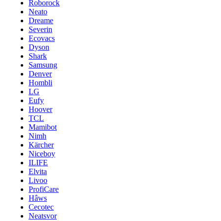
Roborock
Neato
Dreame
Severin
Ecovacs
Dyson
Shark
Samsung
Denver
Hombli
LG
Eufy
Hoover
TCL
Mamibot
Nimh
Kärcher
Niceboy
ILIFE
Elvita
Livoo
ProfiCare
Hâws
Cecotec
Neatsvor