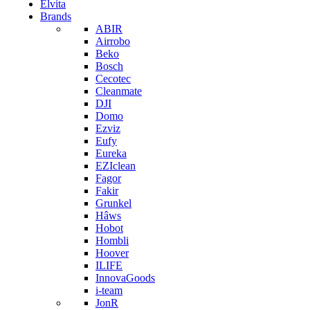
Elvita
Brands
ABIR
Airrobo
Beko
Bosch
Cecotec
Cleanmate
DJI
Domo
Ezviz
Eufy
Eureka
EZIclean
Fagor
Fakir
Grunkel
Hâws
Hobot
Hombli
Hoover
ILIFE
InnovaGoods
i-team
JonR