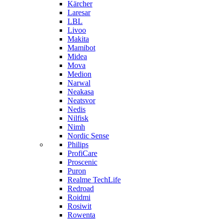
Kärcher
Laresar
LBL
Livoo
Makita
Mamibot
Midea
Mova
Medion
Narwal
Neakasa
Neatsvor
Nedis
Nilfisk
Nimh
Nordic Sense
Philips
ProfiCare
Proscenic
Puron
Realme TechLife
Redroad
Roidmi
Rosiwit
Rowenta