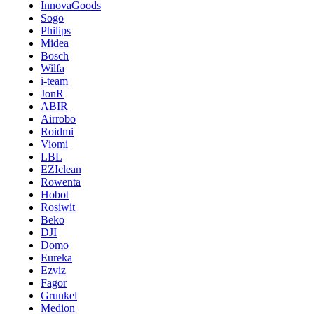
InnovaGoods
Sogo
Philips
Midea
Bosch
Wilfa
i-team
JonR
ABIR
Airrobo
Roidmi
Viomi
LBL
EZIclean
Rowenta
Hobot
Rosiwit
Beko
DJI
Domo
Eureka
Ezviz
Fagor
Grunkel
Medion