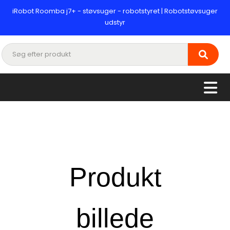
iRobot Roomba j7+ - støvsuger - robotstyret | Robotstøvsuger
udstyr