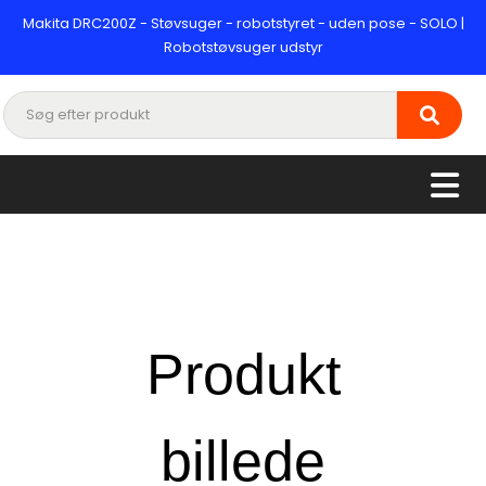
Makita DRC200Z - Støvsuger - robotstyret - uden pose - SOLO |
Robotstøvsuger udstyr