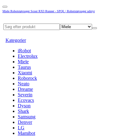
Miele Robotstøvsuger Scout RX3 Runner - SPQL | Robotstøvsuger udstyr
Kategorier
iRobot
Electrolux
Miele
Taurus
Xiaomi
Roborock
Neato
Dreame
Severin
Ecovacs
Dyson
Shark
Samsung
Denver
LG
Mamibot