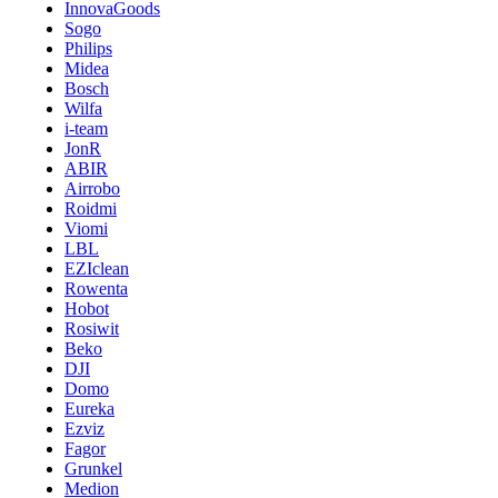
InnovaGoods
Sogo
Philips
Midea
Bosch
Wilfa
i-team
JonR
ABIR
Airrobo
Roidmi
Viomi
LBL
EZIclean
Rowenta
Hobot
Rosiwit
Beko
DJI
Domo
Eureka
Ezviz
Fagor
Grunkel
Medion