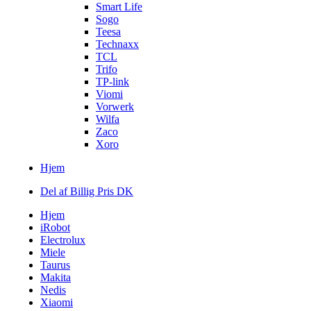
Smart Life
Sogo
Teesa
Technaxx
TCL
Trifo
TP-link
Viomi
Vorwerk
Wilfa
Zaco
Xoro
Hjem
Del af Billig Pris DK
Hjem
iRobot
Electrolux
Miele
Taurus
Makita
Nedis
Xiaomi