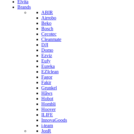
Elvita
Brands
ABIR
Airrobo
Beko
Bosch
Cecotec
Cleanmate
DJI
Domo
Ezviz
Eufy
Eureka
EZIclean
Fagor
Fakir
Grunkel
Hâws
Hobot
Hombli
Hoover
ILIFE
InnovaGoods
i-team
JonR