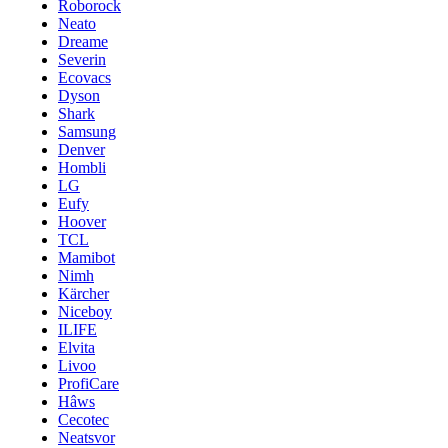
Roborock
Neato
Dreame
Severin
Ecovacs
Dyson
Shark
Samsung
Denver
Hombli
LG
Eufy
Hoover
TCL
Mamibot
Nimh
Kärcher
Niceboy
ILIFE
Elvita
Livoo
ProfiCare
Hâws
Cecotec
Neatsvor