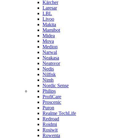
Kärcher
Laresar
LBL
Livoo
Makita
Mamibot
Midea
Mova
Medion
Narwal
Neakasa
Neatsvor
Nedis
Nilfisk
Nimh
Nordic Sense
Philips
ProfiCare
Proscenic
Puron
Realme TechLife
Redroad
Roidmi
Rosiwit
Rowenta