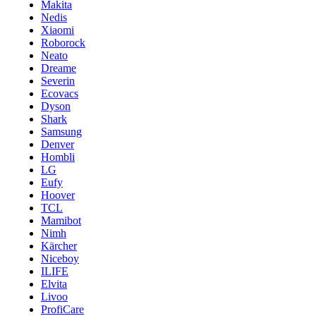
Makita
Nedis
Xiaomi
Roborock
Neato
Dreame
Severin
Ecovacs
Dyson
Shark
Samsung
Denver
Hombli
LG
Eufy
Hoover
TCL
Mamibot
Nimh
Kärcher
Niceboy
ILIFE
Elvita
Livoo
ProfiCare