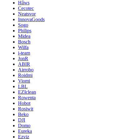
Hâws
Cecotec
Neatsvor
InnovaGoods
Sogo
Philips
Midea
Bosch
Wilfa
i-team
JonR
ABIR
Airrobo
Roidmi
Viomi
LBL
EZIclean
Rowenta
Hobot
Rosiwit
Beko
DJI
Domo
Eureka
Ezviz