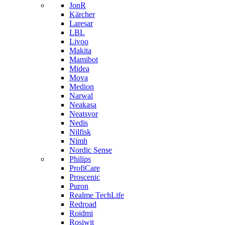
JonR
Kärcher
Laresar
LBL
Livoo
Makita
Mamibot
Midea
Mova
Medion
Narwal
Neakasa
Neatsvor
Nedis
Nilfisk
Nimh
Nordic Sense
Philips
ProfiCare
Proscenic
Puron
Realme TechLife
Redroad
Roidmi
Rosiwit