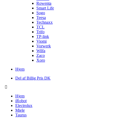
Rowenta
Smart Life
Sogo
Teesa
Technaxx
TCL
Trifo
TP-link
Viomi
Vorwerk
Wilfa
Zaco
Xoro
Hjem
Del af Billig Pris DK
Hjem
iRobot
Electrolux
Miele
Taurus