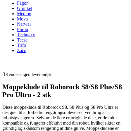
Fagor
Grunkel
Medion
Mova
Narwal
Puron
Technaxx
Teesa
Trifo
Zaco
Kender ingen leverandør
Moppeklude til Roborock S8/S8 Plus/S8
Pro Ultra - 2 stk
Disse moppeklude til Roborock S8, S8 Plus og S8 Pro Ultra er
designet til at forbedre rengøringsoplevelsen ved brug af
robotstøvsugeren. Selvom de ikke er originale dele, er de fuldt
kompatible og fungerer effektivt med din robot, hvilket sikrer en
grundig og skånsom rengøring af dine gulve. Moppekludene er