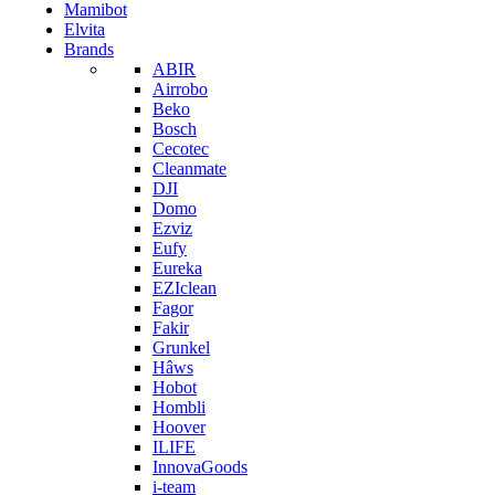
Mamibot
Elvita
Brands
ABIR
Airrobo
Beko
Bosch
Cecotec
Cleanmate
DJI
Domo
Ezviz
Eufy
Eureka
EZIclean
Fagor
Fakir
Grunkel
Hâws
Hobot
Hombli
Hoover
ILIFE
InnovaGoods
i-team