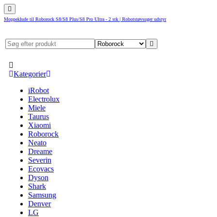
Moppeklude til Roborock S8/S8 Plus/S8 Pro Ultra - 2 stk | Robotstøvsuger udstyr
Kategorier
iRobot
Electrolux
Miele
Taurus
Xiaomi
Roborock
Neato
Dreame
Severin
Ecovacs
Dyson
Shark
Samsung
Denver
LG