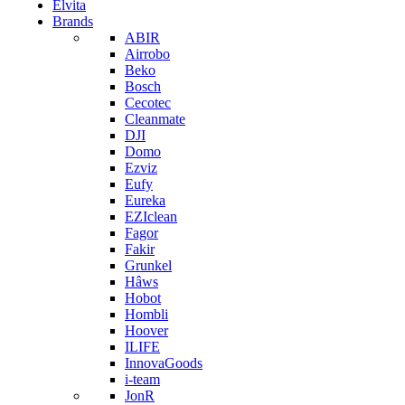
Elvita
Brands
ABIR
Airrobo
Beko
Bosch
Cecotec
Cleanmate
DJI
Domo
Ezviz
Eufy
Eureka
EZIclean
Fagor
Fakir
Grunkel
Hâws
Hobot
Hombli
Hoover
ILIFE
InnovaGoods
i-team
JonR