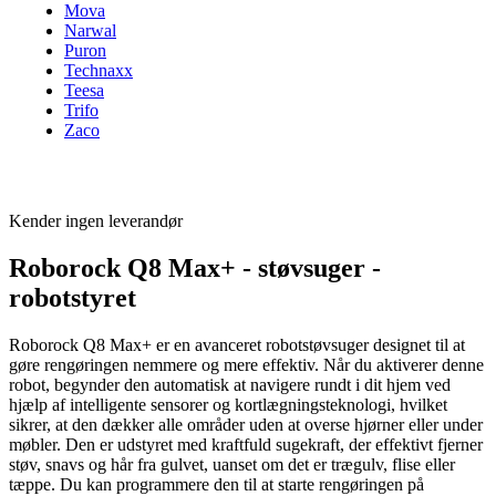
Mova
Narwal
Puron
Technaxx
Teesa
Trifo
Zaco
Kender ingen leverandør
Roborock Q8 Max+ - støvsuger -
robotstyret
Roborock Q8 Max+ er en avanceret robotstøvsuger designet til at
gøre rengøringen nemmere og mere effektiv. Når du aktiverer denne
robot, begynder den automatisk at navigere rundt i dit hjem ved
hjælp af intelligente sensorer og kortlægningsteknologi, hvilket
sikrer, at den dækker alle områder uden at overse hjørner eller under
møbler. Den er udstyret med kraftfuld sugekraft, der effektivt fjerner
støv, snavs og hår fra gulvet, uanset om det er trægulv, flise eller
tæppe. Du kan programmere den til at starte rengøringen på