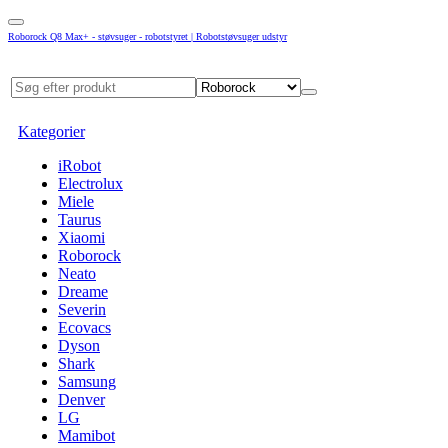
Roborock Q8 Max+ - støvsuger - robotstyret | Robotstøvsuger udstyr
Kategorier
iRobot
Electrolux
Miele
Taurus
Xiaomi
Roborock
Neato
Dreame
Severin
Ecovacs
Dyson
Shark
Samsung
Denver
LG
Mamibot