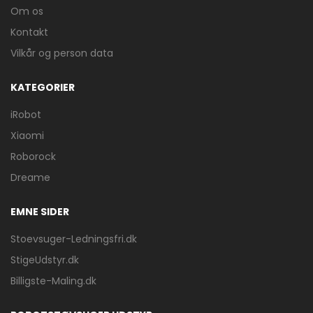
Om os
Kontakt
Vilkår og person data
KATEGORIER
iRobot
Xiaomi
Roborock
Dreame
EMNE SIDER
Stoevsuger-Ledningsfri.dk
StigeUdstyr.dk
Billigste-Maling.dk