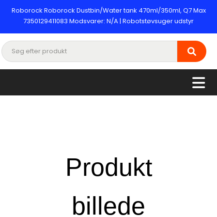
Roborock Roborock Dustbin/Water tank 470ml/350ml, Q7 Max
7350129411083 Modsvarer: N/A | Robotstøvsuger udstyr