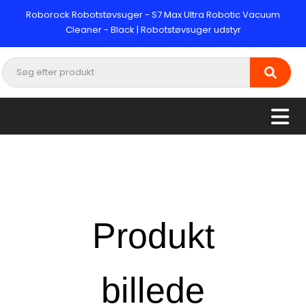
Roborock Robotstøvsuger - S7 Max Ultra Robotic Vacuum
Cleaner - Black | Robotstøvsuger udstyr