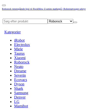
Roborock terrængående hjul til RockMow Z-serien mørkegrå | Robotstøvsuger udstyr
Kategorier
iRobot
Electrolux
Miele
Taurus
Xiaomi
Roborock
Neato
Dreame
Severin
Ecovacs
Dyson
Shark
Samsung
Denver
LG
Mamibot