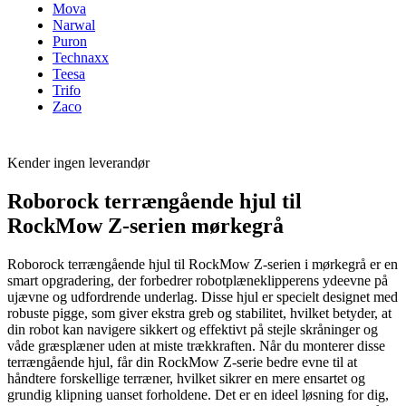
Mova
Narwal
Puron
Technaxx
Teesa
Trifo
Zaco
Kender ingen leverandør
Roborock terrængående hjul til
RockMow Z-serien mørkegrå
Roborock terrængående hjul til RockMow Z-serien i mørkegrå er en
smart opgradering, der forbedrer robotplæneklipperens ydeevne på
ujævne og udfordrende underlag. Disse hjul er specielt designet med
robuste pigge, som giver ekstra greb og stabilitet, hvilket betyder, at
din robot kan navigere sikkert og effektivt på stejle skråninger og
våde græsplæner uden at miste trækkraften. Når du monterer disse
terrængående hjul, får din RockMow Z-serie bedre evne til at
håndtere forskellige terræner, hvilket sikrer en mere ensartet og
grundig klipning uanset forholdene. Det er en ideel løsning for dig,