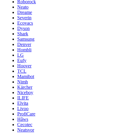
Roborock
Neato
Dreame
Severin
Ecovacs
Dyson
Shark
Samsung
Denver
Hombli
LG
Eufy
Hoover
TCL
Mamibot
Nimh
Kärcher
Niceboy
ILIFE
Elvita
Livoo
ProfiCare
Hâws
Cecotec
Neatsvor