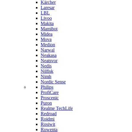
Kärcher
Laresar
LBL
Livoo
Makita
Mamibot
Midea
Mova
Medion
Narwal
Neakasa
Neatsvor
Nedis
Nilfisk
Nimh
Nordic Sense
Philips
ProfiCare
Proscenic
Puron
Realme TechLife
Redroad
Roidmi
Rosiwit
Rowenta