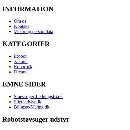
INFORMATION
Om os
Kontakt
Vilkår og person data
KATEGORIER
iRobot
Xiaomi
Roborock
Dreame
EMNE SIDER
Stoevsuger-Ledningsfri.dk
StigeUdstyr.dk
Billigste-Maling.dk
Robotstøvsuger udstyr