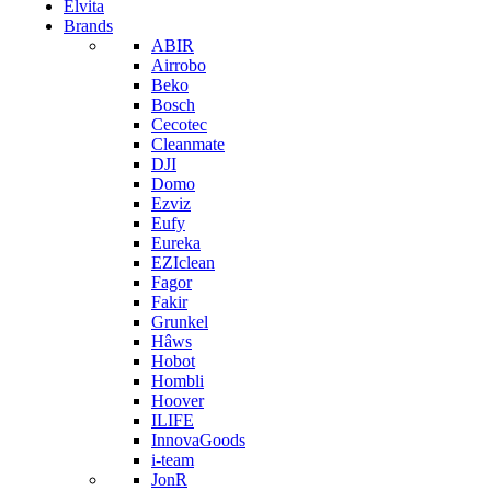
Elvita
Brands
ABIR
Airrobo
Beko
Bosch
Cecotec
Cleanmate
DJI
Domo
Ezviz
Eufy
Eureka
EZIclean
Fagor
Fakir
Grunkel
Hâws
Hobot
Hombli
Hoover
ILIFE
InnovaGoods
i-team
JonR