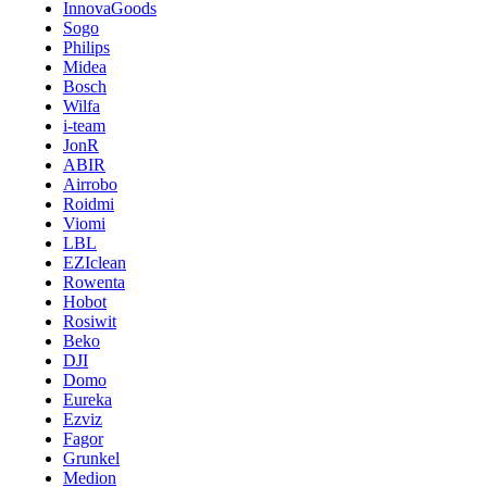
InnovaGoods
Sogo
Philips
Midea
Bosch
Wilfa
i-team
JonR
ABIR
Airrobo
Roidmi
Viomi
LBL
EZIclean
Rowenta
Hobot
Rosiwit
Beko
DJI
Domo
Eureka
Ezviz
Fagor
Grunkel
Medion