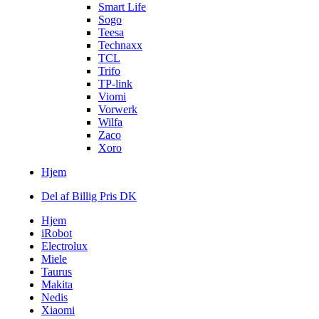
Smart Life
Sogo
Teesa
Technaxx
TCL
Trifo
TP-link
Viomi
Vorwerk
Wilfa
Zaco
Xoro
Hjem
Del af Billig Pris DK
Hjem
iRobot
Electrolux
Miele
Taurus
Makita
Nedis
Xiaomi