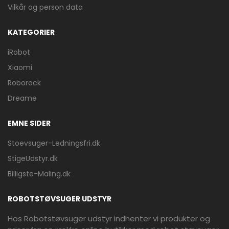
Vilkår og person data
KATEGORIER
iRobot
Xiaomi
Roborock
Dreame
EMNE SIDER
Stoevsuger-Ledningsfri.dk
StigeUdstyr.dk
Billigste-Maling.dk
ROBOTSTØVSUGER UDSTYR
Hos Robotstøvsuger udstyr indhenter vi produkter og