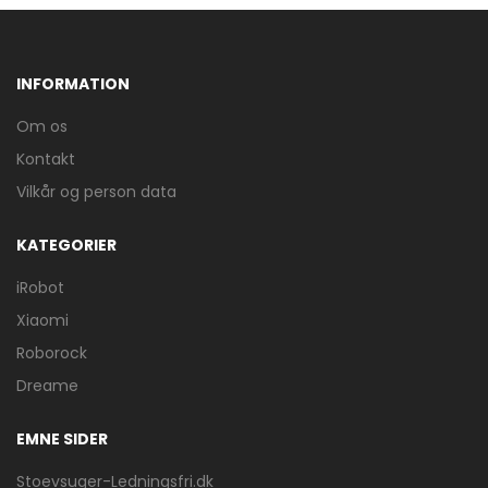
INFORMATION
Om os
Kontakt
Vilkår og person data
KATEGORIER
iRobot
Xiaomi
Roborock
Dreame
EMNE SIDER
Stoevsuger-Ledningsfri.dk