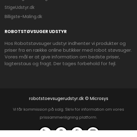
StigeUdstyr.dk
Billigste-Maling.dk
ROBOTSTØVSUGER UDSTYR
Hos Robotstøvsuger udstyr indhenter vi produkter og
priser fra en række online butikker med robot støvsuger.
Vores mål er at give information om bedste priser,
lagterstaus og fragt. Der tages forbehold for fejl.
robotstoevsugerudstyr.dk © Microsys
Vi får kommission på salg. Skriv for information om vores
prissammenligning platform.