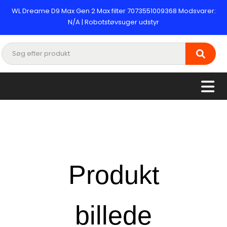
WL Dreame D9 Max Gen 2 Max filter 7073551009368 Modsvarer:
N/A | Robotstøvsuger udstyr