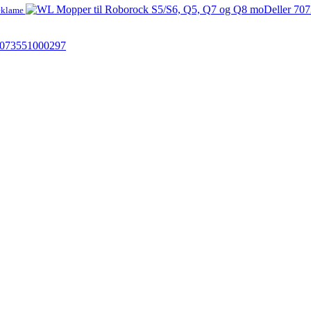
eklame
 7073551000297