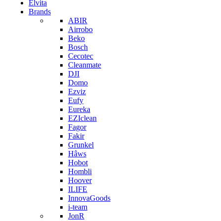
Elvita
Brands
ABIR
Airrobo
Beko
Bosch
Cecotec
Cleanmate
DJI
Domo
Ezviz
Eufy
Eureka
EZIclean
Fagor
Fakir
Grunkel
Hâws
Hobot
Hombli
Hoover
ILIFE
InnovaGoods
i-team
JonR