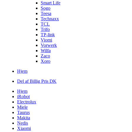
Smart Life
Sogo
Teesa
Technaxx
TCL
Trifo
TP-link
Viomi
Vorwerk
Wilfa
Zaco
Xoro
Hjem
Del af Billig Pris DK
Hjem
iRobot
Electrolux
Miele
Taurus
Makita
Nedis
Xiaomi