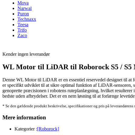
Mova
Narwal
Puron
Technaxx
Teesa
Trifo
Zaco
Kender ingen leverandør
WL Motor til LiDAR til Roborock S5 / S5
Denne WL Motor til LiDAR er en essentiel reservedel designet til a
er specifikt udviklet til at sikre optimal funktion af LiDAR-sensoren, 
genoprette præcisionen i robotens ruteplanlægning, hvilket resulterer 
bedste uden afbrydelser. Det er en nem løsning til at forlænge leveti
* Se den gældende produkt beskrivelse, specifikationer og pris på leverandørens 
Mere information
Kategorier :
[Roborock]