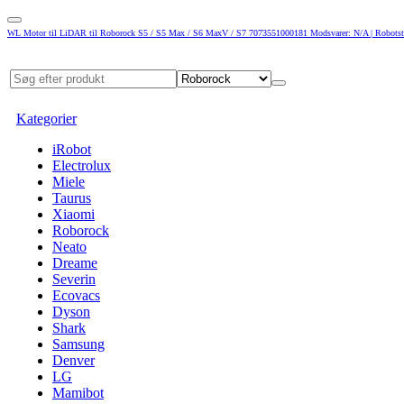
WL Motor til LiDAR til Roborock S5 / S5 Max / S6 MaxV / S7 7073551000181 Modsvarer: N/A | Robotst
Kategorier
iRobot
Electrolux
Miele
Taurus
Xiaomi
Roborock
Neato
Dreame
Severin
Ecovacs
Dyson
Shark
Samsung
Denver
LG
Mamibot