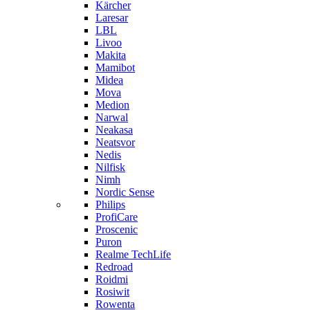
Kärcher
Laresar
LBL
Livoo
Makita
Mamibot
Midea
Mova
Medion
Narwal
Neakasa
Neatsvor
Nedis
Nilfisk
Nimh
Nordic Sense
Philips
ProfiCare
Proscenic
Puron
Realme TechLife
Redroad
Roidmi
Rosiwit
Rowenta