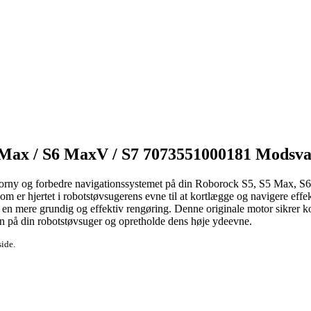
 Max / S6 MaxV / S7 7073551000181 Modsva
t forny og forbedre navigationssystemet på din Roborock S5, S5 Max, 
som er hjertet i robotstøvsugerens evne til at kortlægge og navigere effe
i en mere grundig og effektiv rengøring. Denne originale motor sikrer kom
den på din robotstøvsuger og opretholde dens høje ydeevne.
side.