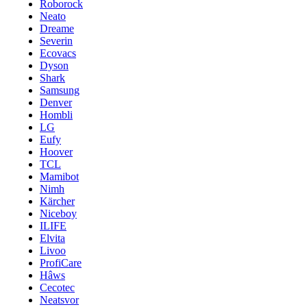
Roborock
Neato
Dreame
Severin
Ecovacs
Dyson
Shark
Samsung
Denver
Hombli
LG
Eufy
Hoover
TCL
Mamibot
Nimh
Kärcher
Niceboy
ILIFE
Elvita
Livoo
ProfiCare
Hâws
Cecotec
Neatsvor