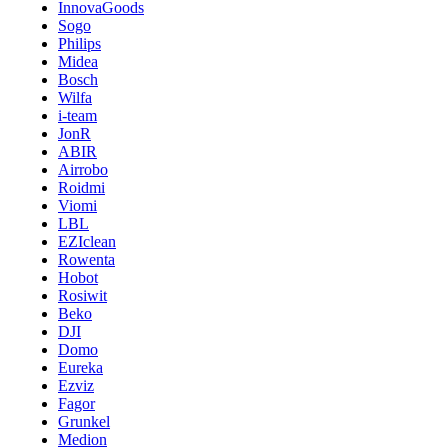
InnovaGoods
Sogo
Philips
Midea
Bosch
Wilfa
i-team
JonR
ABIR
Airrobo
Roidmi
Viomi
LBL
EZIclean
Rowenta
Hobot
Rosiwit
Beko
DJI
Domo
Eureka
Ezviz
Fagor
Grunkel
Medion