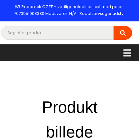
WL Roborock Q7 TF – vedligeholdelsessæt med poser
7073551008330 Modsvarer: N/A | Robotstøvsuger udstyr