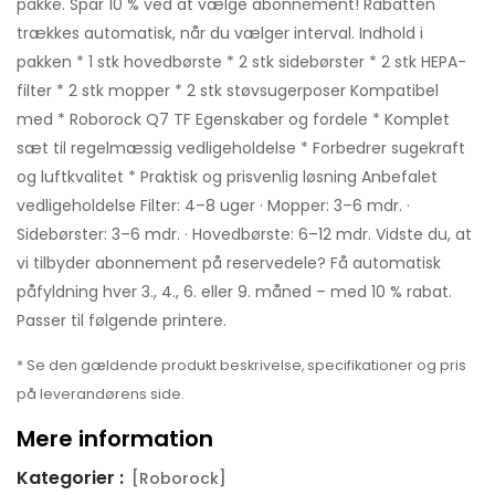
pakke. Spar 10 % ved at vælge abonnement! Rabatten
trækkes automatisk, når du vælger interval. Indhold i
pakken * 1 stk hovedbørste * 2 stk sidebørster * 2 stk HEPA-
filter * 2 stk mopper * 2 stk støvsugerposer Kompatibel
med * Roborock Q7 TF Egenskaber og fordele * Komplet
sæt til regelmæssig vedligeholdelse * Forbedrer sugekraft
og luftkvalitet * Praktisk og prisvenlig løsning Anbefalet
vedligeholdelse Filter: 4–8 uger · Mopper: 3–6 mdr. ·
Sidebørster: 3–6 mdr. · Hovedbørste: 6–12 mdr. Vidste du, at
vi tilbyder abonnement på reservedele? Få automatisk
påfyldning hver 3., 4., 6. eller 9. måned – med 10 % rabat.
Passer til følgende printere.
* Se den gældende produkt beskrivelse, specifikationer og pris
på leverandørens side.
Mere information
Kategorier :
[Roborock]