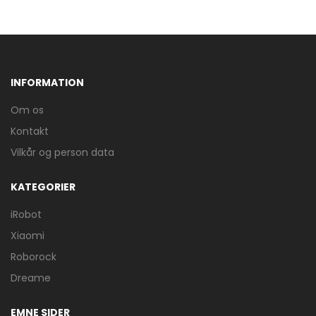
INFORMATION
Om os
Kontakt
Vilkår og person data
KATEGORIER
iRobot
Xiaomi
Roborock
Dreame
EMNE SIDER