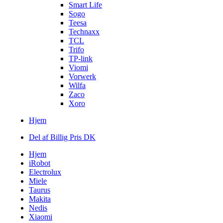
Smart Life
Sogo
Teesa
Technaxx
TCL
Trifo
TP-link
Viomi
Vorwerk
Wilfa
Zaco
Xoro
Hjem
Del af Billig Pris DK
Hjem
iRobot
Electrolux
Miele
Taurus
Makita
Nedis
Xiaomi