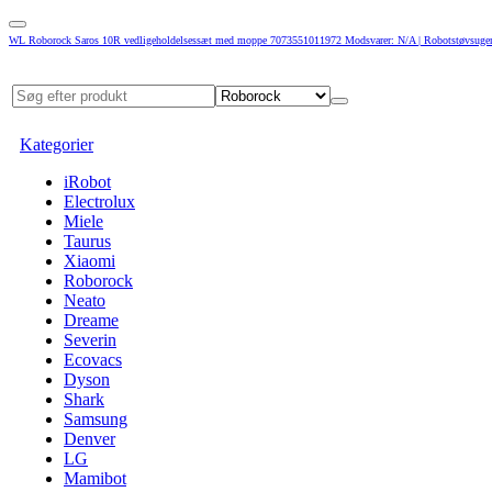
WL Roborock Saros 10R vedligeholdelsessæt med moppe 7073551011972 Modsvarer: N/A | Robotstøvsuger
Kategorier
iRobot
Electrolux
Miele
Taurus
Xiaomi
Roborock
Neato
Dreame
Severin
Ecovacs
Dyson
Shark
Samsung
Denver
LG
Mamibot