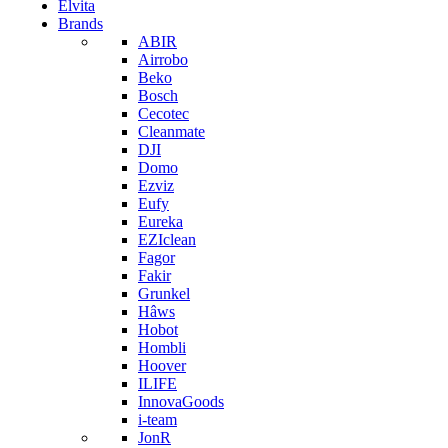
Elvita
Brands
ABIR
Airrobo
Beko
Bosch
Cecotec
Cleanmate
DJI
Domo
Ezviz
Eufy
Eureka
EZIclean
Fagor
Fakir
Grunkel
Hâws
Hobot
Hombli
Hoover
ILIFE
InnovaGoods
i-team
JonR