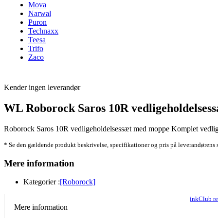
Mova
Narwal
Puron
Technaxx
Teesa
Trifo
Zaco
Kender ingen leverandør
WL Roborock Saros 10R vedligeholdelses
Roborock Saros 10R vedligeholdelsessæt med moppe Komplet vedligehol
* Se den gældende produkt beskrivelse, specifikationer og pris på leverandørens 
Mere information
Kategorier :
[Roborock]
inkClub r
Mere information