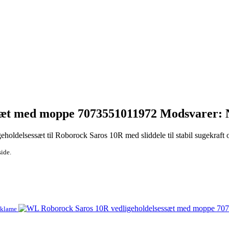
sæt med moppe 7073551011972 Modsvarer: 
delsessæt til Roborock Saros 10R med sliddele til stabil sugekraft o
side.
eklame