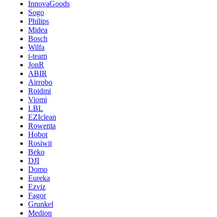
InnovaGoods
Sogo
Philips
Midea
Bosch
Wilfa
i-team
JonR
ABIR
Airrobo
Roidmi
Viomi
LBL
EZIclean
Rowenta
Hobot
Rosiwit
Beko
DJI
Domo
Eureka
Ezviz
Fagor
Grunkel
Medion