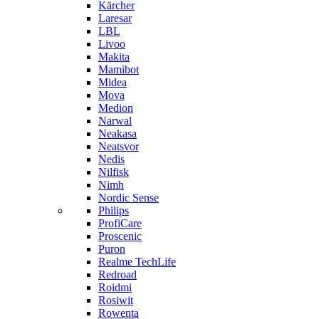
Kärcher
Laresar
LBL
Livoo
Makita
Mamibot
Midea
Mova
Medion
Narwal
Neakasa
Neatsvor
Nedis
Nilfisk
Nimh
Nordic Sense
Philips
ProfiCare
Proscenic
Puron
Realme TechLife
Redroad
Roidmi
Rosiwit
Rowenta