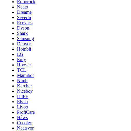
Roborock
Neato
Dreame
Severin
Ecovacs
Dyson
Shark
Samsung
Denver
Hombli
LG
Eufy
Hoover
TCL
Mamibot
Nimh
Kärcher
Niceboy
ILIFE
Elvita
Livoo
ProfiCare
Hâws
Cecotec
Neatsvor