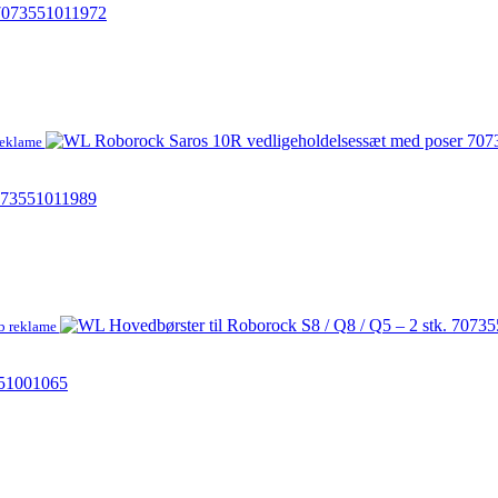
 7073551011972
reklame
7073551011989
b reklame
551001065