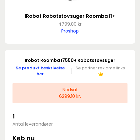
iRobot Robotstøvsuger Roomba i1+
4799,00 kr
Proshop
Irobot Roomba I7550+ Robotstøvsuger
Se produkt beskrivelse
Se partner reklame links
her
Nedsat
6299,10 kr.
1
Antal leverandører
Køb nu