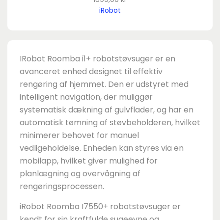
iRobot
IRobot Roomba i1+ robotstøvsuger er en
avanceret enhed designet til effektiv
rengøring af hjemmet. Den er udstyret med
intelligent navigation, der muliggør
systematisk dækning af gulvflader, og har en
automatisk tømning af støvbeholderen, hvilket
minimerer behovet for manuel
vedligeholdelse. Enheden kan styres via en
mobilapp, hvilket giver mulighed for
planlægning og overvågning af
rengøringsprocessen.
iRobot Roomba I7550+ robotstøvsuger er
kendt for sin kraftfulde sugeevne og