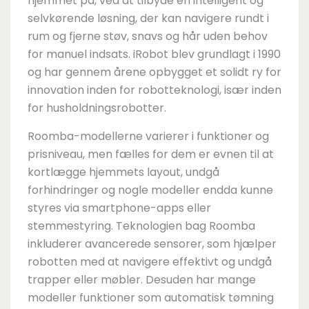
hjemmet på, ved at tilbyde en intelligent og
selvkørende løsning, der kan navigere rundt i
rum og fjerne støv, snavs og hår uden behov
for manuel indsats. iRobot blev grundlagt i 1990
og har gennem årene opbygget et solidt ry for
innovation inden for robotteknologi, især inden
for husholdningsrobotter.
Roomba-modellerne varierer i funktioner og
prisniveau, men fælles for dem er evnen til at
kortlægge hjemmets layout, undgå
forhindringer og nogle modeller endda kunne
styres via smartphone-apps eller
stemmestyring. Teknologien bag Roomba
inkluderer avancerede sensorer, som hjælper
robotten med at navigere effektivt og undgå
trapper eller møbler. Desuden har mange
modeller funktioner som automatisk tømning