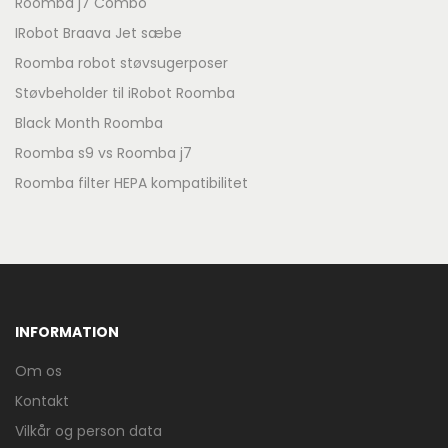
Roomba j7 Combo
IRobot Braava Jet sæbe
Roomba robot støvsugerposer
Støvbeholder til iRobot Roomba
Black Month Roomba
Roomba s9 vs Roomba j7
Roomba filter HEPA kompatibilitet
INFORMATION
Om os
Kontakt
Vilkår og person data