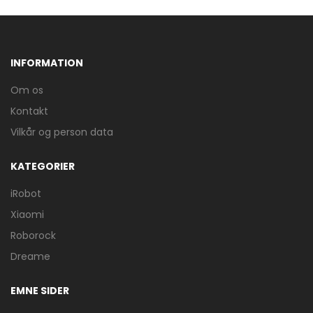
INFORMATION
Om os
Kontakt
Vilkår og person data
KATEGORIER
iRobot
Xiaomi
Roborock
Dreame
EMNE SIDER