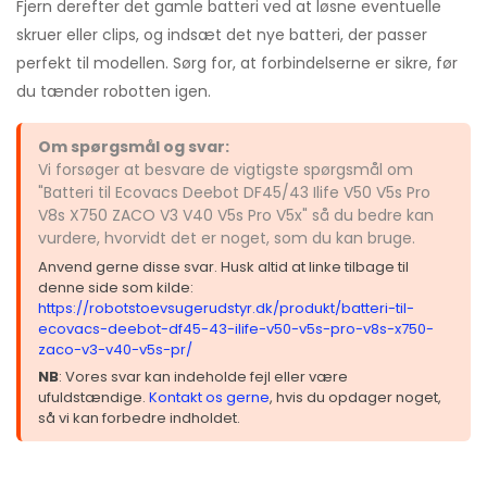
Fjern derefter det gamle batteri ved at løsne eventuelle
skruer eller clips, og indsæt det nye batteri, der passer
perfekt til modellen. Sørg for, at forbindelserne er sikre, før
du tænder robotten igen.
Om spørgsmål og svar:
Vi forsøger at besvare de vigtigste spørgsmål om
"Batteri til Ecovacs Deebot DF45/43 Ilife V50 V5s Pro
V8s X750 ZACO V3 V40 V5s Pro V5x" så du bedre kan
vurdere, hvorvidt det er noget, som du kan bruge.
Anvend gerne disse svar. Husk altid at linke tilbage til
denne side som kilde:
https://robotstoevsugerudstyr.dk/produkt/batteri-til-
ecovacs-deebot-df45-43-ilife-v50-v5s-pro-v8s-x750-
zaco-v3-v40-v5s-pr/
NB
: Vores svar kan indeholde fejl eller være
ufuldstændige.
Kontakt os gerne
, hvis du opdager noget,
så vi kan forbedre indholdet.