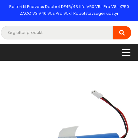
Batteri til Ecovacs Deebot DF45/43 Ilife V50 V5s Pro V8s X750
ZACO V3 V40 V5s Pro V5x | Robotstøvsuger udstyr