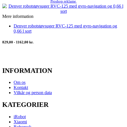
Proshop reklame
Mere information
Denver robotstøvsuger RVC-125 med gyro-navigation og
0,66 l sort
829,00 - 1162,00 kr.
INFORMATION
Om os
Kontakt
Vilkår og person data
KATEGORIER
iRobot
Xiaomi
Roborock