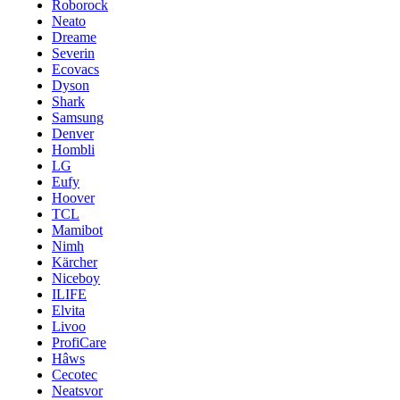
Roborock
Neato
Dreame
Severin
Ecovacs
Dyson
Shark
Samsung
Denver
Hombli
LG
Eufy
Hoover
TCL
Mamibot
Nimh
Kärcher
Niceboy
ILIFE
Elvita
Livoo
ProfiCare
Hâws
Cecotec
Neatsvor