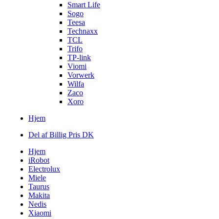
Smart Life
Sogo
Teesa
Technaxx
TCL
Trifo
TP-link
Viomi
Vorwerk
Wilfa
Zaco
Xoro
Hjem
Del af Billig Pris DK
Hjem
iRobot
Electrolux
Miele
Taurus
Makita
Nedis
Xiaomi