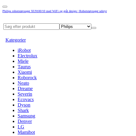
Philips robotstøvsuger XU9100/10 med WiFi og gråt design | Robotstøvsuger udstyr
Kategorier
iRobot
Electrolux
Miele
Taurus
Xiaomi
Roborock
Neato
Dreame
Severin
Ecovacs
Dyson
Shark
Samsung
Denver
LG
Mamibot