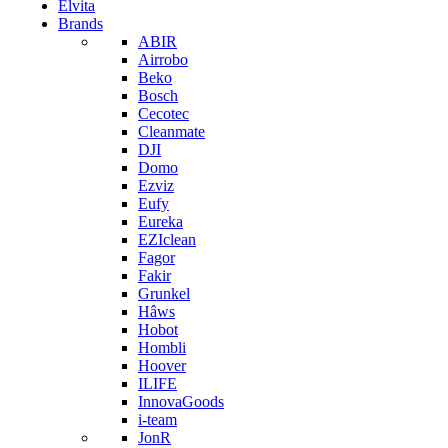
Elvita
Brands
ABIR
Airrobo
Beko
Bosch
Cecotec
Cleanmate
DJI
Domo
Ezviz
Eufy
Eureka
EZIclean
Fagor
Fakir
Grunkel
Hâws
Hobot
Hombli
Hoover
ILIFE
InnovaGoods
i-team
JonR