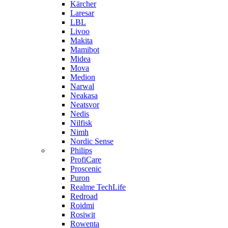
Kärcher
Laresar
LBL
Livoo
Makita
Mamibot
Midea
Mova
Medion
Narwal
Neakasa
Neatsvor
Nedis
Nilfisk
Nimh
Nordic Sense
Philips
ProfiCare
Proscenic
Puron
Realme TechLife
Redroad
Roidmi
Rosiwit
Rowenta