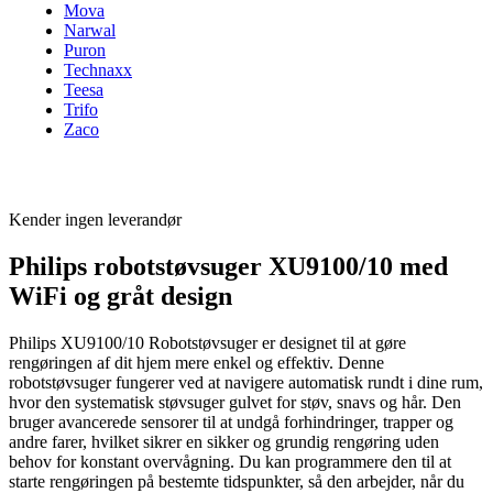
Mova
Narwal
Puron
Technaxx
Teesa
Trifo
Zaco
Kender ingen leverandør
Philips robotstøvsuger XU9100/10 med
WiFi og gråt design
Philips XU9100/10 Robotstøvsuger er designet til at gøre
rengøringen af dit hjem mere enkel og effektiv. Denne
robotstøvsuger fungerer ved at navigere automatisk rundt i dine rum,
hvor den systematisk støvsuger gulvet for støv, snavs og hår. Den
bruger avancerede sensorer til at undgå forhindringer, trapper og
andre farer, hvilket sikrer en sikker og grundig rengøring uden
behov for konstant overvågning. Du kan programmere den til at
starte rengøringen på bestemte tidspunkter, så den arbejder, når du