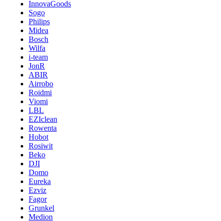
InnovaGoods
Sogo
Philips
Midea
Bosch
Wilfa
i-team
JonR
ABIR
Airrobo
Roidmi
Viomi
LBL
EZIclean
Rowenta
Hobot
Rosiwit
Beko
DJI
Domo
Eureka
Ezviz
Fagor
Grunkel
Medion