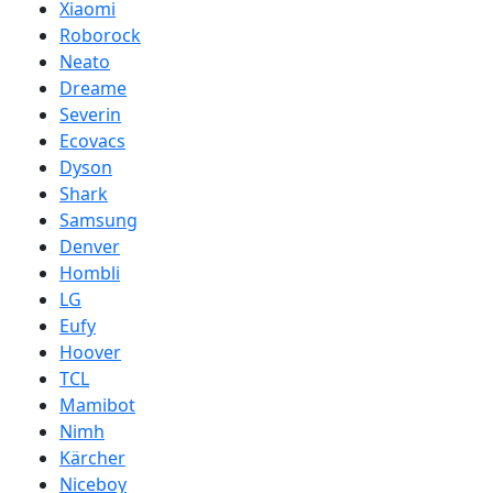
Xiaomi
Roborock
Neato
Dreame
Severin
Ecovacs
Dyson
Shark
Samsung
Denver
Hombli
LG
Eufy
Hoover
TCL
Mamibot
Nimh
Kärcher
Niceboy