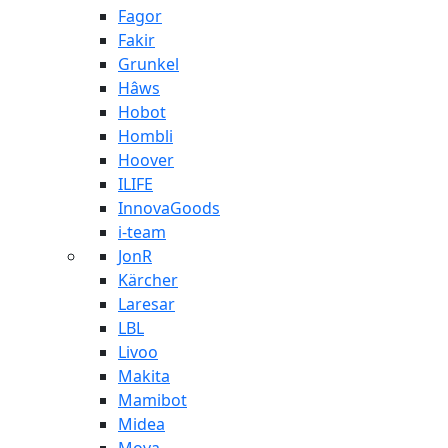
Fagor
Fakir
Grunkel
Hâws
Hobot
Hombli
Hoover
ILIFE
InnovaGoods
i-team
JonR
Kärcher
Laresar
LBL
Livoo
Makita
Mamibot
Midea