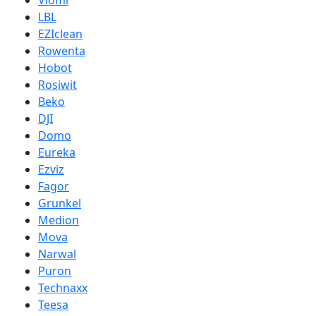
Viomi
LBL
EZIclean
Rowenta
Hobot
Rosiwit
Beko
DJI
Domo
Eureka
Ezviz
Fagor
Grunkel
Medion
Mova
Narwal
Puron
Technaxx
Teesa