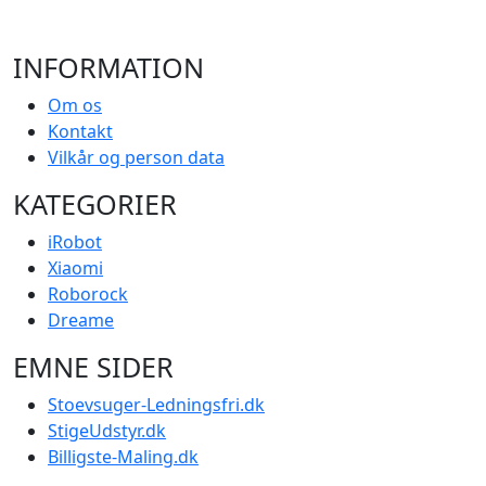
INFORMATION
Om os
Kontakt
Vilkår og person data
KATEGORIER
iRobot
Xiaomi
Roborock
Dreame
EMNE SIDER
Stoevsuger-Ledningsfri.dk
StigeUdstyr.dk
Billigste-Maling.dk