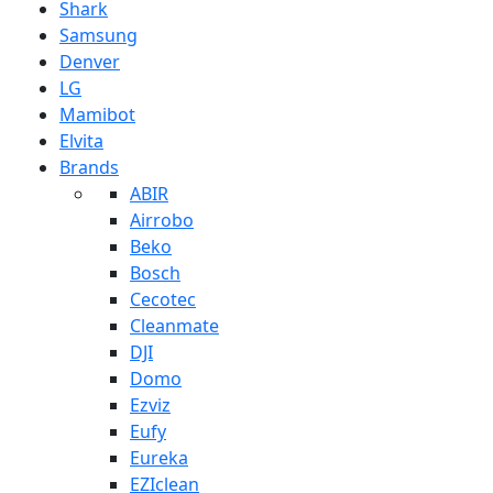
Shark
Samsung
Denver
LG
Mamibot
Elvita
Brands
ABIR
Airrobo
Beko
Bosch
Cecotec
Cleanmate
DJI
Domo
Ezviz
Eufy
Eureka
EZIclean