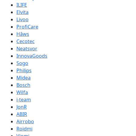
ILIFE
Elvita
Livoo
ProfiCare
Hâws
Cecotec
Neatsvor
InnovaGoods
Sogo
Philips
Midea
Bosch
Wilfa
i-team
JonR
ABIR
Airrobo
Roidmi