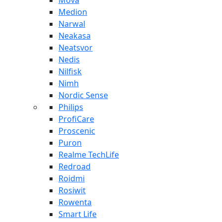
Mova
Medion
Narwal
Neakasa
Neatsvor
Nedis
Nilfisk
Nimh
Nordic Sense
Philips
ProfiCare
Proscenic
Puron
Realme TechLife
Redroad
Roidmi
Rosiwit
Rowenta
Smart Life