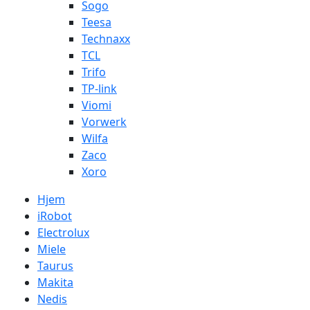
Sogo
Teesa
Technaxx
TCL
Trifo
TP-link
Viomi
Vorwerk
Wilfa
Zaco
Xoro
Hjem
iRobot
Electrolux
Miele
Taurus
Makita
Nedis