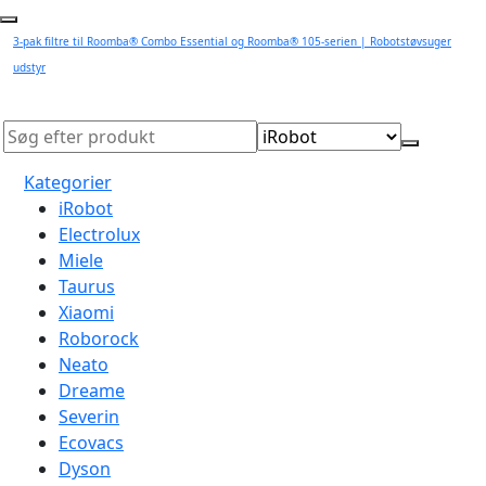
3-pak filtre til Roomba® Combo Essential og Roomba® 105-serien | Robotstøvsuger
udstyr
Kategorier
iRobot
Electrolux
Miele
Taurus
Xiaomi
Roborock
Neato
Dreame
Severin
Ecovacs
Dyson