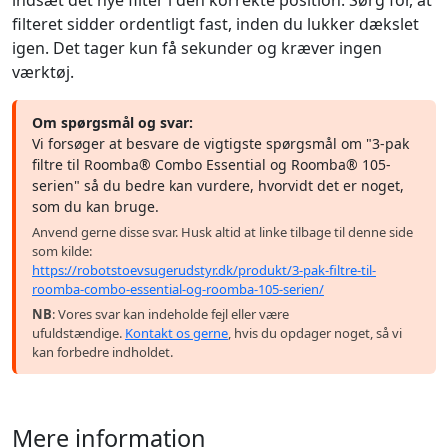
filteret sidder ordentligt fast, inden du lukker dækslet
igen. Det tager kun få sekunder og kræver ingen
værktøj.
Om spørgsmål og svar:
Vi forsøger at besvare de vigtigste spørgsmål om "3-pak
filtre til Roomba® Combo Essential og Roomba® 105-
serien" så du bedre kan vurdere, hvorvidt det er noget,
som du kan bruge.
Anvend gerne disse svar. Husk altid at linke tilbage til denne side
som kilde:
https://robotstoevsugerudstyr.dk/produkt/3-pak-filtre-til-
roomba-combo-essential-og-roomba-105-serien/
NB
: Vores svar kan indeholde fejl eller være
ufuldstændige.
Kontakt os gerne
, hvis du opdager noget, så vi
kan forbedre indholdet.
Mere information