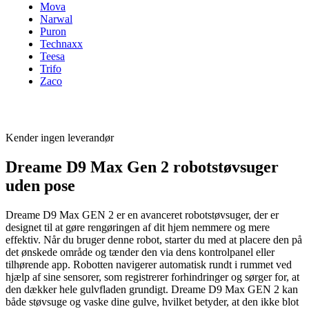
Mova
Narwal
Puron
Technaxx
Teesa
Trifo
Zaco
Kender ingen leverandør
Dreame D9 Max Gen 2 robotstøvsuger
uden pose
Dreame D9 Max GEN 2 er en avanceret robotstøvsuger, der er
designet til at gøre rengøringen af dit hjem nemmere og mere
effektiv. Når du bruger denne robot, starter du med at placere den på
det ønskede område og tænder den via dens kontrolpanel eller
tilhørende app. Robotten navigerer automatisk rundt i rummet ved
hjælp af sine sensorer, som registrerer forhindringer og sørger for, at
den dækker hele gulvfladen grundigt. Dreame D9 Max GEN 2 kan
både støvsuge og vaske dine gulve, hvilket betyder, at den ikke blot