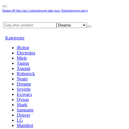
Dreame D9 Max Gen 2 robotstøvsuger uden pose | Robotstøvsuger udstyr
Kategorier
iRobot
Electrolux
Miele
Taurus
Xiaomi
Roborock
Neato
Dreame
Severin
Ecovacs
Dyson
Shark
Samsung
Denver
LG
Mamibot