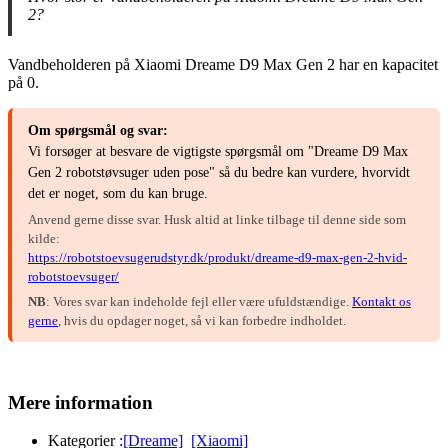
2?
Vandbeholderen på Xiaomi Dreame D9 Max Gen 2 har en kapacitet
på 0.
Om spørgsmål og svar:
Vi forsøger at besvare de vigtigste spørgsmål om "Dreame D9 Max
Gen 2 robotstøvsuger uden pose" så du bedre kan vurdere, hvorvidt
det er noget, som du kan bruge.
Anvend gerne disse svar. Husk altid at linke tilbage til denne side som
kilde:
https://robotstoevsugerudstyr.dk/produkt/dreame-d9-max-gen-2-hvid-
robotstoevsuger/
NB
: Vores svar kan indeholde fejl eller være ufuldstændige.
Kontakt os
gerne
, hvis du opdager noget, så vi kan forbedre indholdet.
Mere information
Kategorier :
[Dreame]
[Xiaomi]