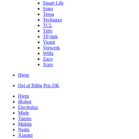
Smart Life
Sogo
Teesa
Technaxx
TCL
Trifo
TP-link
Viomi
Vorwerk
Wilfa
Zaco
Xoro
Hjem
Del af Billig Pris DK
Hjem
iRobot
Electrolux
Miele
Taurus
Makita
Nedis
Xiaomi