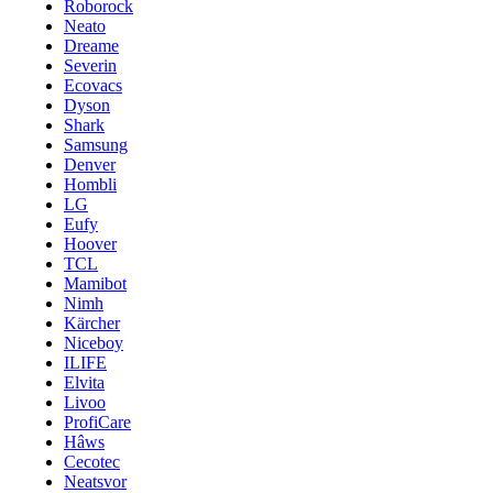
Roborock
Neato
Dreame
Severin
Ecovacs
Dyson
Shark
Samsung
Denver
Hombli
LG
Eufy
Hoover
TCL
Mamibot
Nimh
Kärcher
Niceboy
ILIFE
Elvita
Livoo
ProfiCare
Hâws
Cecotec
Neatsvor