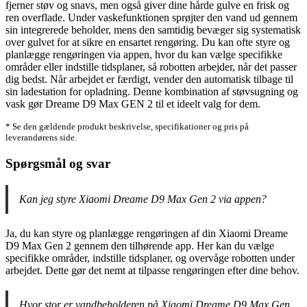
fjerner støv og snavs, men også giver dine hårde gulve en frisk og
ren overflade. Under vaskefunktionen sprøjter den vand ud gennem
sin integrerede beholder, mens den samtidig bevæger sig systematisk
over gulvet for at sikre en ensartet rengøring. Du kan ofte styre og
planlægge rengøringen via appen, hvor du kan vælge specifikke
områder eller indstille tidsplaner, så robotten arbejder, når det passer
dig bedst. Når arbejdet er færdigt, vender den automatisk tilbage til
sin ladestation for opladning. Denne kombination af støvsugning og
vask gør Dreame D9 Max GEN 2 til et ideelt valg for dem.
* Se den gældende produkt beskrivelse, specifikationer og pris på
leverandørens side.
Spørgsmål og svar
Kan jeg styre Xiaomi Dreame D9 Max Gen 2 via appen?
Ja, du kan styre og planlægge rengøringen af din Xiaomi Dreame
D9 Max Gen 2 gennem den tilhørende app. Her kan du vælge
specifikke områder, indstille tidsplaner, og overvåge robotten under
arbejdet. Dette gør det nemt at tilpasse rengøringen efter dine behov.
Hvor stor er vandbeholderen på Xiaomi Dreame D9 Max Gen