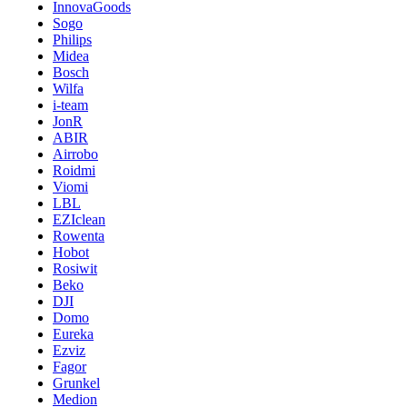
InnovaGoods
Sogo
Philips
Midea
Bosch
Wilfa
i-team
JonR
ABIR
Airrobo
Roidmi
Viomi
LBL
EZIclean
Rowenta
Hobot
Rosiwit
Beko
DJI
Domo
Eureka
Ezviz
Fagor
Grunkel
Medion