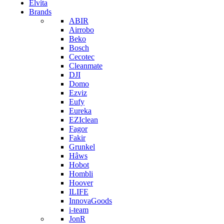
Elvita
Brands
ABIR
Airrobo
Beko
Bosch
Cecotec
Cleanmate
DJI
Domo
Ezviz
Eufy
Eureka
EZIclean
Fagor
Fakir
Grunkel
Hâws
Hobot
Hombli
Hoover
ILIFE
InnovaGoods
i-team
JonR