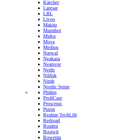
Kärcher
Laresar
LBL
Livoo
Makita
Mamibot
Midea
Mova
Medion
Narwal
Neakasa
Neatsvor
Nedis
Nilfisk
Nimh
Nordic Sense
Philips
ProfiCare
Proscenic
Puron
Realme TechLife
Redroad
Roidmi
Rosiwit
Rowenta