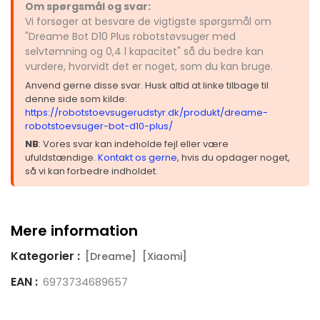
Om spørgsmål og svar:
Vi forsøger at besvare de vigtigste spørgsmål om
"Dreame Bot D10 Plus robotstøvsuger med
selvtømning og 0,4 l kapacitet" så du bedre kan
vurdere, hvorvidt det er noget, som du kan bruge.
Anvend gerne disse svar. Husk altid at linke tilbage til
denne side som kilde:
https://robotstoevsugerudstyr.dk/produkt/dreame-
robotstoevsuger-bot-d10-plus/
NB
: Vores svar kan indeholde fejl eller være
ufuldstændige.
Kontakt os gerne
, hvis du opdager noget,
så vi kan forbedre indholdet.
Mere information
Kategorier :
[Dreame]
[Xiaomi]
EAN :
6973734689657