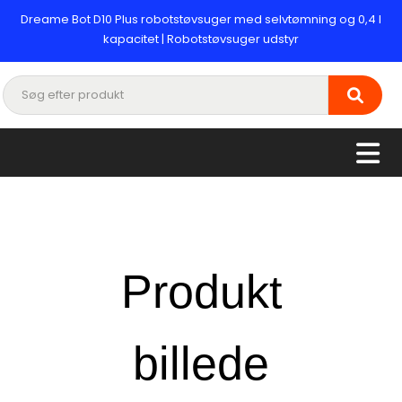
Dreame Bot D10 Plus robotstøvsuger med selvtømning og 0,4 l
kapacitet | Robotstøvsuger udstyr