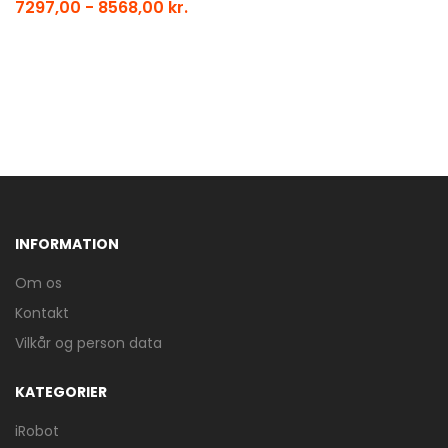
7297,00 - 8568,00 kr.
INFORMATION
Om os
Kontakt
Vilkår og person data
KATEGORIER
iRobot