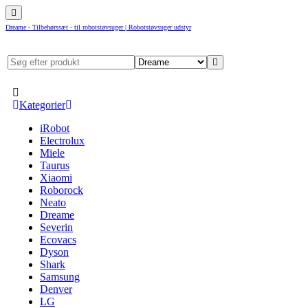
Dreame - Tilbehørssæt - til robotstøvsuger | Robotstøvsuger udstyr
Kategorier
iRobot
Electrolux
Miele
Taurus
Xiaomi
Roborock
Neato
Dreame
Severin
Ecovacs
Dyson
Shark
Samsung
Denver
LG