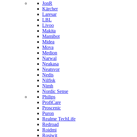
JonR
Kärcher
Laresar
LBL
Livoo
Makita
Mamibot
Midea
Mova
Medion
Narwal
Neakasa
Neatsvor
Nedis
Nilfisk
Nimh
Nordic Sense
Philips
ProfiCare
Proscenic
Puron
Realme TechLife
Redroad
Roidmi
Rosiwit