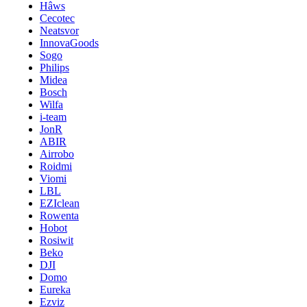
Hâws
Cecotec
Neatsvor
InnovaGoods
Sogo
Philips
Midea
Bosch
Wilfa
i-team
JonR
ABIR
Airrobo
Roidmi
Viomi
LBL
EZIclean
Rowenta
Hobot
Rosiwit
Beko
DJI
Domo
Eureka
Ezviz