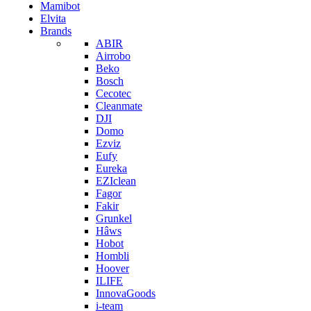
Mamibot
Elvita
Brands
ABIR
Airrobo
Beko
Bosch
Cecotec
Cleanmate
DJI
Domo
Ezviz
Eufy
Eureka
EZIclean
Fagor
Fakir
Grunkel
Hâws
Hobot
Hombli
Hoover
ILIFE
InnovaGoods
i-team