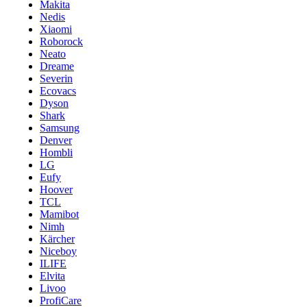
Makita
Nedis
Xiaomi
Roborock
Neato
Dreame
Severin
Ecovacs
Dyson
Shark
Samsung
Denver
Hombli
LG
Eufy
Hoover
TCL
Mamibot
Nimh
Kärcher
Niceboy
ILIFE
Elvita
Livoo
ProfiCare