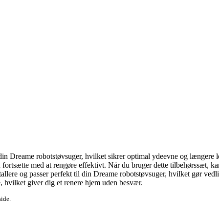
din Dreame robotstøvsuger, hvilket sikrer optimal ydeevne og længere le
n fortsætte med at rengøre effektivt. Når du bruger dette tilbehørssæt, k
stallere og passer perfekt til din Dreame robotstøvsuger, hvilket gør ve
de, hvilket giver dig et renere hjem uden besvær.
side.