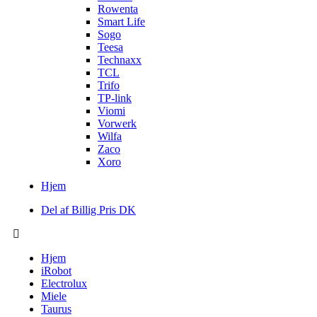
Rowenta
Smart Life
Sogo
Teesa
Technaxx
TCL
Trifo
TP-link
Viomi
Vorwerk
Wilfa
Zaco
Xoro
Hjem
Del af Billig Pris DK
Hjem
iRobot
Electrolux
Miele
Taurus