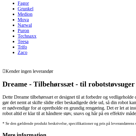
Fagor
Grunkel
Medion
Mova
Narwal
Puron
Technaxx
Teesa
Trifo
Zaco
Kender ingen leverandør
Dreame - Tilbehørssæt - til robotstøvsuger
Dette Dreame tilbehørssæt er designet til at forbedre og vedligeholde 
gør det nemt at skifte slidte eller beskadigede dele ud, så din robot ka
er nødvendige for at opretholde en grundig rengøring. Det er let at in
robot altid er klar til at håndtere støv, snavs og hår på en effektiv må
* Se den gældende produkt beskrivelse, specifikationer og pris på leverandørens 
Mere information