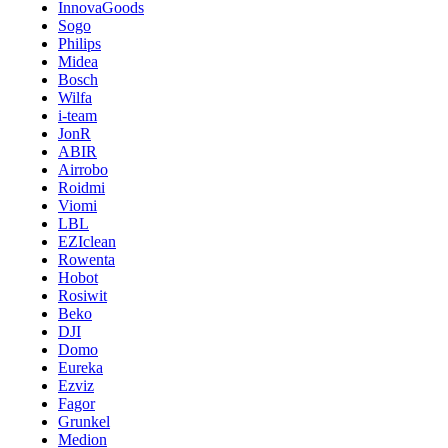
InnovaGoods
Sogo
Philips
Midea
Bosch
Wilfa
i-team
JonR
ABIR
Airrobo
Roidmi
Viomi
LBL
EZIclean
Rowenta
Hobot
Rosiwit
Beko
DJI
Domo
Eureka
Ezviz
Fagor
Grunkel
Medion