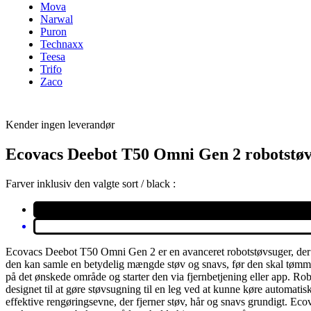
Mova
Narwal
Puron
Technaxx
Teesa
Trifo
Zaco
Kender ingen leverandør
Ecovacs Deebot T50 Omni Gen 2 robotstø
Farver inklusiv den valgte sort / black :
Ecovacs Deebot T50 Omni Gen 2 er en avanceret robotstøvsuger, der gør
den kan samle en betydelig mængde støv og snavs, før den skal tømmes
på det ønskede område og starter den via fjernbetjening eller app. Rob
designet til at gøre støvsugning til en leg ved at kunne køre automat
effektive rengøringsevne, der fjerner støv, hår og snavs grundigt. Eco