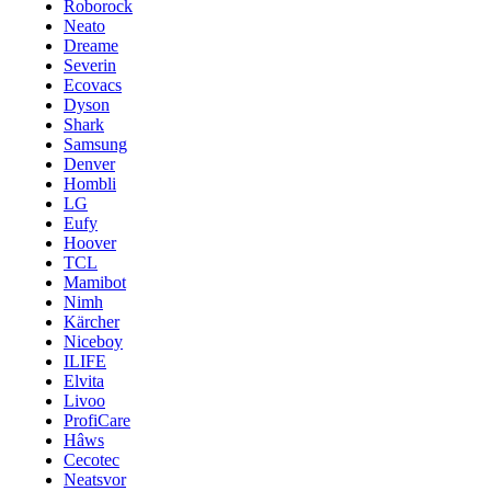
Roborock
Neato
Dreame
Severin
Ecovacs
Dyson
Shark
Samsung
Denver
Hombli
LG
Eufy
Hoover
TCL
Mamibot
Nimh
Kärcher
Niceboy
ILIFE
Elvita
Livoo
ProfiCare
Hâws
Cecotec
Neatsvor