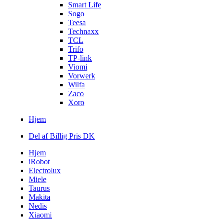
Smart Life
Sogo
Teesa
Technaxx
TCL
Trifo
TP-link
Viomi
Vorwerk
Wilfa
Zaco
Xoro
Hjem
Del af Billig Pris DK
Hjem
iRobot
Electrolux
Miele
Taurus
Makita
Nedis
Xiaomi