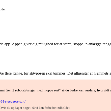
side.
pp. Appen giver dig mulighed for at starte, stoppe, planlægge rengørin
 køre flere gange, før støvposen skal tømmes. Det afhænger af hjemmets
mni Gen 2 robotstøvsuger med moppe sort" så du bedre kan vurdere, hvorvidt d
6-l-stoevpose-sort/
, hvis du opdager noget, så vi kan forbedre indholdet.