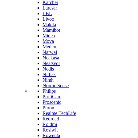
Kärcher
Laresar
LBL
Livoo
Makita
Mamibot
Midea
Mova
Medion
Narwal
Neakasa
Neatsvor
Nedis
Nilfisk
Nimh
Nordic Sense
Philips
ProfiCare
Proscenic
Puron
Realme TechLife
Redroad
Roidmi
Rosiwit
Rowenta