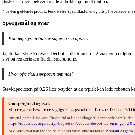
ønsker en mere bekvem måde at holde hjemmet rent på.
* Se den gældende produkt beskrivelse, specifikationer og pris på leverandørens 
Spørgsmål og svar
Kan jeg styre robotstøvsugeren via appen?
Ja, du kan styre Ecovacs Deebot T50 Omni Gen 2 via den medfølgende a
styr på rengøringen fra din smartphone.
Hvor ofte skal støvposen tømmes?
Støvkapaciteten på 0,26 liter betyder, at du typisk kan lade robotten
Om spørgsmål og svar:
Vi forsøger at besvare de vigtigste spørgsmål om "Ecovacs Deebot T50 O
Anvend gerne disse svar. Husk altid at linke tilbage til denne side som kilde:
https://robotstoevsugerudstyr.dk/produkt/ecovacs-deebot-t50-omni-gen-2-0-2
NB
: Vores svar kan indeholde fejl eller være ufuldstændige.
Kontakt os gerne