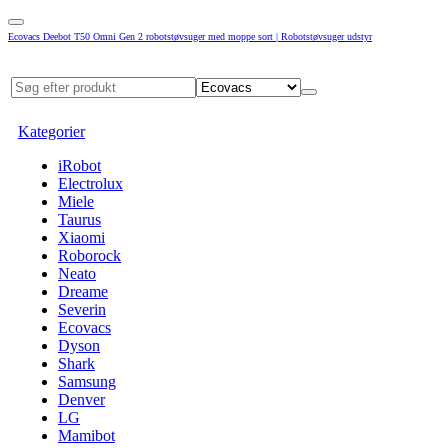
Ecovacs Deebot T50 Omni Gen 2 robotstøvsuger med moppe sort | Robotstøvsuger udstyr
Kategorier
iRobot
Electrolux
Miele
Taurus
Xiaomi
Roborock
Neato
Dreame
Severin
Ecovacs
Dyson
Shark
Samsung
Denver
LG
Mamibot