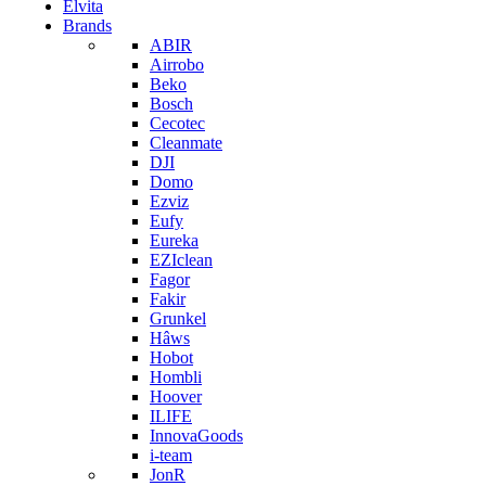
Elvita
Brands
ABIR
Airrobo
Beko
Bosch
Cecotec
Cleanmate
DJI
Domo
Ezviz
Eufy
Eureka
EZIclean
Fagor
Fakir
Grunkel
Hâws
Hobot
Hombli
Hoover
ILIFE
InnovaGoods
i-team
JonR