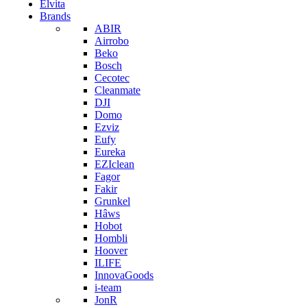
Elvita
Brands
ABIR
Airrobo
Beko
Bosch
Cecotec
Cleanmate
DJI
Domo
Ezviz
Eufy
Eureka
EZIclean
Fagor
Fakir
Grunkel
Hâws
Hobot
Hombli
Hoover
ILIFE
InnovaGoods
i-team
JonR