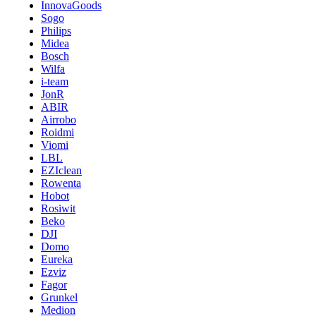
InnovaGoods
Sogo
Philips
Midea
Bosch
Wilfa
i-team
JonR
ABIR
Airrobo
Roidmi
Viomi
LBL
EZIclean
Rowenta
Hobot
Rosiwit
Beko
DJI
Domo
Eureka
Ezviz
Fagor
Grunkel
Medion