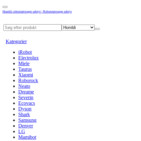
Hombli robotstøvsuger udstyr | Robotstøvsuger udstyr
Kategorier
iRobot
Electrolux
Miele
Taurus
Xiaomi
Roborock
Neato
Dreame
Severin
Ecovacs
Dyson
Shark
Samsung
Denver
LG
Mamibot