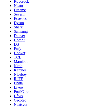
Roborock
Neato
Dreame
Severin
Ecovacs
Dyson
Shark
Samsung
Denver
Hombli
LG
Eufy
Hoover
TCL
Mamibot
Nimh
Kärcher
Niceboy
ILIFE
Elvita
Livoo
ProfiCare
Hâws
Cecotec
Neatsvor