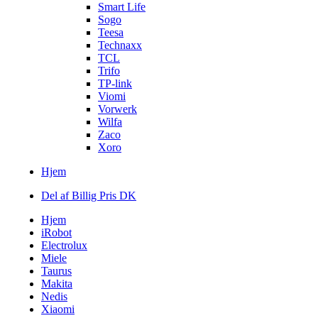
Smart Life
Sogo
Teesa
Technaxx
TCL
Trifo
TP-link
Viomi
Vorwerk
Wilfa
Zaco
Xoro
Hjem
Del af Billig Pris DK
Hjem
iRobot
Electrolux
Miele
Taurus
Makita
Nedis
Xiaomi