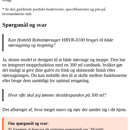
* Se den gældende produkt beskrivelse, specifikationer og pris på
leverandørens side.
Spørgsmål og svar
Kan Hombli Robotstøvsuger HBVR-0100 bruges til både
støvsugning og mopning?
Ja, denne model er designet til at både støvsuge og moppe. Den har
en integreret moppefunktion med en 300 ml vandtank, hvilket gør
det muligt at give dine gulve en frisk og skinnende finish efter
støvsugningen. Du kan indstille den til at skifte mellem funktionerne
eller bruge dem samtidigt for optimal rengøring.
Hvor ofte skal jeg tømme skraldespanden på 300 ml?
Det afhænger af, hvor meget snavs og støv der samler sig i dit hjem.
Om spørgsmål og svar:
Vi forsøger at besvare de vigtigste spørgsmål om "Hombli