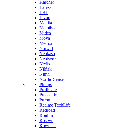
Kärcher
Laresar
LBL
Livoo
Makita
Mamibot
Midea
Mova
Medion
Narwal
Neakasa
Neatsvor
Nedis
Nilfisk
Nimh
Nordic Sense
Philips
ProfiCare
Proscenic
Puron
Realme TechLife
Redroad
Roidmi
Rosiwit
Rowenta