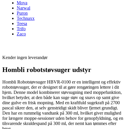
Mova
Narwal
Puron
Technaxx
Teesa
Trifo
Zaco
Kender ingen leverandør
Hombli robotstøvsuger udstyr
Hombli Robotstøvsuger HBVR-0100 er en intelligent og effektiv
robotstøvsuger, der er designet til at gøre rengøringen lettere i dit
hjem. Denne model kombinerer støvsugning med moppefunktion,
hvilket betyder, at den både kan suge støv og snavs op samt give
dine gulve en frisk mopning. Med en kraftfuld sugekraft på 2700
pascal sikrer den, at selv genstridigt skidt bliver fjernet grundigt.
Den har en rummelig vandtank på 300 ml, hvilket giver mulighed
for længere moppe-sessioner uden behov for genopfyldning, og en
tilsvarende skraldespand på 300 ml, der nemt kan tømmes efter
brug.