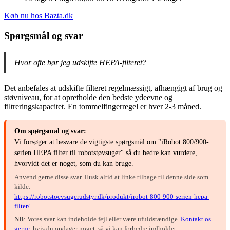
Køb nu hos Bazta.dk
Spørgsmål og svar
Hvor ofte bør jeg udskifte HEPA-filteret?
Det anbefales at udskifte filteret regelmæssigt, afhængigt af brug og
støvniveau, for at opretholde den bedste ydeevne og
filtreringskapacitet. En tommelfingerregel er hver 2-3 måned.
Om spørgsmål og svar:
Vi forsøger at besvare de vigtigste spørgsmål om "iRobot 800/900-
serien HEPA filter til robotstøvsuger" så du bedre kan vurdere,
hvorvidt det er noget, som du kan bruge.
Anvend gerne disse svar. Husk altid at linke tilbage til denne side som
kilde:
https://robotstoevsugerudstyr.dk/produkt/irobot-800-900-serien-hepa-
filter/
NB
: Vores svar kan indeholde fejl eller være ufuldstændige.
Kontakt os
gerne
, hvis du opdager noget, så vi kan forbedre indholdet.