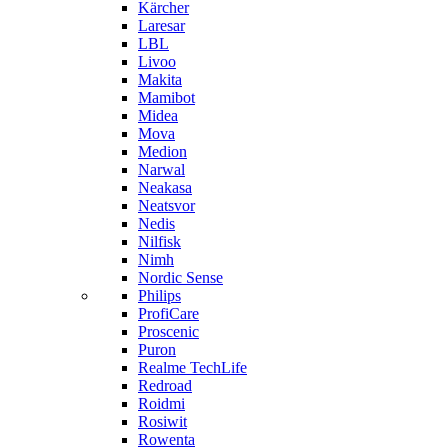
Kärcher
Laresar
LBL
Livoo
Makita
Mamibot
Midea
Mova
Medion
Narwal
Neakasa
Neatsvor
Nedis
Nilfisk
Nimh
Nordic Sense
Philips
ProfiCare
Proscenic
Puron
Realme TechLife
Redroad
Roidmi
Rosiwit
Rowenta