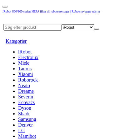
iRobot 800/900-serien HEPA filter til robotstøvsuger | Robotstøvsuger udstyr
Kategorier
iRobot
Electrolux
Miele
Taurus
Xiaomi
Roborock
Neato
Dreame
Severin
Ecovacs
Dyson
Shark
Samsung
Denver
LG
Mamibot