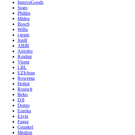
InnovaGoods
Sogo
Philips
Midea
Bosch
Wilfa
i-team
JonR
ABIR
Airrobo
Roidmi
Viomi
LBL
EZIclean
Rowenta
Hobot
Rosiwit
Beko
DJI
Domo
Eureka
Ezviz
Fagor
Grunkel
Medion