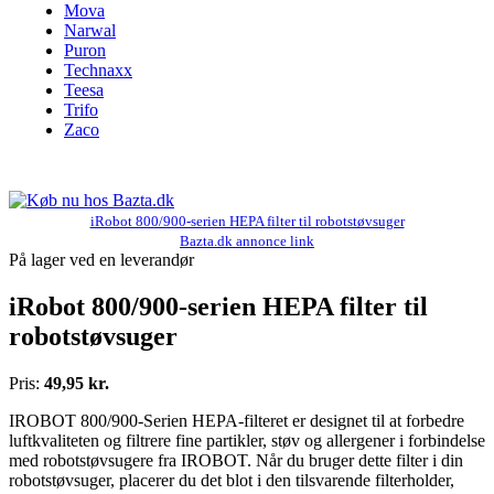
Mova
Narwal
Puron
Technaxx
Teesa
Trifo
Zaco
iRobot 800/900-serien HEPA filter til robotstøvsuger
Bazta.dk annonce link
På lager ved en leverandør
iRobot 800/900-serien HEPA filter til
robotstøvsuger
Pris:
49,95 kr.
IROBOT 800/900-Serien HEPA-filteret er designet til at forbedre
luftkvaliteten og filtrere fine partikler, støv og allergener i forbindelse
med robotstøvsugere fra IROBOT. Når du bruger dette filter i din
robotstøvsuger, placerer du det blot i den tilsvarende filterholder,