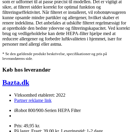
som er udformet til at passe præcist til modellen. Det er vigtigt at
sikre, at filteret sidder korrekt for optimal funktion og
filtreringseffektivitet. Når filteret er installeret, vil robotstøvsugeren
kunne opsamle mindre partikler og allergener, hvilket skaber et
renere indeklima. Det anbefales at udskifte filteret regelmæssigt for
at opretholde den bedste ydeevne og filtreringskapacitet. Ved korrekt
brug og vedligeholdelse kan dette HEPA-filter hjælpe med at
reducere allergener og forbedre luftkvaliteten i hjemmet, især for
personer med allergi eller astma.
* Se den gældende produkt beskrivelse, specifikationer og pris på
leverandørens side.
Køb hos leverandør
Bazta.dk
Virksomhed etableret: 2022
Partner reklame link
iRobot 800/900-Serien HEPA Filter
Pris: 49,95 kr.
På lager. Fragt: 39,00 kr. Leveringstid: 1-2 dage.