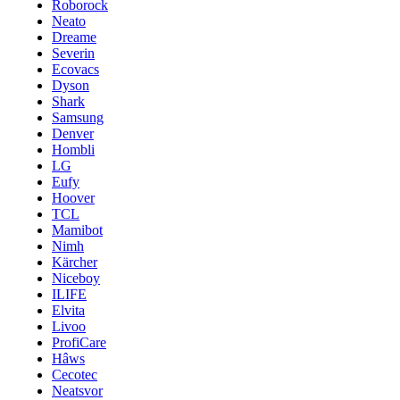
Roborock
Neato
Dreame
Severin
Ecovacs
Dyson
Shark
Samsung
Denver
Hombli
LG
Eufy
Hoover
TCL
Mamibot
Nimh
Kärcher
Niceboy
ILIFE
Elvita
Livoo
ProfiCare
Hâws
Cecotec
Neatsvor