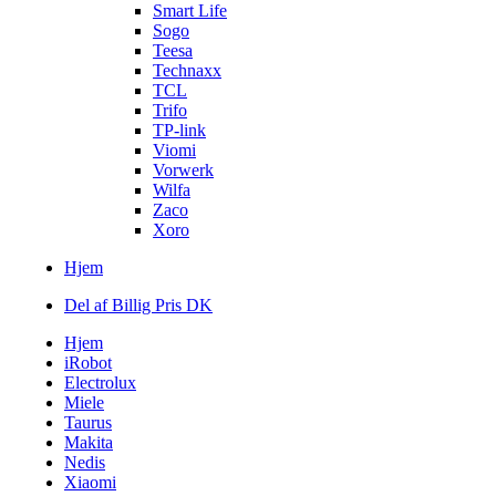
Smart Life
Sogo
Teesa
Technaxx
TCL
Trifo
TP-link
Viomi
Vorwerk
Wilfa
Zaco
Xoro
Hjem
Del af Billig Pris DK
Hjem
iRobot
Electrolux
Miele
Taurus
Makita
Nedis
Xiaomi