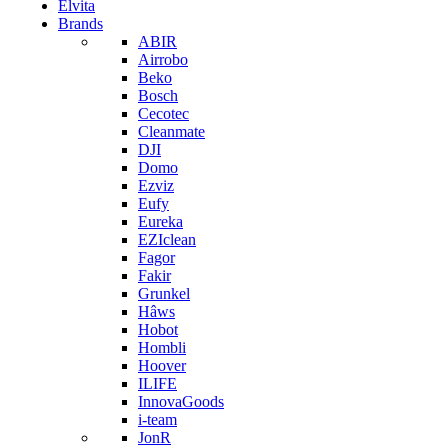
Elvita
Brands
ABIR
Airrobo
Beko
Bosch
Cecotec
Cleanmate
DJI
Domo
Ezviz
Eufy
Eureka
EZIclean
Fagor
Fakir
Grunkel
Hâws
Hobot
Hombli
Hoover
ILIFE
InnovaGoods
i-team
JonR