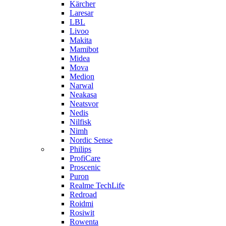
Kärcher
Laresar
LBL
Livoo
Makita
Mamibot
Midea
Mova
Medion
Narwal
Neakasa
Neatsvor
Nedis
Nilfisk
Nimh
Nordic Sense
Philips
ProfiCare
Proscenic
Puron
Realme TechLife
Redroad
Roidmi
Rosiwit
Rowenta