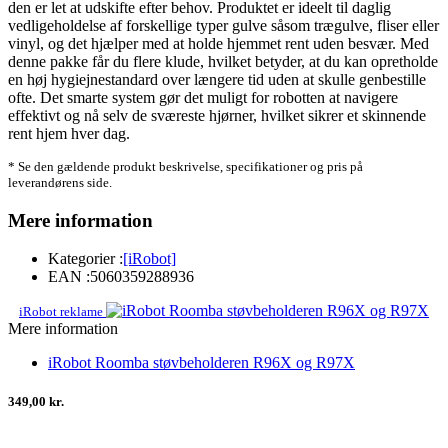
den er let at udskifte efter behov. Produktet er ideelt til daglig
vedligeholdelse af forskellige typer gulve såsom trægulve, fliser eller
vinyl, og det hjælper med at holde hjemmet rent uden besvær. Med
denne pakke får du flere klude, hvilket betyder, at du kan opretholde
en høj hygiejnestandard over længere tid uden at skulle genbestille
ofte. Det smarte system gør det muligt for robotten at navigere
effektivt og nå selv de sværeste hjørner, hvilket sikrer et skinnende
rent hjem hver dag.
* Se den gældende produkt beskrivelse, specifikationer og pris på
leverandørens side.
Mere information
Kategorier :
[iRobot]
EAN :
5060359288936
iRobot reklame
Mere information
iRobot Roomba støvbeholderen R96X og R97X
349,00 kr.