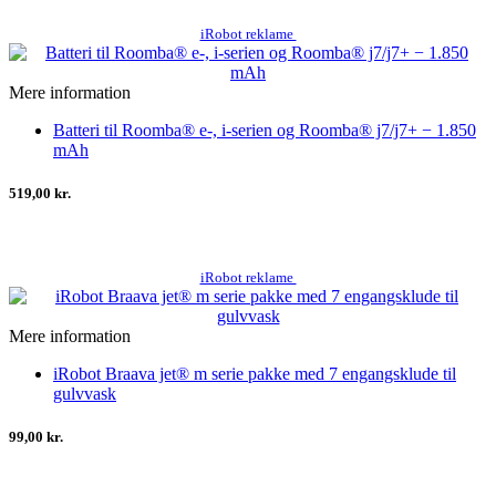
iRobot reklame
Mere information
Batteri til Roomba® e-, i-serien og Roomba® j7/j7+ − 1.850
mAh
519,00 kr.
iRobot reklame
Mere information
iRobot Braava jet® m serie pakke med 7 engangsklude til
gulvvask
99,00 kr.