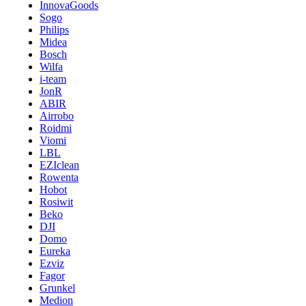
InnovaGoods
Sogo
Philips
Midea
Bosch
Wilfa
i-team
JonR
ABIR
Airrobo
Roidmi
Viomi
LBL
EZIclean
Rowenta
Hobot
Rosiwit
Beko
DJI
Domo
Eureka
Ezviz
Fagor
Grunkel
Medion