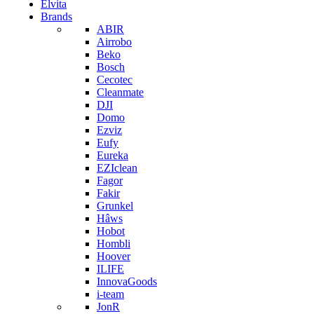
Elvita
Brands
ABIR
Airrobo
Beko
Bosch
Cecotec
Cleanmate
DJI
Domo
Ezviz
Eufy
Eureka
EZIclean
Fagor
Fakir
Grunkel
Hâws
Hobot
Hombli
Hoover
ILIFE
InnovaGoods
i-team
JonR