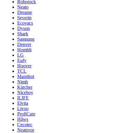
Roborock
Neato
Dreame
Severin
Ecovacs
Dyson
Shark
Samsung
Denver
Hombli
LG
Eufy
Hoover
TCL
Mamibot
Nimh
Kärcher
Niceboy
ILIFE
Elvita
Livoo
ProfiCare
Hâws
Cecotec
Neatsvor