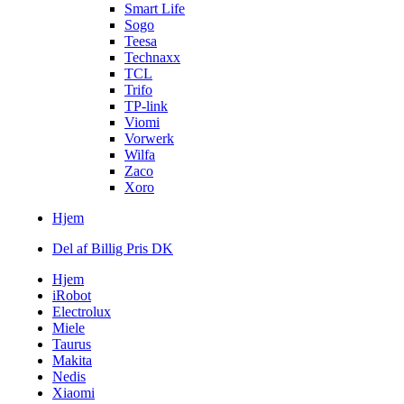
Smart Life
Sogo
Teesa
Technaxx
TCL
Trifo
TP-link
Viomi
Vorwerk
Wilfa
Zaco
Xoro
Hjem
Del af Billig Pris DK
Hjem
iRobot
Electrolux
Miele
Taurus
Makita
Nedis
Xiaomi