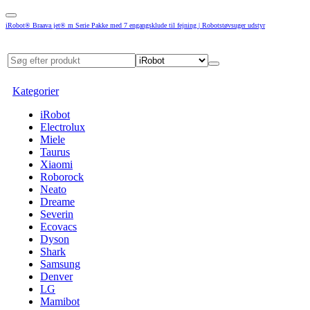
iRobot® Braava jet® m Serie Pakke med 7 engangsklude til fejning | Robotstøvsuger udstyr
Kategorier
iRobot
Electrolux
Miele
Taurus
Xiaomi
Roborock
Neato
Dreame
Severin
Ecovacs
Dyson
Shark
Samsung
Denver
LG
Mamibot