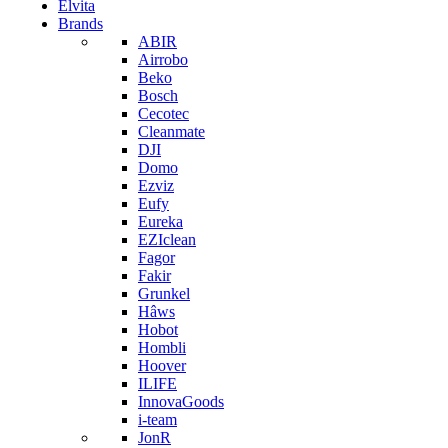
Elvita
Brands
ABIR
Airrobo
Beko
Bosch
Cecotec
Cleanmate
DJI
Domo
Ezviz
Eufy
Eureka
EZIclean
Fagor
Fakir
Grunkel
Hâws
Hobot
Hombli
Hoover
ILIFE
InnovaGoods
i-team
JonR