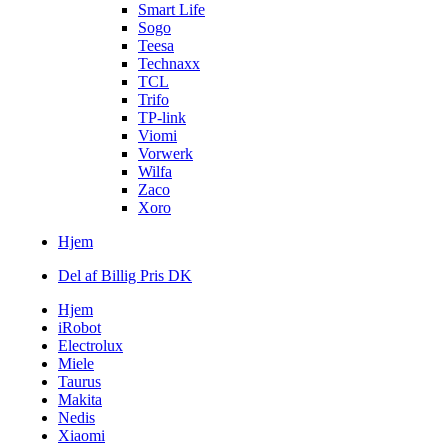
Smart Life
Sogo
Teesa
Technaxx
TCL
Trifo
TP-link
Viomi
Vorwerk
Wilfa
Zaco
Xoro
Hjem
Del af Billig Pris DK
Hjem
iRobot
Electrolux
Miele
Taurus
Makita
Nedis
Xiaomi