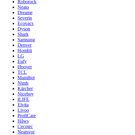
Roborock
Neato
Dreame
Severin
Ecovacs
Dyson
Shark
Samsung
Denver
Hombli
LG
Eufy
Hoover
TCL
Mamibot
Nimh
Kärcher
Niceboy
ILIFE
Elvita
Livoo
ProfiCare
Hâws
Cecotec
Neatsvor