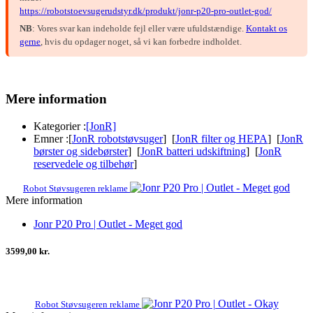
https://robotstoevsugerudstyr.dk/produkt/jonr-p20-pro-outlet-god/
NB
: Vores svar kan indeholde fejl eller være ufuldstændige.
Kontakt os
gerne
, hvis du opdager noget, så vi kan forbedre indholdet.
Mere information
Kategorier :
[JonR]
Emner :
[
JonR robotstøvsuger
] [
JonR filter og HEPA
] [
JonR
børster og sidebørster
] [
JonR batteri udskiftning
] [
JonR
reservedele og tilbehør
]
Robot Støvsugeren reklame
Mere information
Jonr P20 Pro | Outlet - Meget god
3599,00 kr.
Robot Støvsugeren reklame