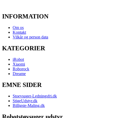
INFORMATION
Om os
Kontakt
Vilkår og person data
KATEGORIER
iRobot
Xiaomi
Roborock
Dreame
EMNE SIDER
Stoevsuger-Ledningsfri.dk
StigeUdstyr.dk
Billigste-Maling.dk
Robotstøvsuger udstyr