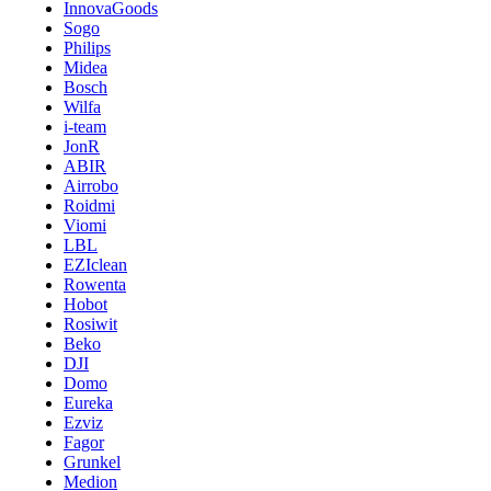
InnovaGoods
Sogo
Philips
Midea
Bosch
Wilfa
i-team
JonR
ABIR
Airrobo
Roidmi
Viomi
LBL
EZIclean
Rowenta
Hobot
Rosiwit
Beko
DJI
Domo
Eureka
Ezviz
Fagor
Grunkel
Medion