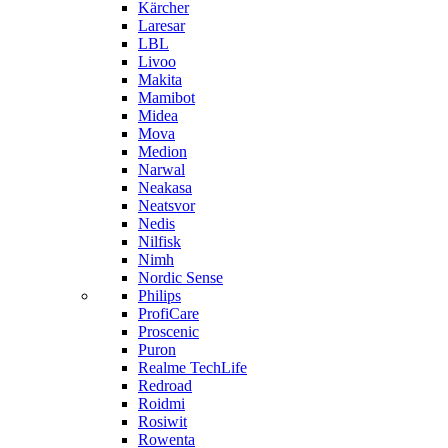
Kärcher
Laresar
LBL
Livoo
Makita
Mamibot
Midea
Mova
Medion
Narwal
Neakasa
Neatsvor
Nedis
Nilfisk
Nimh
Nordic Sense
Philips
ProfiCare
Proscenic
Puron
Realme TechLife
Redroad
Roidmi
Rosiwit
Rowenta