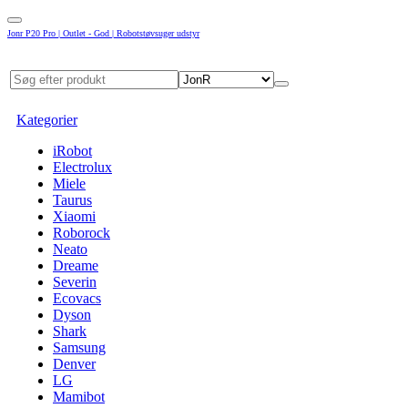
Jonr P20 Pro | Outlet - God | Robotstøvsuger udstyr
Kategorier
iRobot
Electrolux
Miele
Taurus
Xiaomi
Roborock
Neato
Dreame
Severin
Ecovacs
Dyson
Shark
Samsung
Denver
LG
Mamibot