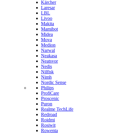
Kärcher
Laresar
LBL
Livoo
Makita
Mamibot
Midea
Mova
Medion
Narwal
Neakasa
Neatsvor
Nedis
Nilfisk
Nimh
Nordic Sense
Philips
ProfiCare
Proscenic
Puron
Realme TechLife
Redroad
Roidmi
Rosiwit
Rowenta