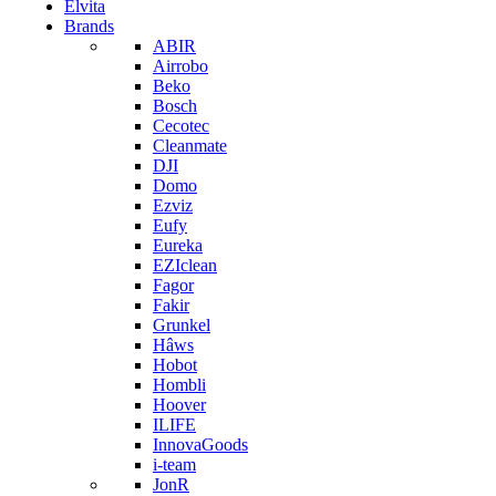
Elvita
Brands
ABIR
Airrobo
Beko
Bosch
Cecotec
Cleanmate
DJI
Domo
Ezviz
Eufy
Eureka
EZIclean
Fagor
Fakir
Grunkel
Hâws
Hobot
Hombli
Hoover
ILIFE
InnovaGoods
i-team
JonR