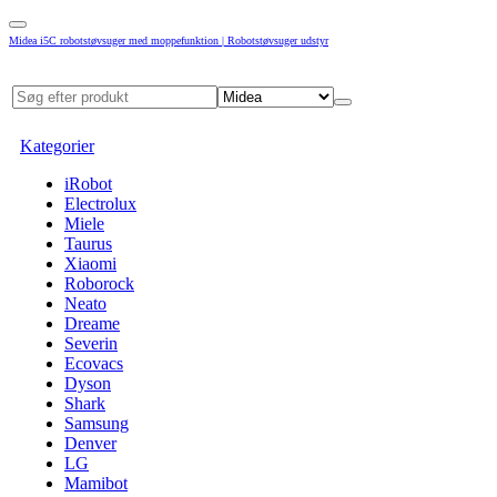
Midea i5C robotstøvsuger med moppefunktion | Robotstøvsuger udstyr
Kategorier
iRobot
Electrolux
Miele
Taurus
Xiaomi
Roborock
Neato
Dreame
Severin
Ecovacs
Dyson
Shark
Samsung
Denver
LG
Mamibot