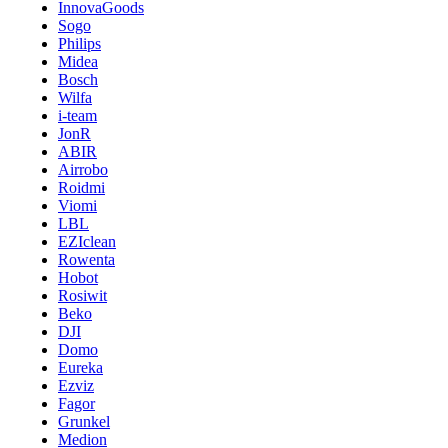
InnovaGoods
Sogo
Philips
Midea
Bosch
Wilfa
i-team
JonR
ABIR
Airrobo
Roidmi
Viomi
LBL
EZIclean
Rowenta
Hobot
Rosiwit
Beko
DJI
Domo
Eureka
Ezviz
Fagor
Grunkel
Medion