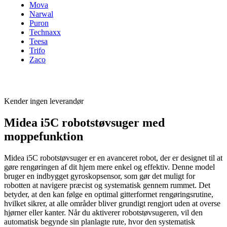
Mova
Narwal
Puron
Technaxx
Teesa
Trifo
Zaco
Kender ingen leverandør
Midea i5C robotstøvsuger med
moppefunktion
Midea i5C robotstøvsuger er en avanceret robot, der er designet til at
gøre rengøringen af dit hjem mere enkel og effektiv. Denne model
bruger en indbygget gyroskopsensor, som gør det muligt for
robotten at navigere præcist og systematisk gennem rummet. Det
betyder, at den kan følge en optimal gitterformet rengøringsrutine,
hvilket sikrer, at alle områder bliver grundigt rengjort uden at overse
hjørner eller kanter. Når du aktiverer robotstøvsugeren, vil den
automatisk begynde sin planlagte rute, hvor den systematisk