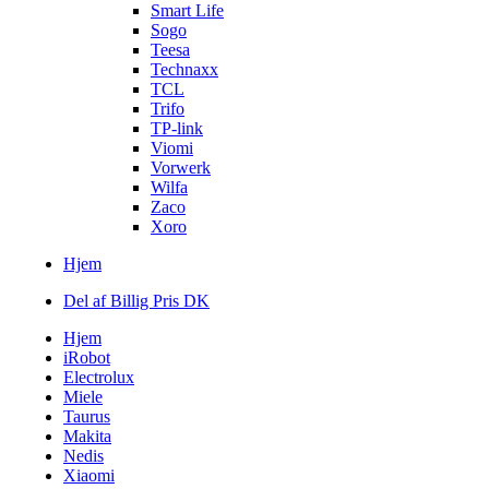
Smart Life
Sogo
Teesa
Technaxx
TCL
Trifo
TP-link
Viomi
Vorwerk
Wilfa
Zaco
Xoro
Hjem
Del af Billig Pris DK
Hjem
iRobot
Electrolux
Miele
Taurus
Makita
Nedis
Xiaomi