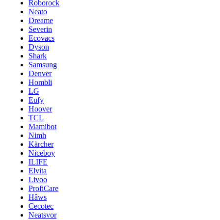
Roborock
Neato
Dreame
Severin
Ecovacs
Dyson
Shark
Samsung
Denver
Hombli
LG
Eufy
Hoover
TCL
Mamibot
Nimh
Kärcher
Niceboy
ILIFE
Elvita
Livoo
ProfiCare
Hâws
Cecotec
Neatsvor