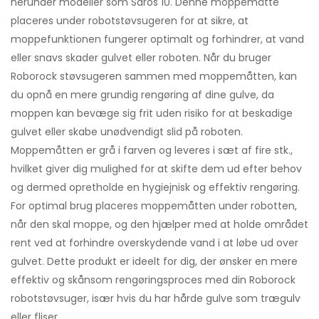
herunder modeller som Saros 10. Denne moppemåtte
placeres under robotstøvsugeren for at sikre, at
moppefunktionen fungerer optimalt og forhindrer, at vand
eller snavs skader gulvet eller roboten. Når du bruger
Roborock støvsugeren sammen med moppemåtten, kan
du opnå en mere grundig rengøring af dine gulve, da
moppen kan bevæge sig frit uden risiko for at beskadige
gulvet eller skabe unødvendigt slid på roboten.
Moppemåtten er grå i farven og leveres i sæt af fire stk.,
hvilket giver dig mulighed for at skifte dem ud efter behov
og dermed opretholde en hygiejnisk og effektiv rengøring.
For optimal brug placeres moppemåtten under robotten,
når den skal moppe, og den hjælper med at holde området
rent ved at forhindre overskydende vand i at løbe ud over
gulvet. Dette produkt er ideelt for dig, der ønsker en mere
effektiv og skånsom rengøringsproces med din Roborock
robotstøvsuger, især hvis du har hårde gulve som trægulv
eller fliser.