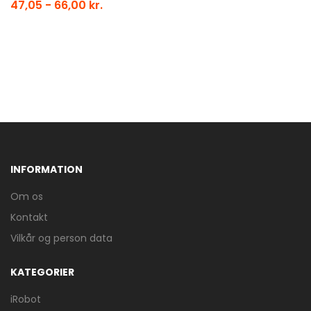
47,05 - 66,00 kr.
INFORMATION
Om os
Kontakt
Vilkår og person data
KATEGORIER
iRobot