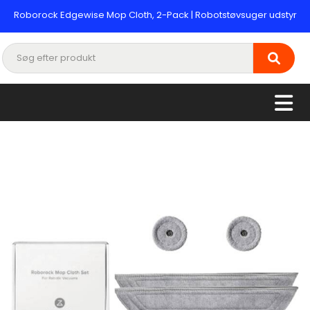
Roborock Edgewise Mop Cloth, 2-Pack | Robotstøvsuger udstyr