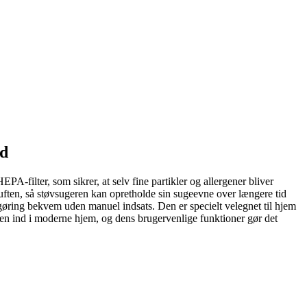
id
-filter, som sikrer, at selv fine partikler og allergener bliver
ra luften, så støvsugeren kan opretholde sin sugeevne over længere tid
gøring bekvem uden manuel indsats. Den er specielt velegnet til hjem
den ind i moderne hjem, og dens brugervenlige funktioner gør det