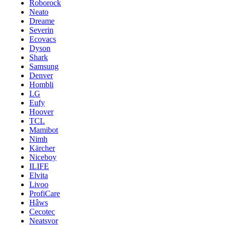
Roborock
Neato
Dreame
Severin
Ecovacs
Dyson
Shark
Samsung
Denver
Hombli
LG
Eufy
Hoover
TCL
Mamibot
Nimh
Kärcher
Niceboy
ILIFE
Elvita
Livoo
ProfiCare
Hâws
Cecotec
Neatsvor