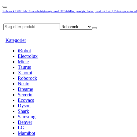
Roborock H60 Hub Ultra robotstøvsuger med HEPA-filter, poseløs, batteri, sort og hvid | Robotstøvsuger ud
Kategorier
iRobot
Electrolux
Miele
Taurus
Xiaomi
Roborock
Neato
Dreame
Severin
Ecovacs
Dyson
Shark
Samsung
Denver
LG
Mamibot