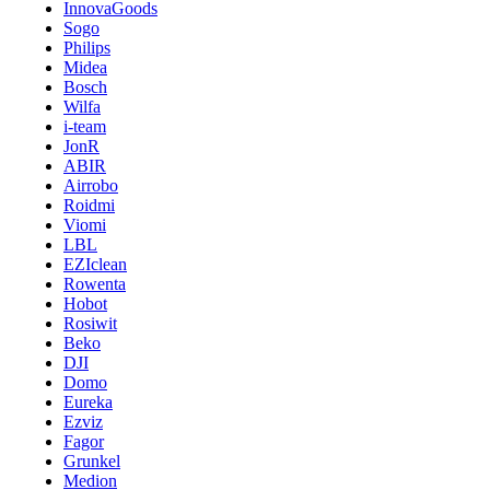
InnovaGoods
Sogo
Philips
Midea
Bosch
Wilfa
i-team
JonR
ABIR
Airrobo
Roidmi
Viomi
LBL
EZIclean
Rowenta
Hobot
Rosiwit
Beko
DJI
Domo
Eureka
Ezviz
Fagor
Grunkel
Medion