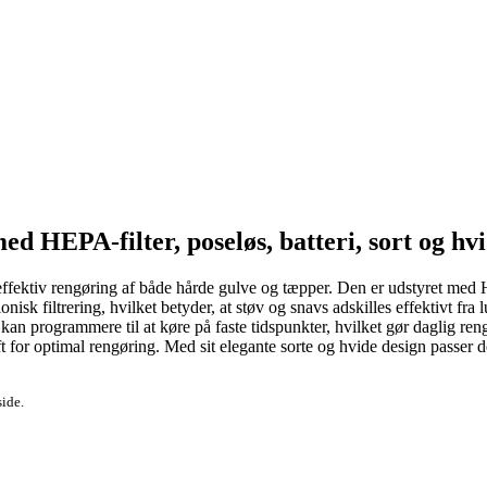
 HEPA-filter, poseløs, batteri, sort og hv
ektiv rengøring af både hårde gulve og tæpper. Den er udstyret med HEPA
lonisk filtrering, hvilket betyder, at støv og snavs adskilles effektivt f
n programmere til at køre på faste tidspunkter, hvilket gør daglig ren
t for optimal rengøring. Med sit elegante sorte og hvide design passer 
side.