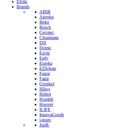
Elvita
Brands
ABIR
Airrobo
Beko
Bosch
Cecotec
Cleanmate
DJI
Domo
Ezviz
Eufy
Eureka
EZIclean
Fagor
Fakir
Grunkel
Hâws
Hobot
Hombli
Hoover
ILIFE
InnovaGoods
i-team
JonR