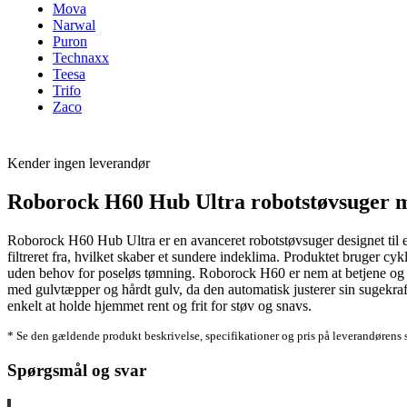
Mova
Narwal
Puron
Technaxx
Teesa
Trifo
Zaco
Kender ingen leverandør
Roborock H60 Hub Ultra robotstøvsuger med
Roborock H60 Hub Ultra er en avanceret robotstøvsuger designet til eff
filtreret fra, hvilket skaber et sundere indeklima. Produktet bruger cyk
uden behov for poseløs tømning. Roborock H60 er nem at betjene og ka
med gulvtæpper og hårdt gulv, da den automatisk justerer sin sugekraf
enkelt at holde hjemmet rent og frit for støv og snavs.
* Se den gældende produkt beskrivelse, specifikationer og pris på leverandørens 
Spørgsmål og svar