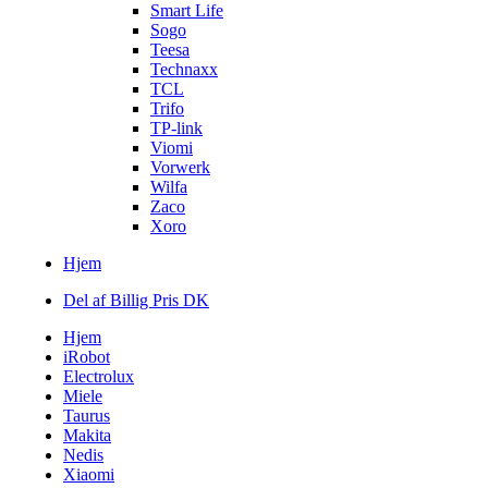
Smart Life
Sogo
Teesa
Technaxx
TCL
Trifo
TP-link
Viomi
Vorwerk
Wilfa
Zaco
Xoro
Hjem
Del af Billig Pris DK
Hjem
iRobot
Electrolux
Miele
Taurus
Makita
Nedis
Xiaomi