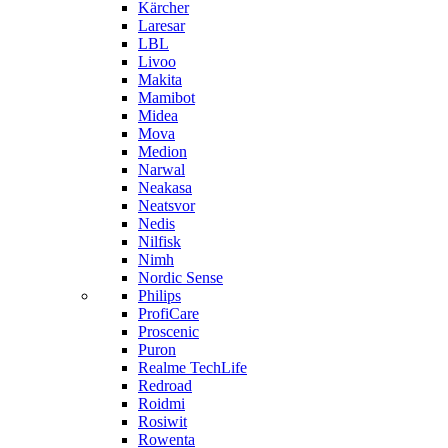
Kärcher
Laresar
LBL
Livoo
Makita
Mamibot
Midea
Mova
Medion
Narwal
Neakasa
Neatsvor
Nedis
Nilfisk
Nimh
Nordic Sense
Philips
ProfiCare
Proscenic
Puron
Realme TechLife
Redroad
Roidmi
Rosiwit
Rowenta