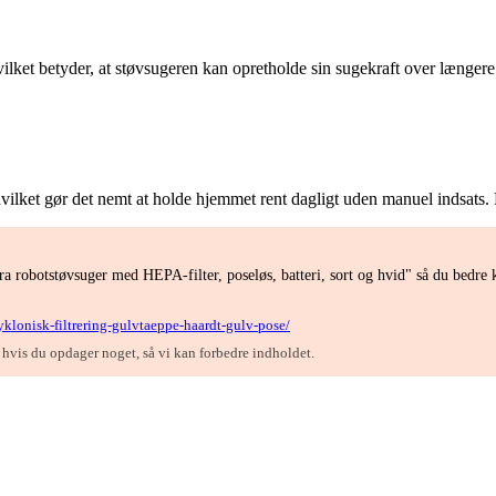
, hvilket betyder, at støvsugeren kan opretholde sin sugekraft over læng
lket gør det nemt at holde hjemmet rent dagligt uden manuel indsats. Du 
 robotstøvsuger med HEPA-filter, poseløs, batteri, sort og hvid" så du bedre 
klonisk-filtrering-gulvtaeppe-haardt-gulv-pose/
, hvis du opdager noget, så vi kan forbedre indholdet.