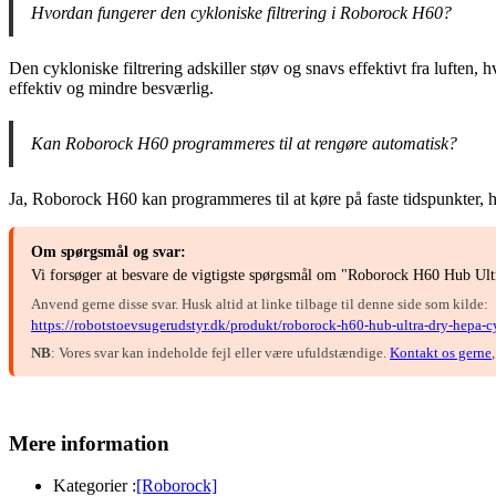
Hvordan fungerer den cykloniske filtrering i Roborock H60?
Den cykloniske filtrering adskiller støv og snavs effektivt fra luften
effektiv og mindre besværlig.
Kan Roborock H60 programmeres til at rengøre automatisk?
Ja, Roborock H60 kan programmeres til at køre på faste tidspunkter, hvi
Om spørgsmål og svar:
Vi forsøger at besvare de vigtigste spørgsmål om "Roborock H60 Hub Ultra
Anvend gerne disse svar. Husk altid at linke tilbage til denne side som kilde:
https://robotstoevsugerudstyr.dk/produkt/roborock-h60-hub-ultra-dry-hepa-cy
NB
: Vores svar kan indeholde fejl eller være ufuldstændige.
Kontakt os gerne
Mere information
Kategorier :
[Roborock]