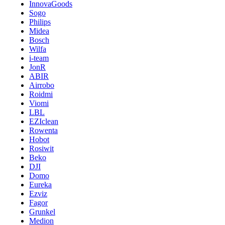
InnovaGoods
Sogo
Philips
Midea
Bosch
Wilfa
i-team
JonR
ABIR
Airrobo
Roidmi
Viomi
LBL
EZIclean
Rowenta
Hobot
Rosiwit
Beko
DJI
Domo
Eureka
Ezviz
Fagor
Grunkel
Medion