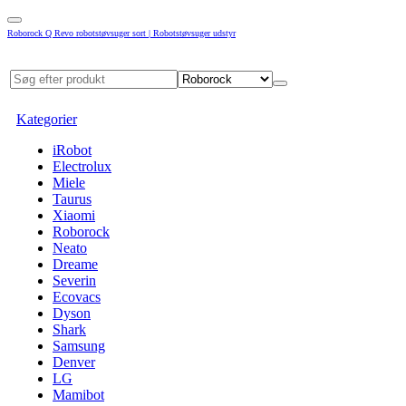
Roborock Q Revo robotstøvsuger sort | Robotstøvsuger udstyr
Kategorier
iRobot
Electrolux
Miele
Taurus
Xiaomi
Roborock
Neato
Dreame
Severin
Ecovacs
Dyson
Shark
Samsung
Denver
LG
Mamibot