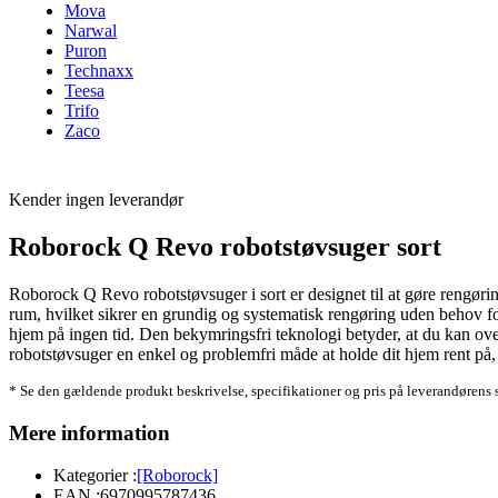
Mova
Narwal
Puron
Technaxx
Teesa
Trifo
Zaco
Kender ingen leverandør
Roborock Q Revo robotstøvsuger sort
Roborock Q Revo robotstøvsuger i sort er designet til at gøre rengøri
rum, hvilket sikrer en grundig og systematisk rengøring uden behov for 
hjem på ingen tid. Den bekymringsfri teknologi betyder, at du kan ove
robotstøvsuger en enkel og problemfri måde at holde dit hjem rent på,
* Se den gældende produkt beskrivelse, specifikationer og pris på leverandørens 
Mere information
Kategorier :
[Roborock]
EAN :
6970995787436