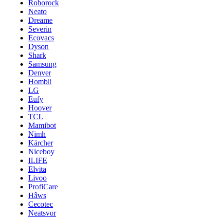
Roborock
Neato
Dreame
Severin
Ecovacs
Dyson
Shark
Samsung
Denver
Hombli
LG
Eufy
Hoover
TCL
Mamibot
Nimh
Kärcher
Niceboy
ILIFE
Elvita
Livoo
ProfiCare
Hâws
Cecotec
Neatsvor