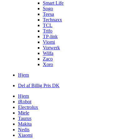
Smart Life
Sogo
Teesa
Technaxx
TCL
Trifo
TP-link
Viomi
Vorwerk
Wilfa
Zaco
Xoro
Hjem
Del af Billig Pris DK
Hjem
iRobot
Electrolux
Miele
Taurus
Makita
Nedis
Xiaomi