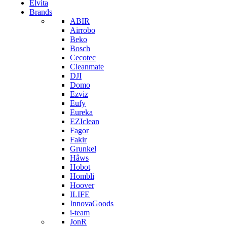
Elvita
Brands
ABIR
Airrobo
Beko
Bosch
Cecotec
Cleanmate
DJI
Domo
Ezviz
Eufy
Eureka
EZIclean
Fagor
Fakir
Grunkel
Hâws
Hobot
Hombli
Hoover
ILIFE
InnovaGoods
i-team
JonR