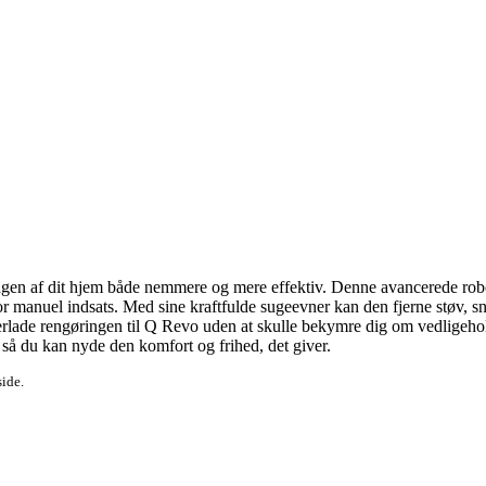
ngen af dit hjem både nemmere og mere effektiv. Denne avancerede robots
manuel indsats. Med sine kraftfulde sugeevner kan den fjerne støv, snavs
rlade rengøringen til Q Revo uden at skulle bekymre dig om vedligeholdel
 så du kan nyde den komfort og frihed, det giver.
side.