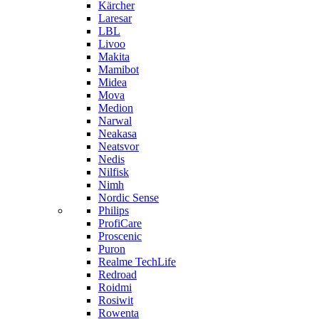
Kärcher
Laresar
LBL
Livoo
Makita
Mamibot
Midea
Mova
Medion
Narwal
Neakasa
Neatsvor
Nedis
Nilfisk
Nimh
Nordic Sense
Philips
ProfiCare
Proscenic
Puron
Realme TechLife
Redroad
Roidmi
Rosiwit
Rowenta