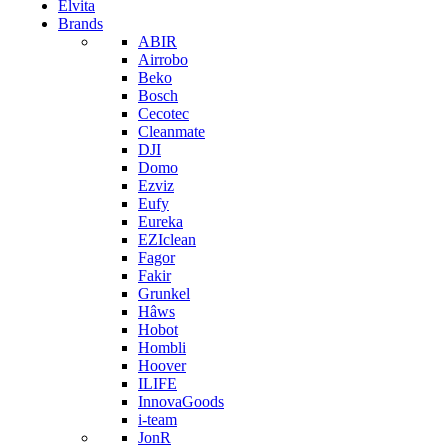
Elvita
Brands
ABIR
Airrobo
Beko
Bosch
Cecotec
Cleanmate
DJI
Domo
Ezviz
Eufy
Eureka
EZIclean
Fagor
Fakir
Grunkel
Hâws
Hobot
Hombli
Hoover
ILIFE
InnovaGoods
i-team
JonR