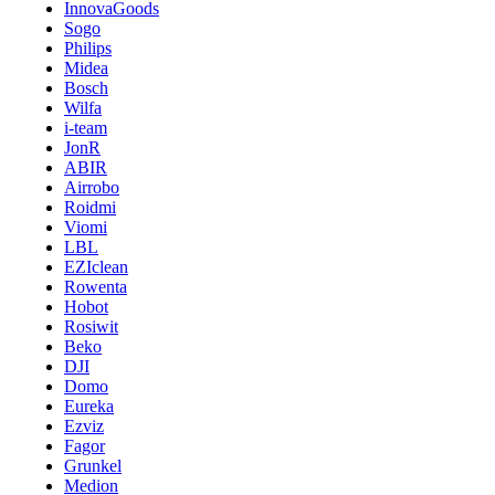
InnovaGoods
Sogo
Philips
Midea
Bosch
Wilfa
i-team
JonR
ABIR
Airrobo
Roidmi
Viomi
LBL
EZIclean
Rowenta
Hobot
Rosiwit
Beko
DJI
Domo
Eureka
Ezviz
Fagor
Grunkel
Medion