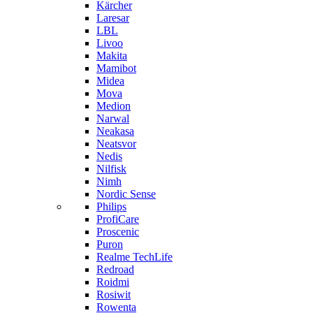
Kärcher
Laresar
LBL
Livoo
Makita
Mamibot
Midea
Mova
Medion
Narwal
Neakasa
Neatsvor
Nedis
Nilfisk
Nimh
Nordic Sense
Philips
ProfiCare
Proscenic
Puron
Realme TechLife
Redroad
Roidmi
Rosiwit
Rowenta