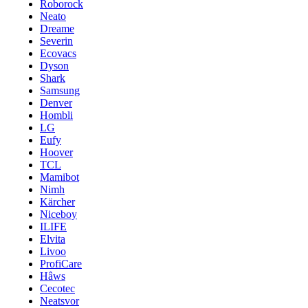
Roborock
Neato
Dreame
Severin
Ecovacs
Dyson
Shark
Samsung
Denver
Hombli
LG
Eufy
Hoover
TCL
Mamibot
Nimh
Kärcher
Niceboy
ILIFE
Elvita
Livoo
ProfiCare
Hâws
Cecotec
Neatsvor