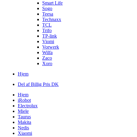
Smart Life
Sogo
Teesa
Technaxx
TCL
Trifo
TP-link
Viomi
Vorwerk
Wilfa
Zaco
Xoro
Hjem
Del af Billig Pris DK
Hjem
iRobot
Electrolux
Miele
Taurus
Makita
Nedis
Xiaomi