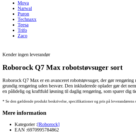
Mova
Narwal
Puron
Technaxx
Teesa
Trifo
Zaco
Kender ingen leverandør
Roborock Q7 Max robotstøvsuger sort
Roborock Q7 Max er en avanceret robotstøvsuger, der gør rengøring nem
grundig rengøring uden besvær. Den inkluderede oplader gør det nemt a
en pålidelig og kraftfuld løsning til daglig rengøring, som sparer dig ti
* Se den gældende produkt beskrivelse, specifikationer og pris på leverandørens 
Mere information
Kategorier :
[Roborock]
EAN :
6970995784862