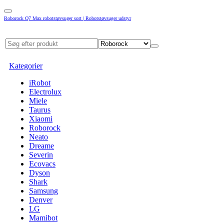
Roborock Q7 Max robotstøvsuger sort | Robotstøvsuger udstyr
Kategorier
iRobot
Electrolux
Miele
Taurus
Xiaomi
Roborock
Neato
Dreame
Severin
Ecovacs
Dyson
Shark
Samsung
Denver
LG
Mamibot