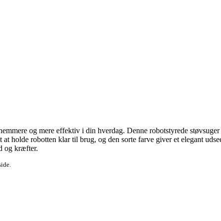
mere og mere effektiv i din hverdag. Denne robotstyrede støvsuger er de
t holde robotten klar til brug, og den sorte farve giver et elegant ud
d og kræfter.
side.