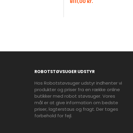
8111,00 kr.
ROBOTSTØVSUGER UDSTYR
Hos Robotstøvsuger udstyr indhenter vi
produkter og priser fra en række online
butikker med robot støvsuger. Vores
mål er at give information om bedste
priser, lagterstaus og fragt. Der tages
forbehold for fejl.