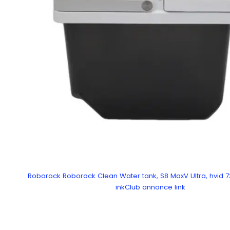
Roborock Roborock Clean Water tank, S8 MaxV Ultra, hvid 
inkClub annonce link