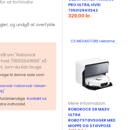
or at forhindre
PRO ULTRA, HVID
7350129411342
329,00 kr.
eglet, og undgå at overfylde
CS MEGASTORE reklame
smål om "Roborock
 hvid 7350129411656" så
et, som du kan bruge.
ilbage til denne side som
oborock-roborock-clean-
56/
 ufuldstændige.
Kontakt os
Mere information
dre indholdet.
ROBOROCK S8 MAXV
ULTRA
ROBOTSTØVSUGER MED
MOPPE OG STØVPOSE