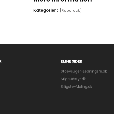
Kategorier :
[Roborock]
R
EMNE SIDER
Stoevsuger-Ledningsfri.dk
StigeUdstyr.dk
Billigste-Maling.dk