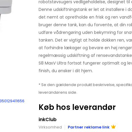
robotstøvsugers vedligeholdelse, designet til 
Denne udskiftningstank er let at installere i d
det nemt at opretholde en frisk og ren vandfor
bruger denne tank, kan du forvente, at din ro
udføre vådrengøring uden bekymring for snavs
tanken. Det er vigtigt at holde dokken ren, v
at forhindre lækager og bevare en høj rengø
regelmæssig udskiftning af rensevandstanken 
S8 MaxV Ultra fortsat fungerer optimalt og l
finish, du ønsker i dit hjem.
* Se den gældende produkt beskrivelse, specifika
leverandørens side.
7350129411656
Køb hos leverandør
inkClub
Virksomhed
Partner reklame link