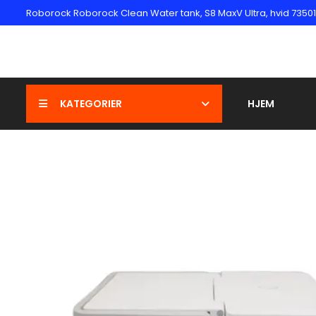
Roborock Roborock Clean Water tank, S8 MaxV Ultra, hvid 73501
KATEGORIER
HJEM