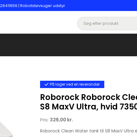
29411656 | Robotstøvsuger udstyr
På lager ved en leverandør
Roborock Roborock Cle
S8 MaxV Ultra, hvid 735
Pris:
329,00 kr.
Roborock Clean Water tank til S8 MaxV Ultra er