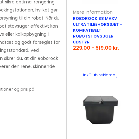
at sikre optimal rengøring.
ockingstationen, hvilket gør
Mere information
syning til din robot. Når du
ROBOROCK S8 MAXV
ULTRA TILBEHØRSSÆT -
bot støvsuger effektivt kan
KOMPATIBELT
 eller kalkopbygning i
ROBOTSTØVSUGER
andtæt og godt forseglet for
UDSTYR
229,00 - 519,00 kr.
ringsstandard. Ved
sikrer du, at din Roborock
everer den rene, skinnende
inkClub reklame
tioner og pris på