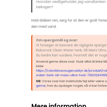
Hvordan vedligeholder jeg vandtanken f
lækager?
Hold dokken ren, sørg for at den er godt fors
den med vand.
Om spørgsmål og svar:
Vi forsøger at besvare de vigtigste spørg
Roborock Clean Water tank, S8 MaxV Ultra,
du bedre kan vurdere, hvorvidt det er nog
Anvend gerne disse svar. Husk altid at linke t
kilde:
https://robotstoevsugerudstyr.dk/produkt/r
water-tank-s8-maxv-ultra-hvid-73501294116
NB
: Vores svar kan indeholde fejl eller være
gerne
, hvis du opdager noget, så vi kan forbe
Mere information