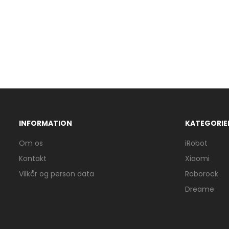
INFORMATION
KATEGORIE
Om os
iRobot
Kontakt
Xiaomi
Vilkår og person data
Roborock
Dreame