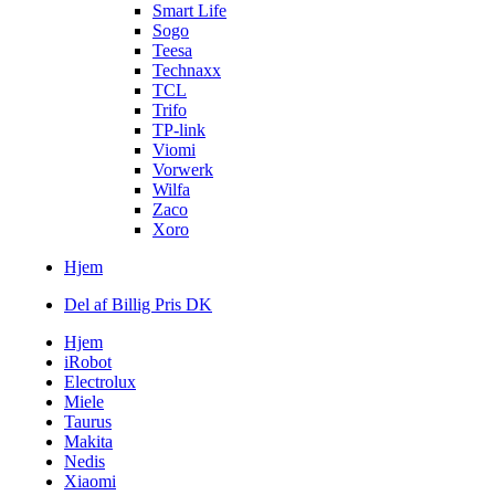
Smart Life
Sogo
Teesa
Technaxx
TCL
Trifo
TP-link
Viomi
Vorwerk
Wilfa
Zaco
Xoro
Hjem
Del af Billig Pris DK
Hjem
iRobot
Electrolux
Miele
Taurus
Makita
Nedis
Xiaomi