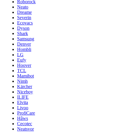
Roborock
Neato
Dreame
Severin
Ecovacs
Dyson
Shark
Samsung
Denver
Hombli
LG
Eufy
Hoover
TCL
Mamibot
Nimh
Kärcher
Niceboy
ILIFE
Elvita
Livoo
ProfiCare
Hâws
Cecotec
Neatsvor