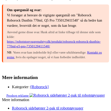
Om spørgsmål og svar:
Vi forsøger at besvare de vigtigste spørgsmål om "Roborock
Roborock Dustbin 770ml, Q5 Pro 7350129411540" så du bedre kan
vurdere, hvorvidt det er noget, som du kan bruge.
Anvend gerne disse svar. Husk altid at linke tilbage til denne side som
kilde:
https://robotstoevsugerudstyr.dk/produkt/roborock-roborock-dustbin-
770ml-q5-pro-7350129411540/
NB
: Vores svar kan indeholde fejl eller være ufuldstændige.
Kontakt os
gerne
, hvis du opdager noget, så vi kan forbedre indholdet.
Mere information
Kategorier :
[Roborock]
Proshop reklame
Mere information
Roborock sidebørster 2-pak til robotstøvsuger