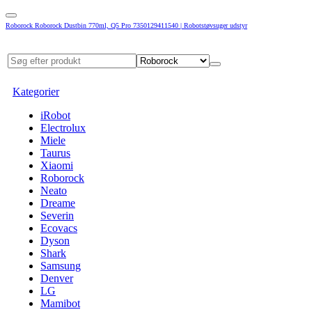
Roborock Roborock Dustbin 770ml, Q5 Pro 7350129411540 | Robotstøvsuger udstyr
Kategorier
iRobot
Electrolux
Miele
Taurus
Xiaomi
Roborock
Neato
Dreame
Severin
Ecovacs
Dyson
Shark
Samsung
Denver
LG
Mamibot