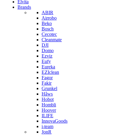
Elvita
Brands
ABIR
Airrobo
Beko
Bosch
Cecotec
Cleanmate
DJI
Domo
Ezviz
Eufy
Eureka
EZIclean
Fagor
Fakir
Grunkel
Hâws
Hobot
Hombli
Hoover
ILIFE
InnovaGoods
i-team
JonR