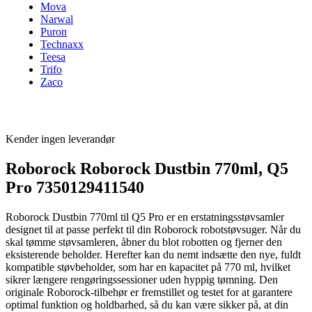
Mova
Narwal
Puron
Technaxx
Teesa
Trifo
Zaco
Kender ingen leverandør
Roborock Roborock Dustbin 770ml, Q5
Pro 7350129411540
Roborock Dustbin 770ml til Q5 Pro er en erstatningsstøvsamler
designet til at passe perfekt til din Roborock robotstøvsuger. Når du
skal tømme støvsamleren, åbner du blot robotten og fjerner den
eksisterende beholder. Herefter kan du nemt indsætte den nye, fuldt
kompatible støvbeholder, som har en kapacitet på 770 ml, hvilket
sikrer længere rengøringssessioner uden hyppig tømning. Den
originale Roborock-tilbehør er fremstillet og testet for at garantere
optimal funktion og holdbarhed, så du kan være sikker på, at din