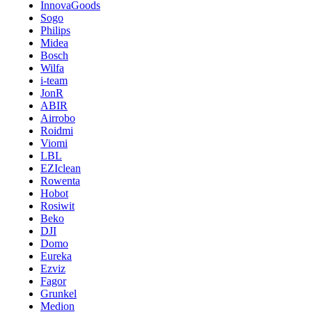
InnovaGoods
Sogo
Philips
Midea
Bosch
Wilfa
i-team
JonR
ABIR
Airrobo
Roidmi
Viomi
LBL
EZIclean
Rowenta
Hobot
Rosiwit
Beko
DJI
Domo
Eureka
Ezviz
Fagor
Grunkel
Medion