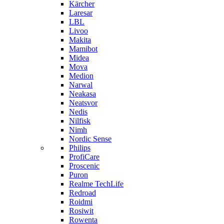
Kärcher
Laresar
LBL
Livoo
Makita
Mamibot
Midea
Mova
Medion
Narwal
Neakasa
Neatsvor
Nedis
Nilfisk
Nimh
Nordic Sense
Philips
ProfiCare
Proscenic
Puron
Realme TechLife
Redroad
Roidmi
Rosiwit
Rowenta