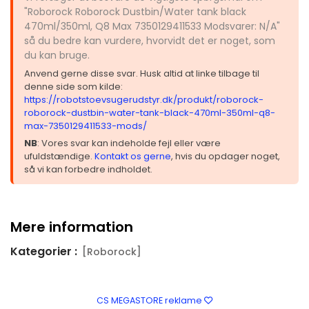
"Roborock Roborock Dustbin/Water tank black
470ml/350ml, Q8 Max 7350129411533 Modsvarer: N/A"
så du bedre kan vurdere, hvorvidt det er noget, som
du kan bruge.
Anvend gerne disse svar. Husk altid at linke tilbage til
denne side som kilde:
https://robotstoevsugerudstyr.dk/produkt/roborock-
roborock-dustbin-water-tank-black-470ml-350ml-q8-
max-7350129411533-mods/
NB
: Vores svar kan indeholde fejl eller være
ufuldstændige.
Kontakt os gerne
, hvis du opdager noget,
så vi kan forbedre indholdet.
Mere information
Kategorier :
[Roborock]
CS MEGASTORE reklame