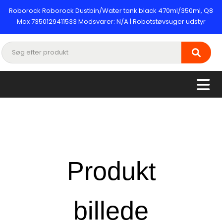
Roborock Roborock Dustbin/Water tank black 470ml/350ml, Q8
Max 7350129411533 Modsvarer: N/A | Robotstøvsuger udstyr