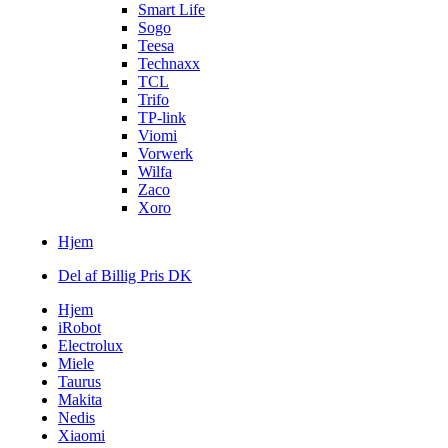
Smart Life
Sogo
Teesa
Technaxx
TCL
Trifo
TP-link
Viomi
Vorwerk
Wilfa
Zaco
Xoro
Hjem
Del af Billig Pris DK
Hjem
iRobot
Electrolux
Miele
Taurus
Makita
Nedis
Xiaomi