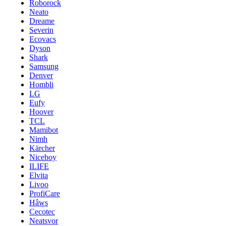
Roborock
Neato
Dreame
Severin
Ecovacs
Dyson
Shark
Samsung
Denver
Hombli
LG
Eufy
Hoover
TCL
Mamibot
Nimh
Kärcher
Niceboy
ILIFE
Elvita
Livoo
ProfiCare
Hâws
Cecotec
Neatsvor