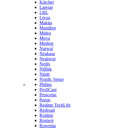
Kärcher
Laresar
LBL
Livoo
Makita
Mamibot
Midea
Mova
Medion
Narwal
Neakasa
Neatsvor
Nedis
Nilfisk
Nimh
Nordic Sense
Philips
ProfiCare
Proscenic
Puron
Realme TechLife
Redroad
Roidmi
Rosiwit
Rowenta