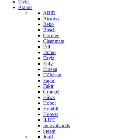
Elvita
Brands
ABIR
Airrobo
Beko
Bosch
Cecotec
Cleanmate
DJI
Domo
Ezviz
Eufy
Eureka
EZIclean
Fagor
Fakir
Grunkel
Hâws
Hobot
Hombli
Hoover
ILIFE
InnovaGoods
i-team
JonR