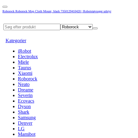
Roborock Roborock Mop Cloth Mount, black 7350129410420 | Robotstøvsuger udstyr
Kategorier
iRobot
Electrolux
Miele
Taurus
Xiaomi
Roborock
Neato
Dreame
Severin
Ecovacs
Dyson
Shark
Samsung
Denver
LG
Mamibot