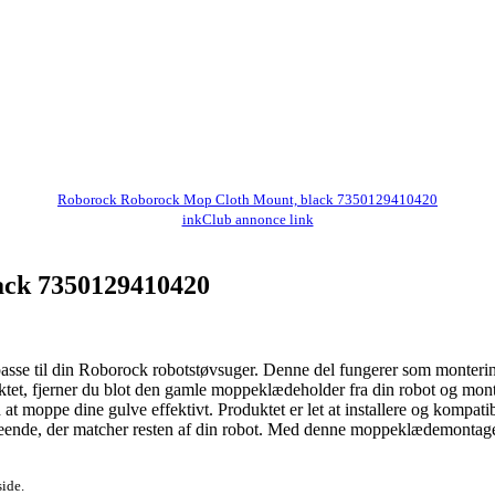
Roborock Roborock Mop Cloth Mount, black 7350129410420
inkClub annonce link
ack 7350129410420
passe til din Roborock robotstøvsuger. Denne del fungerer som montering
uktet, fjerner du blot den gamle moppeklædeholder fra din robot og mon
 at moppe dine gulve effektivt. Produktet er let at installere og kompat
eende, der matcher resten af din robot. Med denne moppeklædemontage kan
side.