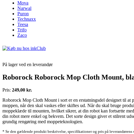
Mova
Narwal
Puron
Technaxx
Teesa
Trifo
Zaco
På lager ved en leverandør
Roborock Roborock Mop Cloth Mount, bl
Pris:
249,00 kr.
Roborock Mop Cloth Mount i sort er en erstatningsdel designet til at 
moppen, når den skal vaskes eller skiftes ud. Når du skal bruge prod
moppeklæde til mounten, hvilket sikrer, at din robot kan fortsætte med
din robot mere enkel og bekvem. Det sorte design giver et stilrent uds
grundig rengøring med moppeteknologien.
* Se den gældende produkt beskrivelse, specifikationer og pris på leverandørens 