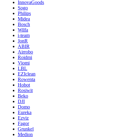
InnovaGoods
Sogo
Philips
Midea
Bosch
Wilfa
i-team
JonR
ABIR
Airrobo
Roidmi
Viomi
LBL
EZIclean
Rowenta
Hobot
Rosiwit
Beko
DJI
Domo
Eureka
Ezviz
Fagor
Grunkel
Medion