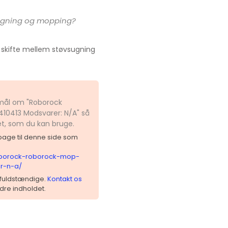
sugning og mopping?
skifte mellem støvsugning
smål om "Roborock
10413 Modsvarer: N/A" så
et, som du kan bruge.
ilbage til denne side som
roborock-roborock-mop-
r-n-a/
 ufuldstændige.
Kontakt os
dre indholdet.