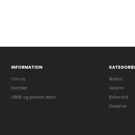
INFORMATION
KATEGORIE
Om os
iRobot
Kontakt
Xiaomi
Vilkår og person data
Roborock
Dreame