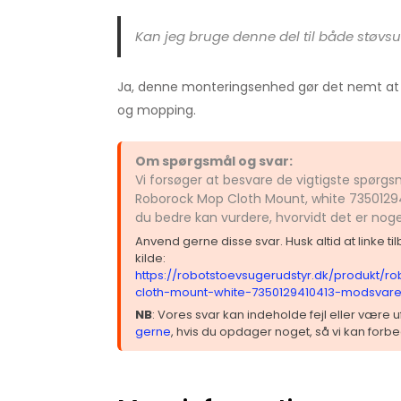
Kan jeg bruge denne del til både støv
Ja, denne monteringsenhed gør det nemt at 
og mopping.
Om spørgsmål og svar:
Vi forsøger at besvare de vigtigste spørg
Roborock Mop Cloth Mount, white 73501294
du bedre kan vurdere, hvorvidt det er nog
Anvend gerne disse svar. Husk altid at linke t
kilde:
https://robotstoevsugerudstyr.dk/produkt/
cloth-mount-white-7350129410413-modsvare
NB
: Vores svar kan indeholde fejl eller være
gerne
, hvis du opdager noget, så vi kan forbe