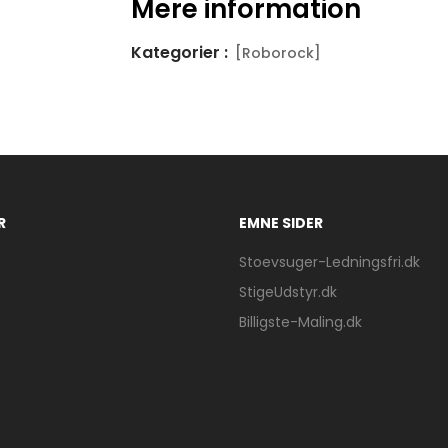
Mere information
Kategorier :
[Roborock]
R
EMNE SIDER
Stoevsuger-Ledningsfri.dk
StigeUdstyr.dk
Billigste-Maling.dk