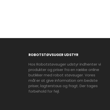
ROBOTSTØVSUGER UDSTYR
Hos Robotstøvsuger udstyr indhenter vi
produkter og priser fra en række online
butikker med robot støvsuger. Vores
mål er at give information om bedste
priser, lagterstaus og fragt. Der tages
forbehold for fejl.