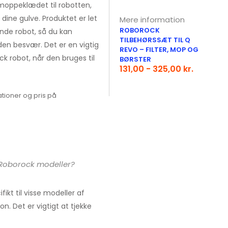
oppeklædet til robotten,
 dine gulve. Produktet er let
Mere information
ROBOROCK
rende robot, så du kan
TILBEHØRSSÆT TIL Q
en besvær. Det er en vigtig
REVO – FILTER, MOP OG
ck robot, når den bruges til
BØRSTER
131,00 - 325,00 kr.
tioner og pris på
 Roborock modeller?
ikt til visse modeller af
 Det er vigtigt at tjekke