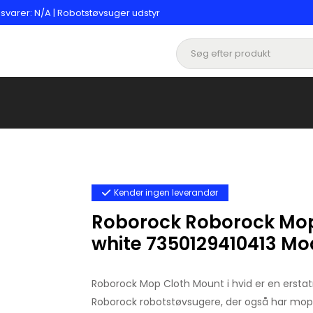
varer: N/A | Robotstøvsuger udstyr
Kender ingen leverandør
Roborock Roborock Mop
white 7350129410413 Mo
Roborock Mop Cloth Mount i hvid er en erstatn
Roborock robotstøvsugere, der også har mo