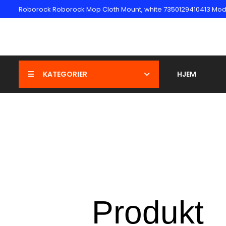
Roborock Roborock Mop Cloth Mount, white 7350129410413 Mods
KATEGORIER
HJEM