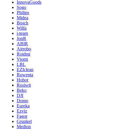
InnovaGoods
Sogo
Philips
Midea
Bosch
Wilfa
i-team
JonR
ABIR
Airrobo
Roidmi
Viomi
LBL
EZIclean
Rowenta
Hobot
Rosiwit
Beko
DJI
Domo
Eureka
Ezviz
Fagor
Grunkel
Medion