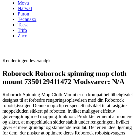
Mova
Narwal
Puron
Technaxx
Teesa
Trifo
Zaco
Kender ingen leverandør
Roborock Roborock spinning mop cloth
mount 7350129411472 Modsvarer: N/A
Roborock Spinning Mop Cloth Mount er en kompatibel tilbehørsdel
designet til at forbedre rengøringsoplevelsen med din Roborock
robotstøvsuger. Denne mop-clip er specielt udviklet til at fastgøre
moppekluden sikkert på robotten, hvilket muliggør effektiv
gulvrengøring med mopping-funktion. Produktet er nemt at montere
og sikrer, at moppekluden sidder stabilt under rengøringen, hvilket
giver et mere grundigt og skinnende resultat. Det er en ideel løsning
for dem, der ønsker at optimere deres Roborock robotstøvsugers