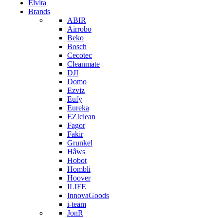
Elvita
Brands
ABIR
Airrobo
Beko
Bosch
Cecotec
Cleanmate
DJI
Domo
Ezviz
Eufy
Eureka
EZIclean
Fagor
Fakir
Grunkel
Hâws
Hobot
Hombli
Hoover
ILIFE
InnovaGoods
i-team
JonR