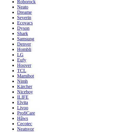
Roborock
Neato
Dreame
Severin
Ecovacs
Dyson
Shark
Samsung
Denver
Hombli
LG
Eufy
Hoover
TCL
Mamibot
Nimh
Kärcher
Niceboy
ILIFE
Elvita
Livoo
ProfiCare
Hâws
Cecotec
Neatsvor