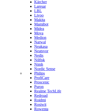
Kärcher
Laresar
LBL
Livoo
Makita
Mamibot
Midea
Mova
Medion
Narwal
Neakasa
Neatsvor
Nedis
Nilfisk
Nimh
Nordic Sense
Philips
ProfiCare
Proscenic
Puron
Realme TechLife
Redroad
Roidmi
Rosiwit
Rowenta