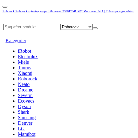
Roborock Roborock spinning mop cloth mount 7350129411472 Modsvarer: N/A | Robotstøvsuger udstyr
Kategorier
iRobot
Electrolux
Miele
Taurus
Xiaomi
Roborock
Neato
Dreame
Severin
Ecovacs
Dyson
Shark
Samsung
Denver
LG
Mamibot