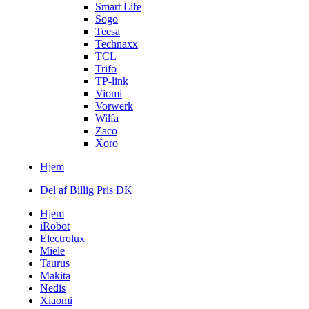
Smart Life
Sogo
Teesa
Technaxx
TCL
Trifo
TP-link
Viomi
Vorwerk
Wilfa
Zaco
Xoro
Hjem
Del af Billig Pris DK
Hjem
iRobot
Electrolux
Miele
Taurus
Makita
Nedis
Xiaomi