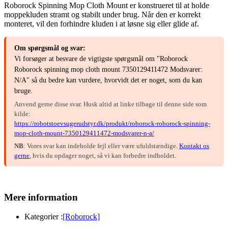
Roborock Spinning Mop Cloth Mount er konstrueret til at holde
moppekluden stramt og stabilt under brug. Når den er korrekt
monteret, vil den forhindre kluden i at løsne sig eller glide af.
Om spørgsmål og svar:
Vi forsøger at besvare de vigtigste spørgsmål om "Roborock
Roborock spinning mop cloth mount 7350129411472 Modsvarer:
N/A" så du bedre kan vurdere, hvorvidt det er noget, som du kan
bruge.
Anvend gerne disse svar. Husk altid at linke tilbage til denne side som
kilde:
https://robotstoevsugerudstyr.dk/produkt/roborock-roborock-spinning-
mop-cloth-mount-7350129411472-modsvarer-n-a/
NB
: Vores svar kan indeholde fejl eller være ufuldstændige.
Kontakt os
gerne
, hvis du opdager noget, så vi kan forbedre indholdet.
Mere information
Kategorier :
[Roborock]