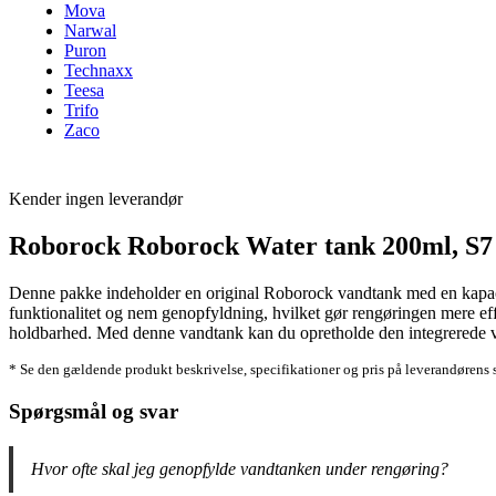
Mova
Narwal
Puron
Technaxx
Teesa
Trifo
Zaco
Kender ingen leverandør
Roborock Roborock Water tank 200ml, S
Denne pakke indeholder en original Roborock vandtank med en kapaci
funktionalitet og nem genopfyldning, hvilket gør rengøringen mere effe
holdbarhed. Med denne vandtank kan du opretholde den integrerede vå
* Se den gældende produkt beskrivelse, specifikationer og pris på leverandørens 
Spørgsmål og svar
Hvor ofte skal jeg genopfylde vandtanken under rengøring?