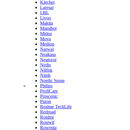
Kärcher
Laresar
LBL
Livoo
Makita
Mamibot
Midea
Mova
Medion
Narwal
Neakasa
Neatsvor
Nedis
Nilfisk
Nimh
Nordic Sense
Philips
ProfiCare
Proscenic
Puron
Realme TechLife
Redroad
Roidmi
Rosiwit
Rowenta