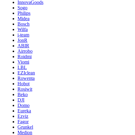
InnovaGoods
Sogo
Philips
Midea
Bosch
Wilfa
i-team
JonR
ABIR
Airrobo
Roidmi
Viomi
LBL
EZIclean
Rowenta
Hobot
Rosiwit
Beko
DJI
Domo
Eureka
Ezviz
Fagor
Grunkel
Medion