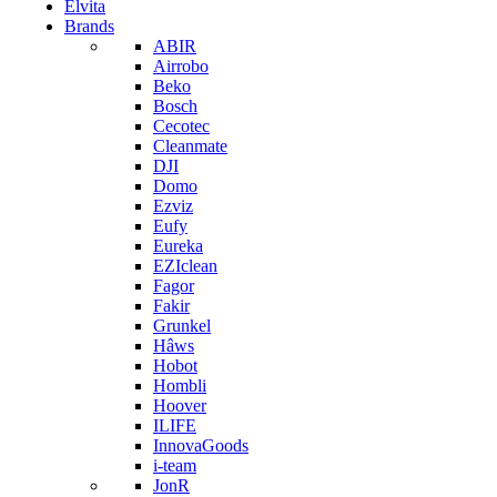
Elvita
Brands
ABIR
Airrobo
Beko
Bosch
Cecotec
Cleanmate
DJI
Domo
Ezviz
Eufy
Eureka
EZIclean
Fagor
Fakir
Grunkel
Hâws
Hobot
Hombli
Hoover
ILIFE
InnovaGoods
i-team
JonR