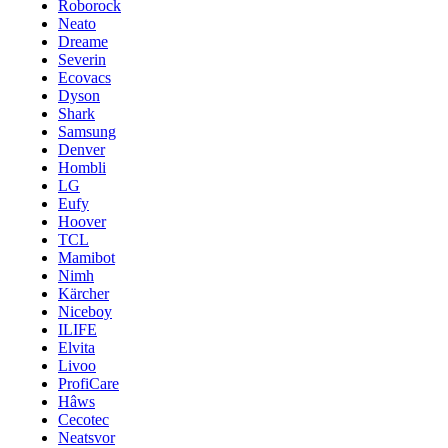
Roborock
Neato
Dreame
Severin
Ecovacs
Dyson
Shark
Samsung
Denver
Hombli
LG
Eufy
Hoover
TCL
Mamibot
Nimh
Kärcher
Niceboy
ILIFE
Elvita
Livoo
ProfiCare
Hâws
Cecotec
Neatsvor