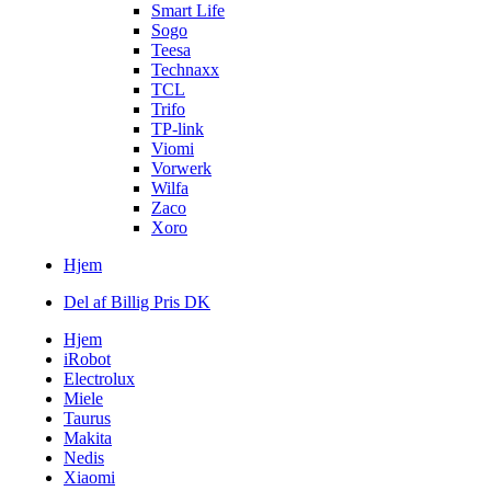
Smart Life
Sogo
Teesa
Technaxx
TCL
Trifo
TP-link
Viomi
Vorwerk
Wilfa
Zaco
Xoro
Hjem
Del af Billig Pris DK
Hjem
iRobot
Electrolux
Miele
Taurus
Makita
Nedis
Xiaomi