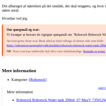
Det afhænger af størrelsen på det område, der skal rengøres, og hvor 
større areal.
Hvordan ved jeg.
Om spørgsmål og svar:
Vi forsøger at besvare de vigtigste spørgsmål om "Roborock Roborock W
Anvend gerne disse svar. Husk altid at linke tilbage til denne side som kilde:
https://robotstoevsugerudstyr.dk/produkt/roborock-roborock-water-tank-2
NB
: Vores svar kan indeholde fejl eller være ufuldstændige.
Kontakt os gerne
Mere information
Kategorier :
[Roborock]
inkCl
Mere information
Roborock Roborock Water tank 200ml, S7 MaxV 735012