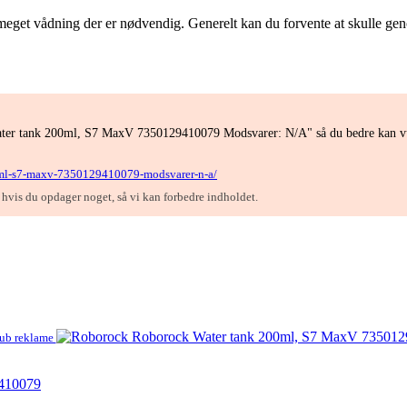
meget vådning der er nødvendig. Generelt kan du forvente at skulle geno
ater tank 200ml, S7 MaxV 7350129410079 Modsvarer: N/A" så du bedre kan vur
00ml-s7-maxv-7350129410079-modsvarer-n-a/
, hvis du opdager noget, så vi kan forbedre indholdet.
ub reklame
9410079