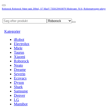
Roborock Roborock Water tank 200ml, S7 MaxV 7350129410079 Modsvarer: N/A | Robotstøvsuger udstyr
Kategorier
iRobot
Electrolux
Miele
Taurus
Xiaomi
Roborock
Neato
Dreame
Severin
Ecovacs
Dyson
Shark
Samsung
Denver
LG
Mamibot