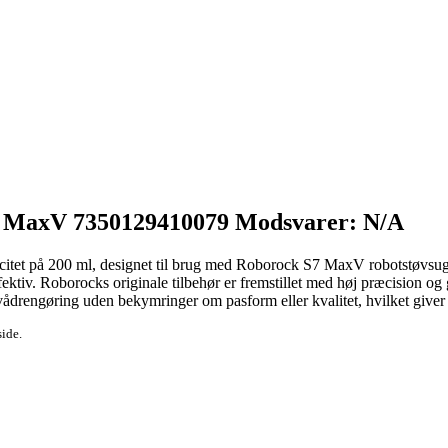
7 MaxV 7350129410079 Modsvarer: N/A
tet på 200 ml, designet til brug med Roborock S7 MaxV robotstøvsugere
ktiv. Roborocks originale tilbehør er fremstillet med høj præcision og g
drengøring uden bekymringer om pasform eller kvalitet, hvilket giver 
side.