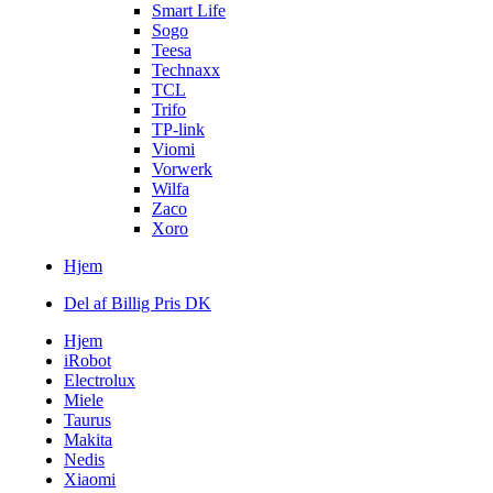
Smart Life
Sogo
Teesa
Technaxx
TCL
Trifo
TP-link
Viomi
Vorwerk
Wilfa
Zaco
Xoro
Hjem
Del af Billig Pris DK
Hjem
iRobot
Electrolux
Miele
Taurus
Makita
Nedis
Xiaomi