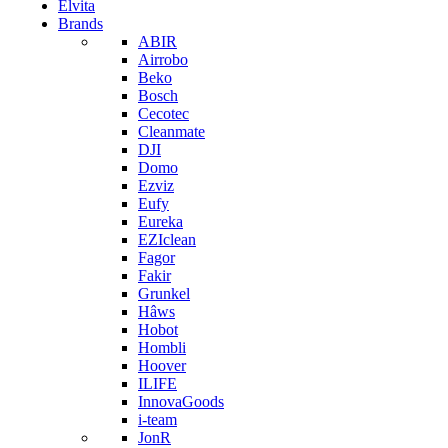
Elvita
Brands
ABIR
Airrobo
Beko
Bosch
Cecotec
Cleanmate
DJI
Domo
Ezviz
Eufy
Eureka
EZIclean
Fagor
Fakir
Grunkel
Hâws
Hobot
Hombli
Hoover
ILIFE
InnovaGoods
i-team
JonR