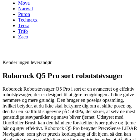
Mova
Narwal
Puron
Technaxx
Teesa
Trifo
Zaco
Kender ingen leverandør
Roborock Q5 Pro sort robotstøvsuger
Roborock Robotstøvsuger Q5 Pro i sort er en avanceret og effektiv
robotstøvsuger, der er designet til at gøre rengøringen af dine gulve
nemmere og mere grundig. Den bruger en poseløs opsamling,
hvilket betyder, at du ikke skal bekymre dig om at skifte poser, og
den har en kraftfuld sugeevne på 5500Pa, der sikrer, at selv de mest
genstridige støvpartikler og snavs bliver fjernet. Udstyret med
DuoRoller Brush kan den håndtere forskellige typer gulve og fjerne
hår og støv effektivt. Roborock Q5 Pro benytter PreceSense LiDAR
Navigation, som giver præcis kortlægning af dit hjem, så den kan
planlægge den mest effektive rute for rengøringen uden at gå glip af