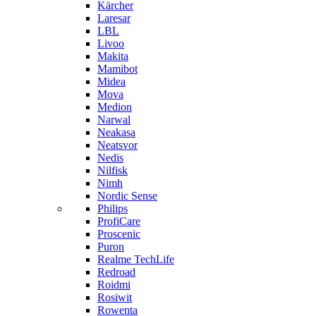
Kärcher
Laresar
LBL
Livoo
Makita
Mamibot
Midea
Mova
Medion
Narwal
Neakasa
Neatsvor
Nedis
Nilfisk
Nimh
Nordic Sense
Philips
ProfiCare
Proscenic
Puron
Realme TechLife
Redroad
Roidmi
Rosiwit
Rowenta