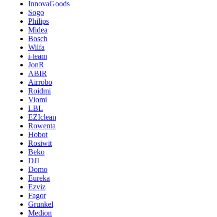
InnovaGoods
Sogo
Philips
Midea
Bosch
Wilfa
i-team
JonR
ABIR
Airrobo
Roidmi
Viomi
LBL
EZIclean
Rowenta
Hobot
Rosiwit
Beko
DJI
Domo
Eureka
Ezviz
Fagor
Grunkel
Medion