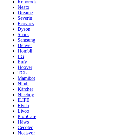
Roborock
Neato
Dreame
Severin
Ecovacs
Dyson
Shark
Samsung
Denver
Hombli
LG
Eufy
Hoover
TCL
Mamibot
Nimh
Kärcher
Niceboy
ILIFE
Elvita
Livoo
ProfiCare
Hâws
Cecotec
Neatsvor