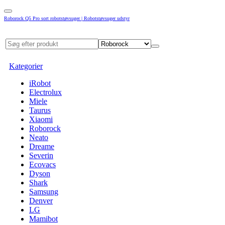
Roborock Q5 Pro sort robotstøvsuger | Robotstøvsuger udstyr
Kategorier
iRobot
Electrolux
Miele
Taurus
Xiaomi
Roborock
Neato
Dreame
Severin
Ecovacs
Dyson
Shark
Samsung
Denver
LG
Mamibot