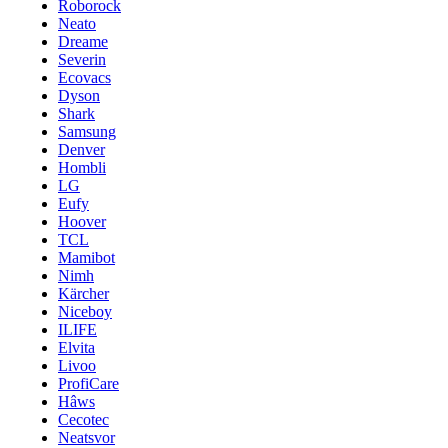
Roborock
Neato
Dreame
Severin
Ecovacs
Dyson
Shark
Samsung
Denver
Hombli
LG
Eufy
Hoover
TCL
Mamibot
Nimh
Kärcher
Niceboy
ILIFE
Elvita
Livoo
ProfiCare
Hâws
Cecotec
Neatsvor