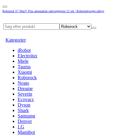
Roborock S7 MaxV Plus automatisk støvsugerpose 12 stk | Robotstøvsuger udstyr
Kategorier
iRobot
Electrolux
Miele
Taurus
Xiaomi
Roborock
Neato
Dreame
Severin
Ecovacs
Dyson
Shark
Samsung
Denver
LG
Mamibot