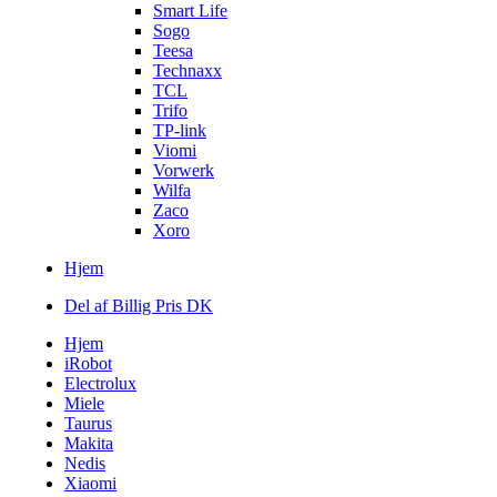
Smart Life
Sogo
Teesa
Technaxx
TCL
Trifo
TP-link
Viomi
Vorwerk
Wilfa
Zaco
Xoro
Hjem
Del af Billig Pris DK
Hjem
iRobot
Electrolux
Miele
Taurus
Makita
Nedis
Xiaomi