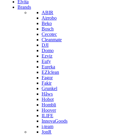
Elvita
Brands
ABIR
Airrobo
Beko
Bosch
Cecotec
Cleanmate
DJI
Domo
Ezviz
Eufy
Eureka
EZIclean
Fagor
Fakir
Grunkel
Hâws
Hobot
Hombli
Hoover
ILIFE
InnovaGoods
i-team
JonR