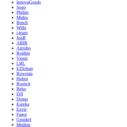
InnovaGoods
Sogo
Philips
Midea
Bosch
Wilfa
i-team
JonR
ABIR
Airrobo
Roidmi
Viomi
LBL
EZIclean
Rowenta
Hobot
Rosiwit
Beko
DJI
Domo
Eureka
Ezviz
Fagor
Grunkel
Medion