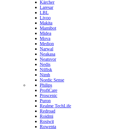
Kärcher
Laresar
LBL
Livoo
Makita
Mamibot
Midea
Mova
Medion
Narwal
Neakasa
Neatsvor
Nedis
Nilfisk
Nimh
Nordic Sense
Philips
ProfiCare
Proscenic
Puron
Realme TechLife
Redroad
Roidmi
Rosiwit
Rowenta